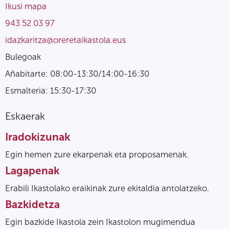
Ikusi mapa
943 52 03 97
idazkaritza@oreretaikastola.eus
Bulegoak
Añabitarte: 08:00-13:30/14:00-16:30
Esmalteria: 15:30-17:30
Eskaerak
Iradokizunak
Egin hemen zure ekarpenak eta proposamenak.
Lagapenak
Erabili Ikastolako eraikinak zure ekitaldia antolatzeko.
Bazkidetza
Egin bazkide Ikastola zein Ikastolon mugimendua