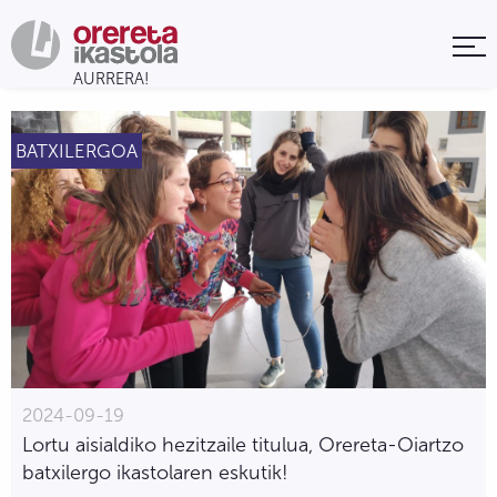
BATXILERGOA
2024-09-19
Lortu aisialdiko hezitzaile titulua, Orereta-Oiartzo
batxilergo ikastolaren eskutik!