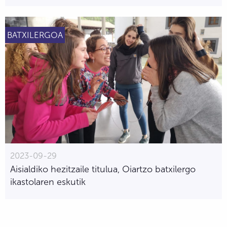
BATXILERGOA
2023-09-29
Aisialdiko hezitzaile titulua, Oiartzo batxilergo
ikastolaren eskutik