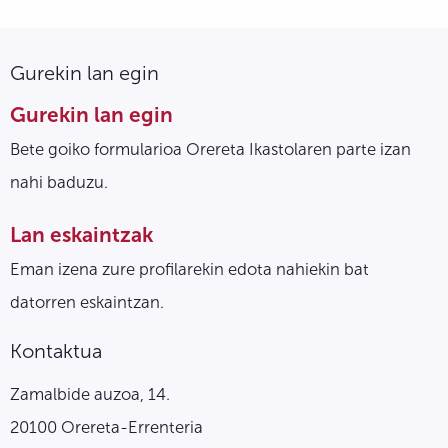
Gurekin lan egin
Gurekin lan egin
Bete goiko formularioa Orereta Ikastolaren parte izan
nahi baduzu.
Lan eskaintzak
Eman izena zure profilarekin edota nahiekin bat
datorren eskaintzan.
Kontaktua
Zamalbide auzoa, 14.
20100 Orereta-Errenteria