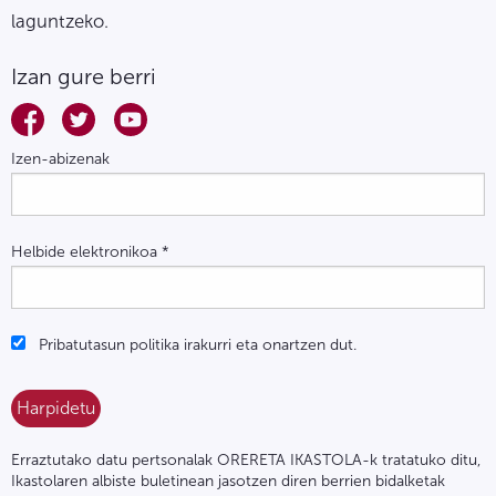
laguntzeko.
Izan gure berri
Izen-abizenak
Helbide elektronikoa
*
Pribatutasun politika irakurri eta onartzen dut.
Erraztutako datu pertsonalak ORERETA IKASTOLA-k tratatuko ditu,
Ikastolaren albiste buletinean jasotzen diren berrien bidalketak