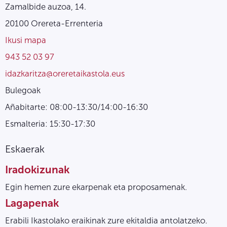
Zamalbide auzoa, 14.
20100 Orereta-Errenteria
Ikusi mapa
943 52 03 97
idazkaritza@oreretaikastola.eus
Bulegoak
Añabitarte: 08:00-13:30/14:00-16:30
Esmalteria: 15:30-17:30
Eskaerak
Iradokizunak
Egin hemen zure ekarpenak eta proposamenak.
Lagapenak
Erabili Ikastolako eraikinak zure ekitaldia antolatzeko.