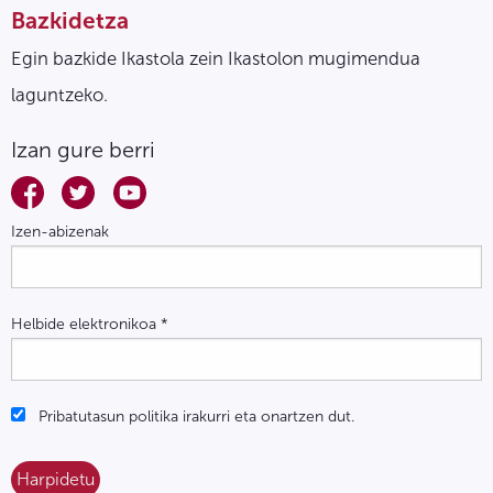
Bazkidetza
Egin bazkide Ikastola zein Ikastolon mugimendua
laguntzeko.
Izan gure berri
Izen-abizenak
Helbide elektronikoa
*
Pribatutasun politika irakurri eta onartzen dut.