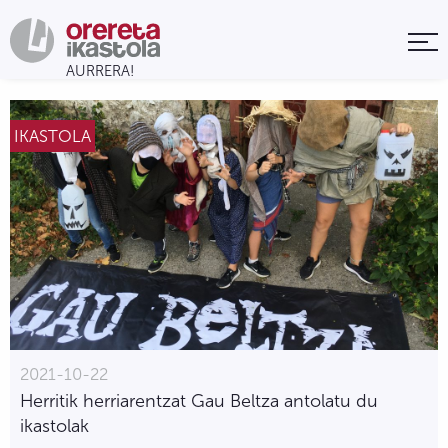
IKASTOLA
2021-10-22
Herritik herriarentzat Gau Beltza antolatu du
ikastolak