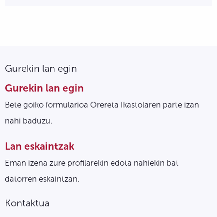
Gurekin lan egin
Gurekin lan egin
Bete goiko formularioa Orereta Ikastolaren parte izan
nahi baduzu.
Lan eskaintzak
Eman izena zure profilarekin edota nahiekin bat
datorren eskaintzan.
Kontaktua