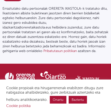
Erraztutako datu pertsonalak ORERETA IKASTOLA-k tratatuko ditu,
Ikastolaren albiste buletinean jasotzen diren berrien bidalketak
egiteko helburuarekin. Zure datu pertsonalei dagokienez, nahi
izanez gero eskubidea duzu,
idazkaritza@oreretaikastola.eus helbidera zuzenduz, zure datu
pertsonalak tratatzen ari garen ala ez konfirmatzeko, baita zehatzak
ez diren datuak zuzentzea eskatzeko ere. Horrez gain, datu horiek
ezabatzeko eska dezakezu, besteak beste, datu horiek jasoak izan
ziren helburua betetzeko jada beharrezkoak ez badira. Informazio
gehigarria web orrialdeko
Pribatutasun politikan
azaltzen da.
Cookie propioak eta hirugarrenenak erabiltzen ditugu zure
nabigazioa ahalbidetzeko, gure zerbitzuak aztertzeko eta
helburu analitikoetarako.
Onartu
Baztertu
Pribatutasun politika | Lege oharra
Postontzi etikoa
IPD
Cookie politika