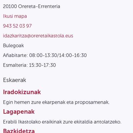
20100 Orereta-Errenteria
Ikusi mapa
943 52 03 97
idazkaritza@oreretaikastola.eus
Bulegoak
Añabitarte: 08:00-13:30/14:00-16:30
Esmalteria: 15:30-17:30
Eskaerak
Iradokizunak
Egin hemen zure ekarpenak eta proposamenak.
Lagapenak
Erabili Ikastolako eraikinak zure ekitaldia antolatzeko.
Bazkidetza