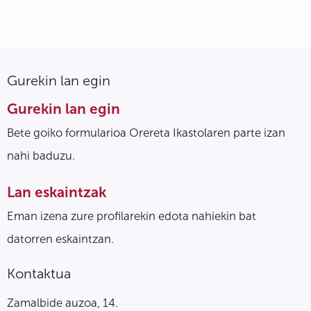
Gurekin lan egin
Gurekin lan egin
Bete goiko formularioa Orereta Ikastolaren parte izan
nahi baduzu.
Lan eskaintzak
Eman izena zure profilarekin edota nahiekin bat
datorren eskaintzan.
Kontaktua
Zamalbide auzoa, 14.