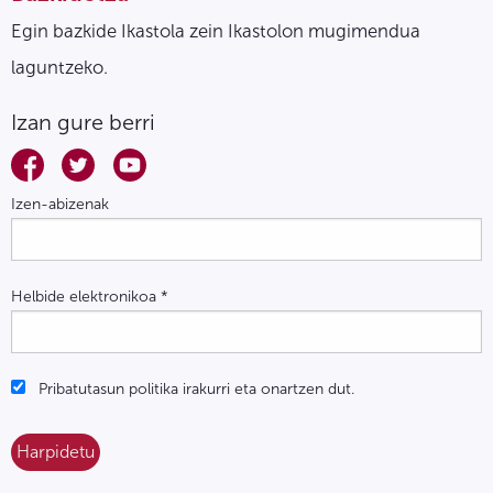
Egin bazkide Ikastola zein Ikastolon mugimendua
laguntzeko.
Izan gure berri
Izen-abizenak
Helbide elektronikoa
*
Pribatutasun politika irakurri eta onartzen dut.