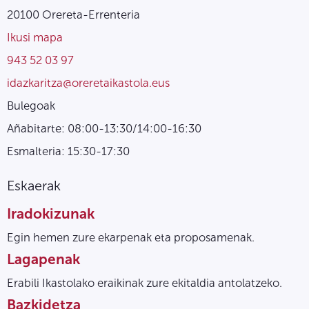
20100 Orereta-Errenteria
Ikusi mapa
943 52 03 97
idazkaritza@oreretaikastola.eus
Bulegoak
Añabitarte: 08:00-13:30/14:00-16:30
Esmalteria: 15:30-17:30
Eskaerak
Iradokizunak
Egin hemen zure ekarpenak eta proposamenak.
Lagapenak
Erabili Ikastolako eraikinak zure ekitaldia antolatzeko.
Bazkidetza