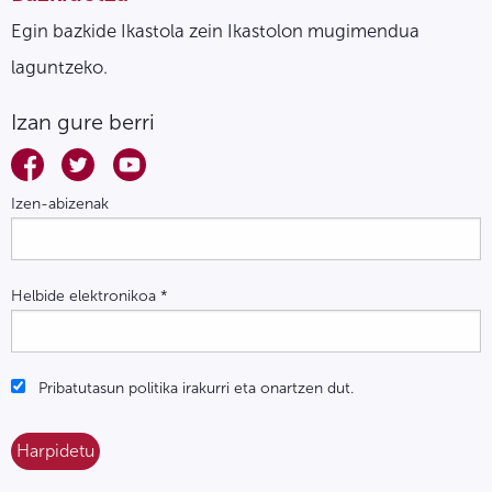
Egin bazkide Ikastola zein Ikastolon mugimendua
laguntzeko.
Izan gure berri
Izen-abizenak
Helbide elektronikoa
*
Pribatutasun politika irakurri eta onartzen dut.