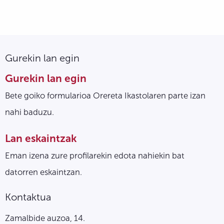
Gurekin lan egin
Gurekin lan egin
Bete goiko formularioa Orereta Ikastolaren parte izan
nahi baduzu.
Lan eskaintzak
Eman izena zure profilarekin edota nahiekin bat
datorren eskaintzan.
Kontaktua
Zamalbide auzoa, 14.