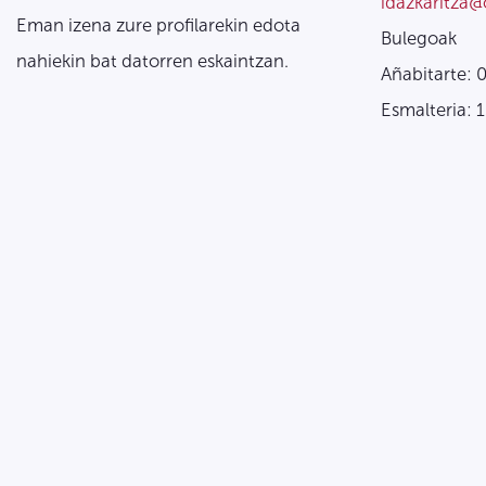
idazkaritza@
Eman izena zure profilarekin edota
Bulegoak
nahiekin bat datorren eskaintzan.
Añabitarte: 
Esmalteria: 