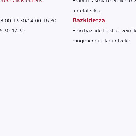
oreretaikastola.eus
Erabili Ikastolako eraikinak 
antolatzeko.
Bazkidetza
08:00-13:30/14:00-16:30
15:30-17:30
Egin bazkide Ikastola zein I
mugimendua laguntzeko.