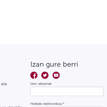
Izan gure berri
 eta
Izen-abizenak
Helbide elektronikoa
*