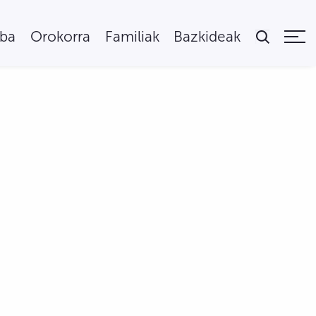
uba
Orokorra
Familiak
Bazkideak