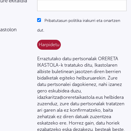
zure ekitaldia
Pribatutasun politika irakurri eta onartzen
kastolon
dut.
Erraztutako datu pertsonalak ORERETA
IKASTOLA-k tratatuko ditu, Ikastolaren
albiste buletinean jasotzen diren berrien
bidalketak egiteko helburuarekin. Zure
datu pertsonalei dagokienez, nahi izanez
gero eskubidea duzu,
idazkaritza@oreretaikastola.eus helbidera
zuzenduz, zure datu pertsonalak tratatzen
ari garen ala ez konfirmatzeko, baita
zehatzak ez diren datuak zuzentzea
eskatzeko ere. Horrez gain, datu horiek
ezabatzeko eska dezakezu, besteak beste,