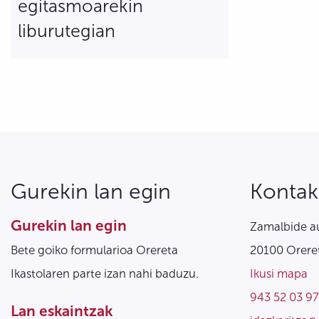
egitasmoarekin
liburutegian
Gurekin lan egin
Kontak
Gurekin lan egin
Zamalbide au
Bete goiko formularioa Orereta
20100 Oreret
Ikastolaren parte izan nahi baduzu.
Ikusi mapa
943 52 03 97
Lan eskaintzak