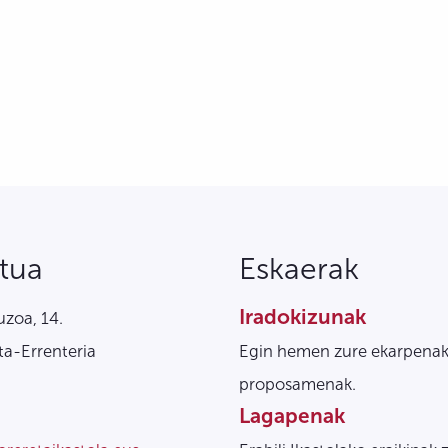
tua
Eskaerak
Iradokizunak
zoa, 14.
a-Errenteria
Egin hemen zure ekarpenak
proposamenak.
Lagapenak