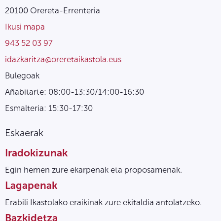
20100 Orereta-Errenteria
Ikusi mapa
943 52 03 97
idazkaritza@oreretaikastola.eus
Bulegoak
Añabitarte: 08:00-13:30/14:00-16:30
Esmalteria: 15:30-17:30
Eskaerak
Iradokizunak
Egin hemen zure ekarpenak eta proposamenak.
Lagapenak
Erabili Ikastolako eraikinak zure ekitaldia antolatzeko.
Bazkidetza