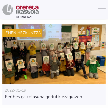
LEHEN HEZKUNTZA
2022-01-19
Perthes gaixotasuna gertutik ezagutzen