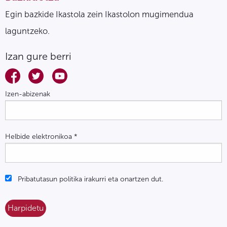
Egin bazkide Ikastola zein Ikastolon mugimendua
laguntzeko.
Izan gure berri
Izen-abizenak
Helbide elektronikoa
*
Pribatutasun politika irakurri eta onartzen dut.