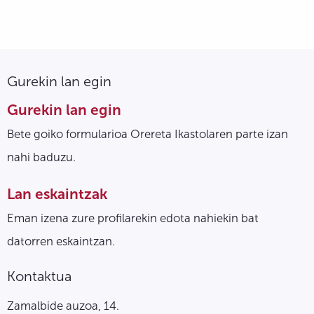
Gurekin lan egin
Gurekin lan egin
Bete goiko formularioa Orereta Ikastolaren parte izan
nahi baduzu.
Lan eskaintzak
Eman izena zure profilarekin edota nahiekin bat
datorren eskaintzan.
Kontaktua
Zamalbide auzoa, 14.