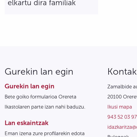
elkartu dira familiak
Gurekin lan egin
Kontak
Gurekin lan egin
Zamalbide au
Bete goiko formularioa Orereta
20100 Oreret
Ikastolaren parte izan nahi baduzu.
Ikusi mapa
943 52 03 97
Lan eskaintzak
idazkaritza@
Eman izena zure profilarekin edota