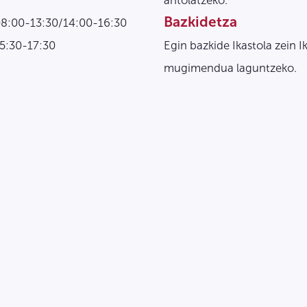
antolatzeko.
Bazkidetza
08:00-13:30/14:00-16:30
15:30-17:30
Egin bazkide Ikastola zein I
mugimendua laguntzeko.