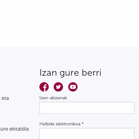
Izan gure berri
 eta
Izen-abizenak
Helbide elektronikoa
*
zure ekitaldia