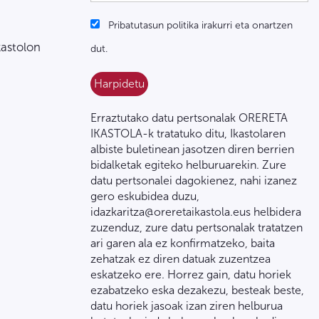
Pribatutasun politika irakurri eta onartzen
kastolon
dut.
Erraztutako datu pertsonalak ORERETA
IKASTOLA-k tratatuko ditu, Ikastolaren
albiste buletinean jasotzen diren berrien
bidalketak egiteko helburuarekin. Zure
datu pertsonalei dagokienez, nahi izanez
gero eskubidea duzu,
idazkaritza@oreretaikastola.eus helbidera
zuzenduz, zure datu pertsonalak tratatzen
ari garen ala ez konfirmatzeko, baita
zehatzak ez diren datuak zuzentzea
eskatzeko ere. Horrez gain, datu horiek
ezabatzeko eska dezakezu, besteak beste,
datu horiek jasoak izan ziren helburua