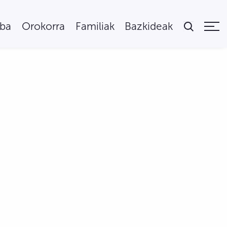
uba
Orokorra
Familiak
Bazkideak