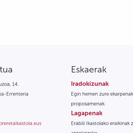
tua
Eskaerak
Iradokizunak
zoa, 14.
a-Errenteria
Egin hemen zure ekarpenak
proposamenak.
Lagapenak
oreretaikastola.eus
Erabili Ikastolako eraikinak 