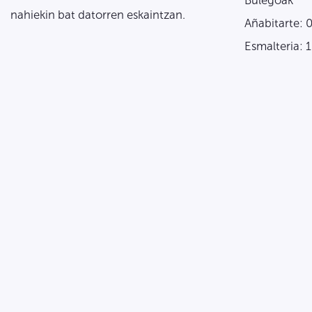
Bulegoak
nahiekin bat datorren eskaintzan.
Añabitarte: 
Esmalteria: 