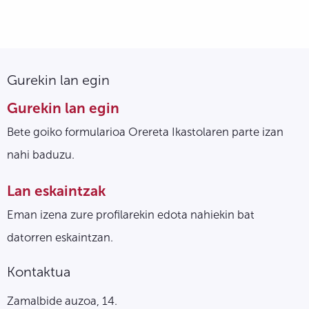
Gurekin lan egin
Gurekin lan egin
Bete goiko formularioa Orereta Ikastolaren parte izan
nahi baduzu.
Lan eskaintzak
Eman izena zure profilarekin edota nahiekin bat
datorren eskaintzan.
Kontaktua
Zamalbide auzoa, 14.