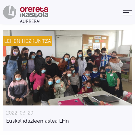
LEHEN HEZKUNTZA
2022-03-29
Euskal idazleen astea LHn