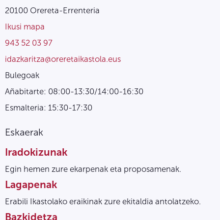
20100 Orereta-Errenteria
Ikusi mapa
943 52 03 97
idazkaritza@oreretaikastola.eus
Bulegoak
Añabitarte: 08:00-13:30/14:00-16:30
Esmalteria: 15:30-17:30
Eskaerak
Iradokizunak
Egin hemen zure ekarpenak eta proposamenak.
Lagapenak
Erabili Ikastolako eraikinak zure ekitaldia antolatzeko.
Bazkidetza