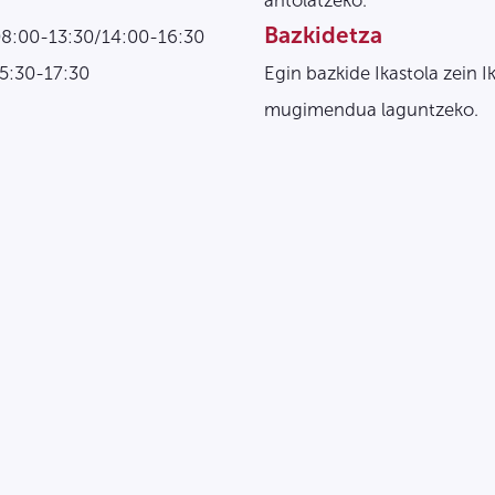
antolatzeko.
Bazkidetza
08:00-13:30/14:00-16:30
15:30-17:30
Egin bazkide Ikastola zein I
mugimendua laguntzeko.