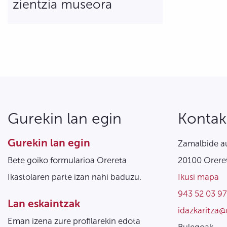
zientzia museora
Gurekin lan egin
Kontak
Gurekin lan egin
Zamalbide au
Bete goiko formularioa Orereta
20100 Oreret
Ikastolaren parte izan nahi baduzu.
Ikusi mapa
943 52 03 97
Lan eskaintzak
idazkaritza@
Eman izena zure profilarekin edota