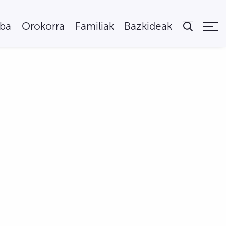
uba
Orokorra
Familiak
Bazkideak