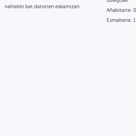
Bulegoak
nahiekin bat datorren eskaintzan.
Añabitarte: 
Esmalteria: 