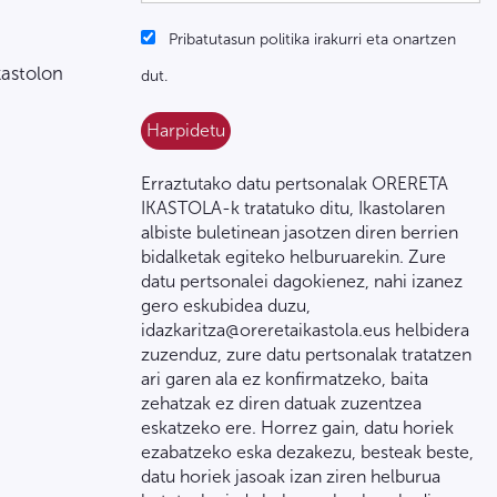
Pribatutasun politika irakurri eta onartzen
kastolon
dut.
Erraztutako datu pertsonalak ORERETA
IKASTOLA-k tratatuko ditu, Ikastolaren
albiste buletinean jasotzen diren berrien
bidalketak egiteko helburuarekin. Zure
datu pertsonalei dagokienez, nahi izanez
gero eskubidea duzu,
idazkaritza@oreretaikastola.eus helbidera
zuzenduz, zure datu pertsonalak tratatzen
ari garen ala ez konfirmatzeko, baita
zehatzak ez diren datuak zuzentzea
eskatzeko ere. Horrez gain, datu horiek
ezabatzeko eska dezakezu, besteak beste,
datu horiek jasoak izan ziren helburua