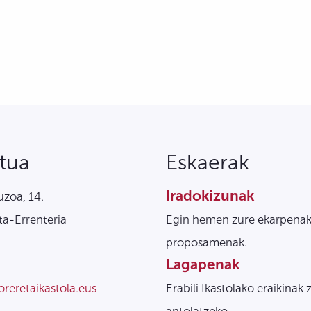
tua
Eskaerak
Iradokizunak
zoa, 14.
a-Errenteria
Egin hemen zure ekarpenak
proposamenak.
Lagapenak
oreretaikastola.eus
Erabili Ikastolako eraikinak 