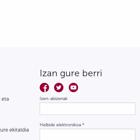
Izan gure berri
 eta
Izen-abizenak
Helbide elektronikoa
*
zure ekitaldia