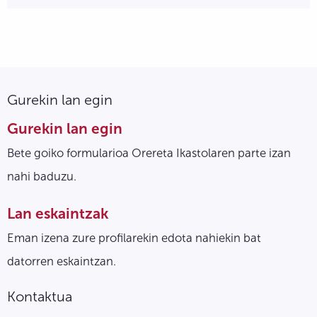
Gurekin lan egin
Gurekin lan egin
Bete goiko formularioa Orereta Ikastolaren parte izan
nahi baduzu.
Lan eskaintzak
Eman izena zure profilarekin edota nahiekin bat
datorren eskaintzan.
Kontaktua