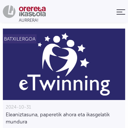
BATXILERGOA
2024-10-31
Eleaniztasuna, paperetik ahora eta ikasgelatik
mundura