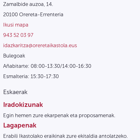
Zamalbide auzoa, 14.
20100 Orereta-Errenteria
Ikusi mapa
943 52 03 97
idazkaritza@oreretaikastola.eus
Bulegoak
Añabitarte: 08:00-13:30/14:00-16:30
Esmalteria: 15:30-17:30
Eskaerak
Iradokizunak
Egin hemen zure ekarpenak eta proposamenak.
Lagapenak
Erabili Ikastolako eraikinak zure ekitaldia antolatzeko.