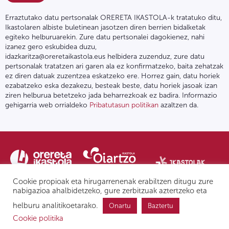
Erraztutako datu pertsonalak ORERETA IKASTOLA-k tratatuko ditu,
Ikastolaren albiste buletinean jasotzen diren berrien bidalketak
egiteko helburuarekin. Zure datu pertsonalei dagokienez, nahi
izanez gero eskubidea duzu,
idazkaritza@oreretaikastola.eus helbidera zuzenduz, zure datu
pertsonalak tratatzen ari garen ala ez konfirmatzeko, baita zehatzak
ez diren datuak zuzentzea eskatzeko ere. Horrez gain, datu horiek
ezabatzeko eska dezakezu, besteak beste, datu horiek jasoak izan
ziren helburua betetzeko jada beharrezkoak ez badira. Informazio
gehigarria web orrialdeko
Pribatutasun politikan
azaltzen da.
Cookie propioak eta hirugarrenenak erabiltzen ditugu zure
nabigazioa ahalbidetzeko, gure zerbitzuak aztertzeko eta
helburu analitikoetarako.
Onartu
Baztertu
Pribatutasun politika | Lege oharra
Postontzi etikoa
IPD
Cookie politika