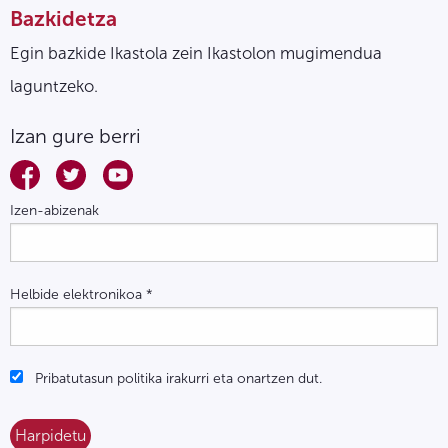
Bazkidetza
Egin bazkide Ikastola zein Ikastolon mugimendua
laguntzeko.
Izan gure berri
Izen-abizenak
Helbide elektronikoa
*
Pribatutasun politika irakurri eta onartzen dut.