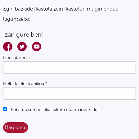
Egin bazkide Ikastola zein Ikastolon mugimendua
laguntzeko.
Izan gure berri
Izen-abizenak
Helbide elektronikoa
*
Pribatutasun politika irakurri eta onartzen dut.