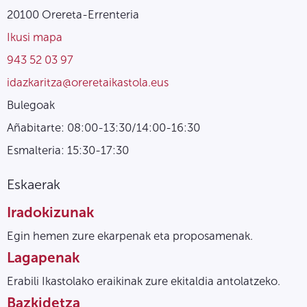
20100 Orereta-Errenteria
Ikusi mapa
943 52 03 97
idazkaritza@oreretaikastola.eus
Bulegoak
Añabitarte: 08:00-13:30/14:00-16:30
Esmalteria: 15:30-17:30
Eskaerak
Iradokizunak
Egin hemen zure ekarpenak eta proposamenak.
Lagapenak
Erabili Ikastolako eraikinak zure ekitaldia antolatzeko.
Bazkidetza