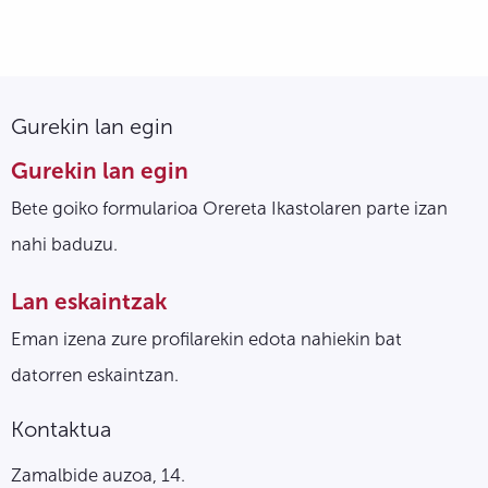
Gurekin lan egin
Gurekin lan egin
Bete goiko formularioa Orereta Ikastolaren parte izan
nahi baduzu.
Lan eskaintzak
Eman izena zure profilarekin edota nahiekin bat
datorren eskaintzan.
Kontaktua
Zamalbide auzoa, 14.