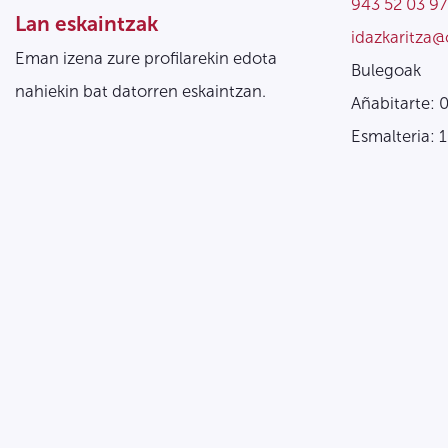
943 52 03 97
Lan eskaintzak
idazkaritza@
Eman izena zure profilarekin edota
Bulegoak
nahiekin bat datorren eskaintzan.
Añabitarte: 
Esmalteria: 