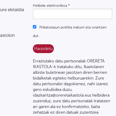
Helbide elektronikoa
*
zure ekitaldia
Pribatutasun politika irakurri eta onartzen
kastolon
dut.
Erraztutako datu pertsonalak ORERETA
IKASTOLA-k tratatuko ditu, Ikastolaren
albiste buletinean jasotzen diren berrien
bidalketak egiteko helburuarekin. Zure
datu pertsonalei dagokienez, nahi izanez
gero eskubidea duzu,
idazkaritza@oreretaikastola.eus helbidera
zuzenduz, zure datu pertsonalak tratatzen
ari garen ala ez konfirmatzeko, baita
zehatzak ez diren datuak zuzentzea