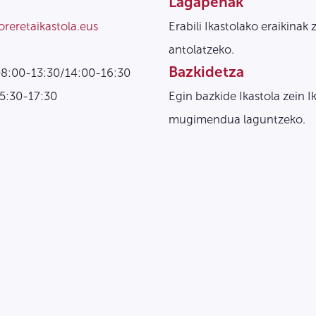
Lagapenak
oreretaikastola.eus
Erabili Ikastolako eraikinak 
antolatzeko.
Bazkidetza
08:00-13:30/14:00-16:30
15:30-17:30
Egin bazkide Ikastola zein I
mugimendua laguntzeko.