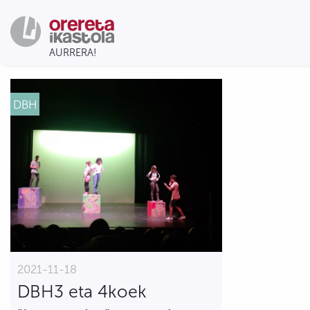
DBH
2021-11-18
DBH3 eta 4koek