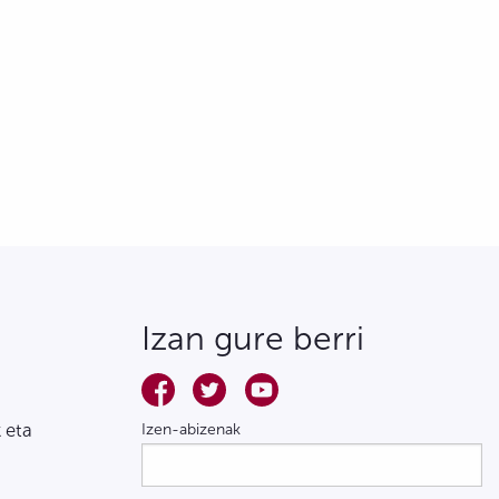
Izan gure berri
 eta
Izen-abizenak