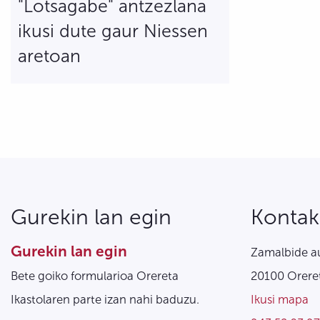
"Lotsagabe" antzezlana
ikusi dute gaur Niessen
aretoan
Gurekin lan egin
Kontak
Gurekin lan egin
Zamalbide au
Bete goiko formularioa Orereta
20100 Oreret
Ikastolaren parte izan nahi baduzu.
Ikusi mapa