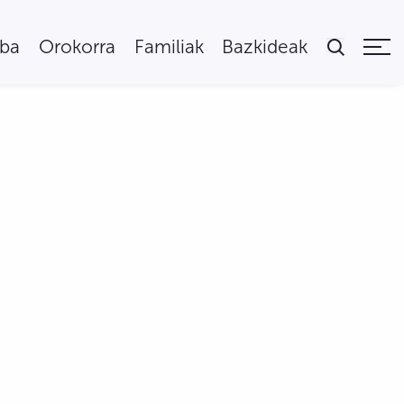
uba
Orokorra
Familiak
Bazkideak