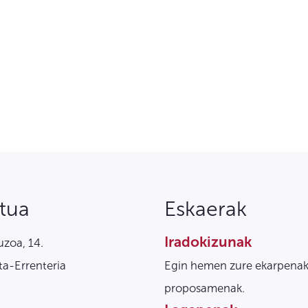
tua
Eskaerak
Iradokizunak
zoa, 14.
a-Errenteria
Egin hemen zure ekarpenak
proposamenak.