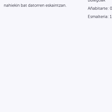
Bulegoak
nahiekin bat datorren eskaintzan.
Añabitarte: 
Esmalteria: 