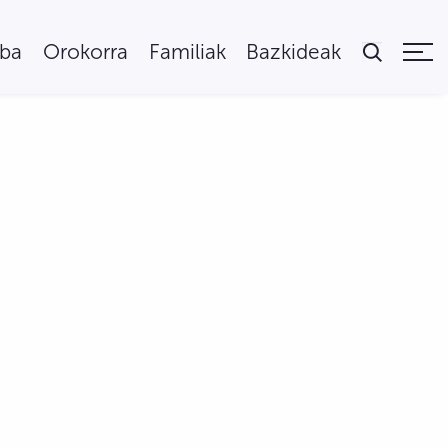
uba
Orokorra
Familiak
Bazkideak