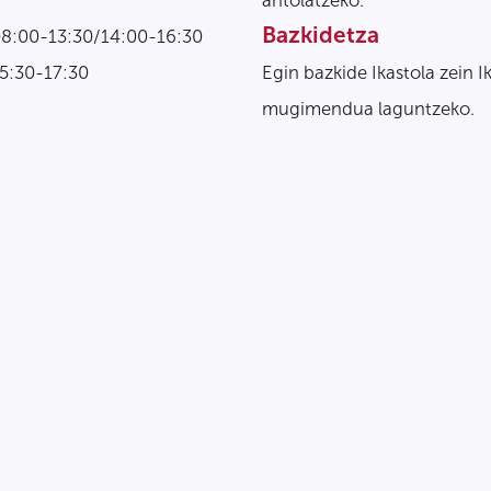
antolatzeko.
Bazkidetza
08:00-13:30/14:00-16:30
15:30-17:30
Egin bazkide Ikastola zein I
mugimendua laguntzeko.