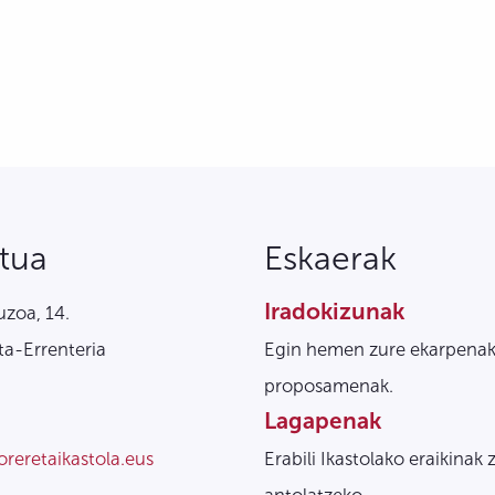
tua
Eskaerak
Iradokizunak
zoa, 14.
a-Errenteria
Egin hemen zure ekarpenak
proposamenak.
Lagapenak
oreretaikastola.eus
Erabili Ikastolako eraikinak 