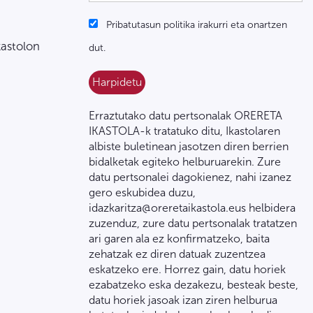
Pribatutasun politika irakurri eta onartzen
kastolon
dut.
Erraztutako datu pertsonalak ORERETA
IKASTOLA-k tratatuko ditu, Ikastolaren
albiste buletinean jasotzen diren berrien
bidalketak egiteko helburuarekin. Zure
datu pertsonalei dagokienez, nahi izanez
gero eskubidea duzu,
idazkaritza@oreretaikastola.eus helbidera
zuzenduz, zure datu pertsonalak tratatzen
ari garen ala ez konfirmatzeko, baita
zehatzak ez diren datuak zuzentzea
eskatzeko ere. Horrez gain, datu horiek
ezabatzeko eska dezakezu, besteak beste,
datu horiek jasoak izan ziren helburua