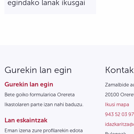
egindako lanak ikusgai
Gurekin lan egin
Kontak
Gurekin lan egin
Zamalbide au
Bete goiko formularioa Orereta
20100 Oreret
Ikastolaren parte izan nahi baduzu.
Ikusi mapa
943 52 03 97
Lan eskaintzak
idazkaritza@
Eman izena zure profilarekin edota