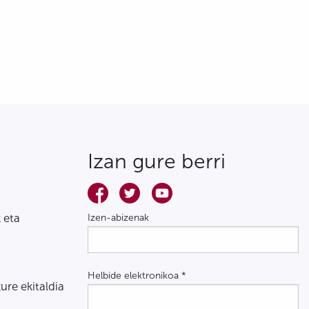
Izan gure berri
 eta
Izen-abizenak
Helbide elektronikoa
*
zure ekitaldia