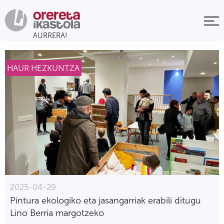
HAUR HEZKUNTZA
2025-04-29
Pintura ekologiko eta jasangarriak erabili ditugu
Lino Berria margotzeko