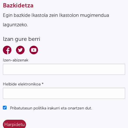
Bazkidetza
Egin bazkide Ikastola zein Ikastolon mugimendua
laguntzeko.
Izan gure berri
Izen-abizenak
Helbide elektronikoa
*
Pribatutasun politika irakurri eta onartzen dut.