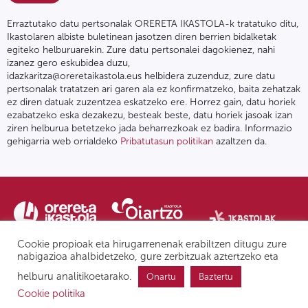
Erraztutako datu pertsonalak ORERETA IKASTOLA-k tratatuko ditu,
Ikastolaren albiste buletinean jasotzen diren berrien bidalketak
egiteko helburuarekin. Zure datu pertsonalei dagokienez, nahi
izanez gero eskubidea duzu,
idazkaritza@oreretaikastola.eus helbidera zuzenduz, zure datu
pertsonalak tratatzen ari garen ala ez konfirmatzeko, baita zehatzak
ez diren datuak zuzentzea eskatzeko ere. Horrez gain, datu horiek
ezabatzeko eska dezakezu, besteak beste, datu horiek jasoak izan
ziren helburua betetzeko jada beharrezkoak ez badira. Informazio
gehigarria web orrialdeko
Pribatutasun politikan
azaltzen da.
Cookie propioak eta hirugarrenenak erabiltzen ditugu zure
nabigazioa ahalbidetzeko, gure zerbitzuak aztertzeko eta
helburu analitikoetarako.
Onartu
Baztertu
Pribatutasun politika | Lege oharra
Postontzi etikoa
IPD
Cookie politika