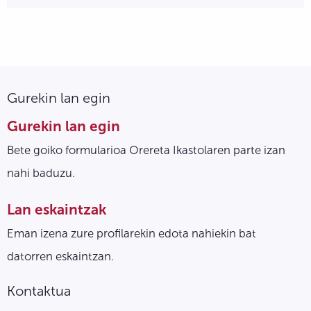
Gurekin lan egin
Gurekin lan egin
Bete goiko formularioa Orereta Ikastolaren parte izan
nahi baduzu.
Lan eskaintzak
Eman izena zure profilarekin edota nahiekin bat
datorren eskaintzan.
Kontaktua