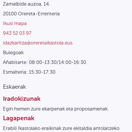
Zamalbide auzoa, 14.
20100 Orereta-Errenteria
Ikusi mapa
943 52 03 97
idazkaritza@oreretaikastola.eus
Bulegoak
Añabitarte: 08:00-13:30/14:00-16:30
Esmalteria: 15:30-17:30
Eskaerak
Iradokizunak
Egin hemen zure ekarpenak eta proposamenak.
Lagapenak
Erabili Ikastolako eraikinak zure ekitaldia antolatzeko.