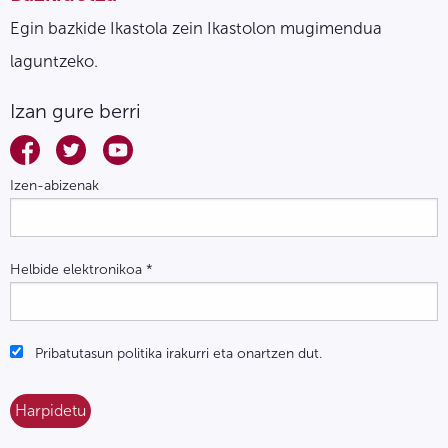
Egin bazkide Ikastola zein Ikastolon mugimendua
laguntzeko.
Izan gure berri
Izen-abizenak
Helbide elektronikoa
*
Pribatutasun politika irakurri eta onartzen dut.