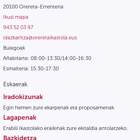
20100 Orereta-Errenteria
Ikusi mapa
943 52 03 97
idazkaritza@oreretaikastola.eus
Bulegoak
Añabitarte: 08:00-13:30/14:00-16:30
Esmalteria: 15:30-17:30
Eskaerak
Iradokizunak
Egin hemen zure ekarpenak eta proposamenak.
Lagapenak
Erabili Ikastolako eraikinak zure ekitaldia antolatzeko.
Bazkidetza