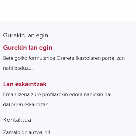
Gurekin lan egin
Gurekin lan egin
Bete goiko formularioa Orereta Ikastolaren parte izan
nahi baduzu.
Lan eskaintzak
Eman izena zure profilarekin edota nahiekin bat
datorren eskaintzan.
Kontaktua
Zamalbide auzoa, 14.