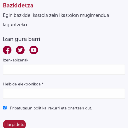
Bazkidetza
Egin bazkide Ikastola zein Ikastolon mugimendua
laguntzeko.
Izan gure berri
Izen-abizenak
Helbide elektronikoa
*
Pribatutasun politika irakurri eta onartzen dut.