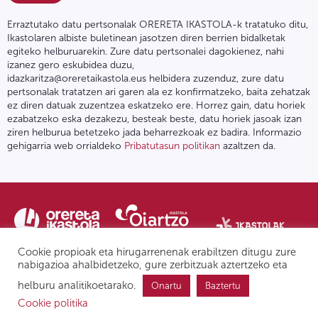
Erraztutako datu pertsonalak ORERETA IKASTOLA-k tratatuko ditu,
Ikastolaren albiste buletinean jasotzen diren berrien bidalketak
egiteko helburuarekin. Zure datu pertsonalei dagokienez, nahi
izanez gero eskubidea duzu,
idazkaritza@oreretaikastola.eus helbidera zuzenduz, zure datu
pertsonalak tratatzen ari garen ala ez konfirmatzeko, baita zehatzak
ez diren datuak zuzentzea eskatzeko ere. Horrez gain, datu horiek
ezabatzeko eska dezakezu, besteak beste, datu horiek jasoak izan
ziren helburua betetzeko jada beharrezkoak ez badira. Informazio
gehigarria web orrialdeko
Pribatutasun politikan
azaltzen da.
Cookie propioak eta hirugarrenenak erabiltzen ditugu zure
nabigazioa ahalbidetzeko, gure zerbitzuak aztertzeko eta
helburu analitikoetarako.
Onartu
Baztertu
Pribatutasun politika | Lege oharra
Postontzi etikoa
IPD
Cookie politika