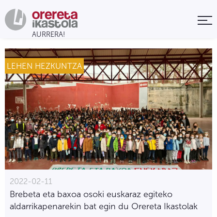
LEHEN HEZKUNTZA
2022-02-11
Brebeta eta baxoa osoki euskaraz egiteko
aldarrikapenarekin bat egin du Orereta Ikastolak