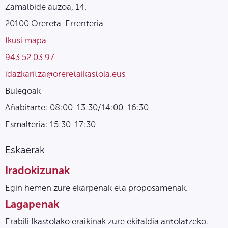
Zamalbide auzoa, 14.
20100 Orereta-Errenteria
Ikusi mapa
943 52 03 97
idazkaritza@oreretaikastola.eus
Bulegoak
Añabitarte: 08:00-13:30/14:00-16:30
Esmalteria: 15:30-17:30
Eskaerak
Iradokizunak
Egin hemen zure ekarpenak eta proposamenak.
Lagapenak
Erabili Ikastolako eraikinak zure ekitaldia antolatzeko.