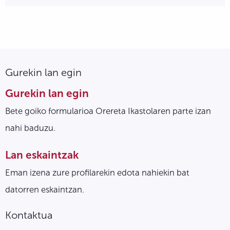
Gurekin lan egin
Gurekin lan egin
Bete goiko formularioa Orereta Ikastolaren parte izan
nahi baduzu.
Lan eskaintzak
Eman izena zure profilarekin edota nahiekin bat
datorren eskaintzan.
Kontaktua