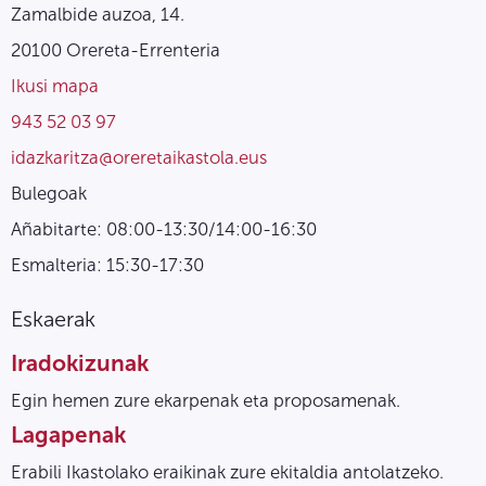
Zamalbide auzoa, 14.
20100 Orereta-Errenteria
Ikusi mapa
943 52 03 97
idazkaritza@oreretaikastola.eus
Bulegoak
Añabitarte: 08:00-13:30/14:00-16:30
Esmalteria: 15:30-17:30
Eskaerak
Iradokizunak
Egin hemen zure ekarpenak eta proposamenak.
Lagapenak
Erabili Ikastolako eraikinak zure ekitaldia antolatzeko.