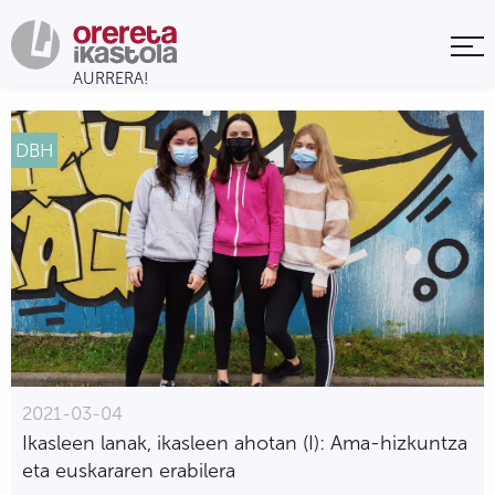
DBH
2021-03-04
Ikasleen lanak, ikasleen ahotan (I): Ama-hizkuntza
eta euskararen erabilera