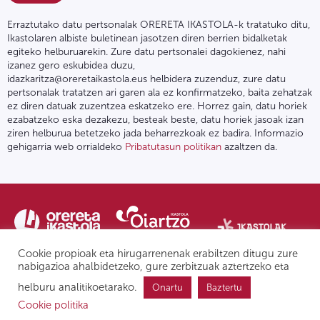
Erraztutako datu pertsonalak ORERETA IKASTOLA-k tratatuko ditu,
Ikastolaren albiste buletinean jasotzen diren berrien bidalketak
egiteko helburuarekin. Zure datu pertsonalei dagokienez, nahi
izanez gero eskubidea duzu,
idazkaritza@oreretaikastola.eus helbidera zuzenduz, zure datu
pertsonalak tratatzen ari garen ala ez konfirmatzeko, baita zehatzak
ez diren datuak zuzentzea eskatzeko ere. Horrez gain, datu horiek
ezabatzeko eska dezakezu, besteak beste, datu horiek jasoak izan
ziren helburua betetzeko jada beharrezkoak ez badira. Informazio
gehigarria web orrialdeko
Pribatutasun politikan
azaltzen da.
Cookie propioak eta hirugarrenenak erabiltzen ditugu zure
nabigazioa ahalbidetzeko, gure zerbitzuak aztertzeko eta
helburu analitikoetarako.
Onartu
Baztertu
Pribatutasun politika | Lege oharra
Postontzi etikoa
IPD
Cookie politika