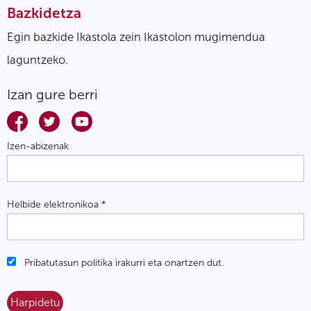
Bazkidetza
Egin bazkide Ikastola zein Ikastolon mugimendua
laguntzeko.
Izan gure berri
Izen-abizenak
Helbide elektronikoa
*
Pribatutasun politika irakurri eta onartzen dut.