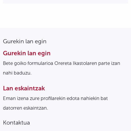
Gurekin lan egin
Gurekin lan egin
Bete goiko formularioa Orereta Ikastolaren parte izan
nahi baduzu.
Lan eskaintzak
Eman izena zure profilarekin edota nahiekin bat
datorren eskaintzan.
Kontaktua