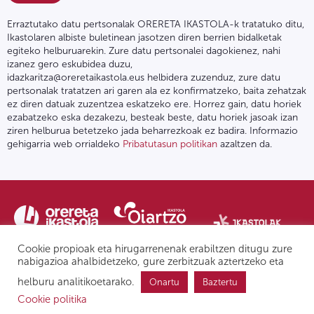
Erraztutako datu pertsonalak ORERETA IKASTOLA-k tratatuko ditu,
Ikastolaren albiste buletinean jasotzen diren berrien bidalketak
egiteko helburuarekin. Zure datu pertsonalei dagokienez, nahi
izanez gero eskubidea duzu,
idazkaritza@oreretaikastola.eus helbidera zuzenduz, zure datu
pertsonalak tratatzen ari garen ala ez konfirmatzeko, baita zehatzak
ez diren datuak zuzentzea eskatzeko ere. Horrez gain, datu horiek
ezabatzeko eska dezakezu, besteak beste, datu horiek jasoak izan
ziren helburua betetzeko jada beharrezkoak ez badira. Informazio
gehigarria web orrialdeko
Pribatutasun politikan
azaltzen da.
Cookie propioak eta hirugarrenenak erabiltzen ditugu zure
nabigazioa ahalbidetzeko, gure zerbitzuak aztertzeko eta
helburu analitikoetarako.
Onartu
Baztertu
Pribatutasun politika | Lege oharra
Postontzi etikoa
IPD
Cookie politika