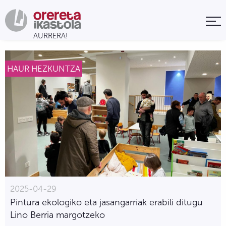
HAUR HEZKUNTZA
2025-04-29
Pintura ekologiko eta jasangarriak erabili ditugu
Lino Berria margotzeko