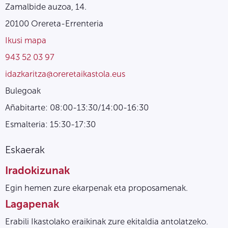
Zamalbide auzoa, 14.
20100 Orereta-Errenteria
Ikusi mapa
943 52 03 97
idazkaritza@oreretaikastola.eus
Bulegoak
Añabitarte: 08:00-13:30/14:00-16:30
Esmalteria: 15:30-17:30
Eskaerak
Iradokizunak
Egin hemen zure ekarpenak eta proposamenak.
Lagapenak
Erabili Ikastolako eraikinak zure ekitaldia antolatzeko.