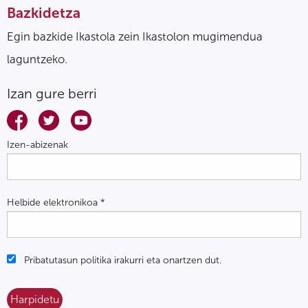
Bazkidetza
Egin bazkide Ikastola zein Ikastolon mugimendua
laguntzeko.
Izan gure berri
Izen-abizenak
Helbide elektronikoa
*
Pribatutasun politika irakurri eta onartzen dut.