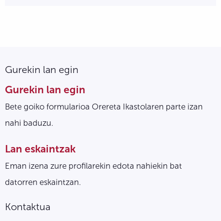
Gurekin lan egin
Gurekin lan egin
Bete goiko formularioa Orereta Ikastolaren parte izan
nahi baduzu.
Lan eskaintzak
Eman izena zure profilarekin edota nahiekin bat
datorren eskaintzan.
Kontaktua