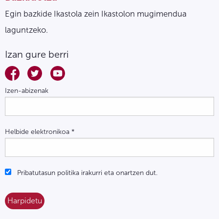
Egin bazkide Ikastola zein Ikastolon mugimendua
laguntzeko.
Izan gure berri
Izen-abizenak
Helbide elektronikoa
*
Pribatutasun politika irakurri eta onartzen dut.