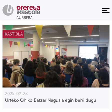
IKASTOLA
2025-02-28
Urteko Ohiko Batzar Nagusia egin berri dugu