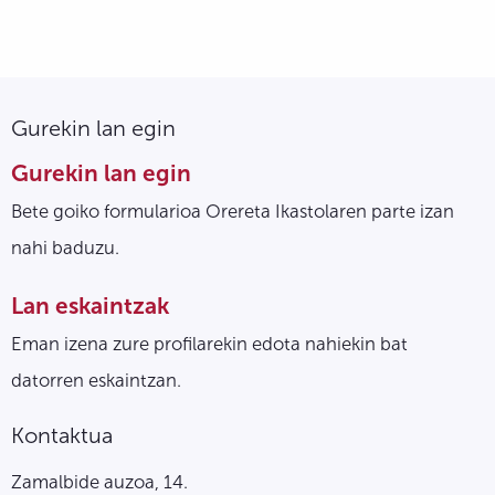
Gurekin lan egin
Gurekin lan egin
Bete goiko formularioa Orereta Ikastolaren parte izan
nahi baduzu.
Lan eskaintzak
Eman izena zure profilarekin edota nahiekin bat
datorren eskaintzan.
Kontaktua
Zamalbide auzoa, 14.