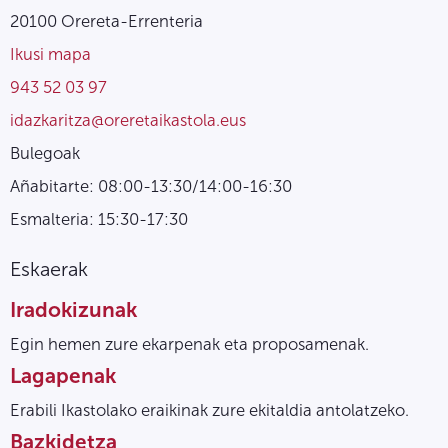
20100 Orereta-Errenteria
Ikusi mapa
943 52 03 97
idazkaritza@oreretaikastola.eus
Bulegoak
Añabitarte: 08:00-13:30/14:00-16:30
Esmalteria: 15:30-17:30
Eskaerak
Iradokizunak
Egin hemen zure ekarpenak eta proposamenak.
Lagapenak
Erabili Ikastolako eraikinak zure ekitaldia antolatzeko.
Bazkidetza