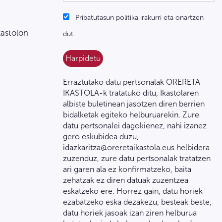
Pribatutasun politika irakurri eta onartzen
kastolon
dut.
Erraztutako datu pertsonalak ORERETA
IKASTOLA-k tratatuko ditu, Ikastolaren
albiste buletinean jasotzen diren berrien
bidalketak egiteko helburuarekin. Zure
datu pertsonalei dagokienez, nahi izanez
gero eskubidea duzu,
idazkaritza@oreretaikastola.eus helbidera
zuzenduz, zure datu pertsonalak tratatzen
ari garen ala ez konfirmatzeko, baita
zehatzak ez diren datuak zuzentzea
eskatzeko ere. Horrez gain, datu horiek
ezabatzeko eska dezakezu, besteak beste,
datu horiek jasoak izan ziren helburua