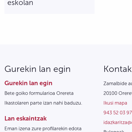
eskolan
Gurekin lan egin
Kontak
Gurekin lan egin
Zamalbide au
Bete goiko formularioa Orereta
20100 Oreret
Ikastolaren parte izan nahi baduzu.
Ikusi mapa
943 52 03 97
Lan eskaintzak
idazkaritza@
Eman izena zure profilarekin edota