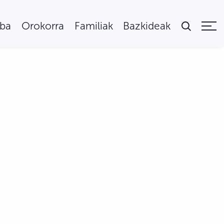
uba
Orokorra
Familiak
Bazkideak