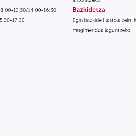
antolatzeko.
Bazkidetza
08:00-13:30/14:00-16:30
15:30-17:30
Egin bazkide Ikastola zein I
mugimendua laguntzeko.