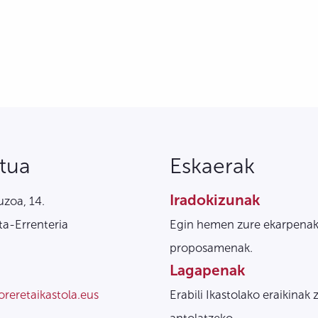
tua
Eskaerak
Iradokizunak
zoa, 14.
a-Errenteria
Egin hemen zure ekarpenak
proposamenak.
Lagapenak
oreretaikastola.eus
Erabili Ikastolako eraikinak 