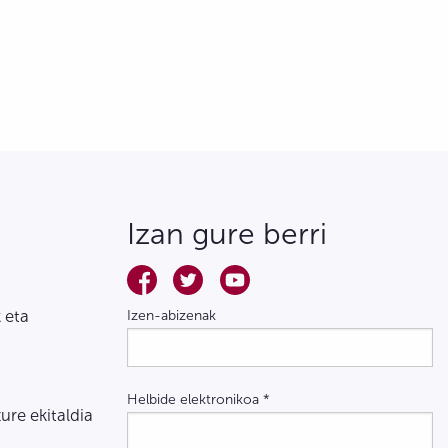
Izan gure berri
 eta
Izen-abizenak
Helbide elektronikoa
*
zure ekitaldia