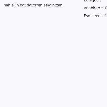
Bulegoak
nahiekin bat datorren eskaintzan.
Añabitarte: 
Esmalteria: 