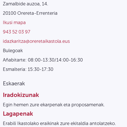
Zamalbide auzoa, 14.
20100 Orereta-Errenteria
Ikusi mapa
943 52 03 97
idazkaritza@oreretaikastola.eus
Bulegoak
Añabitarte: 08:00-13:30/14:00-16:30
Esmalteria: 15:30-17:30
Eskaerak
Iradokizunak
Egin hemen zure ekarpenak eta proposamenak.
Lagapenak
Erabili Ikastolako eraikinak zure ekitaldia antolatzeko.