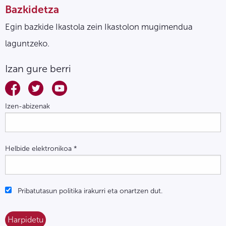
Bazkidetza
Egin bazkide Ikastola zein Ikastolon mugimendua
laguntzeko.
Izan gure berri
Izen-abizenak
Helbide elektronikoa
*
Pribatutasun politika irakurri eta onartzen dut.