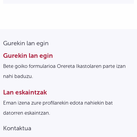
Gurekin lan egin
Gurekin lan egin
Bete goiko formularioa Orereta Ikastolaren parte izan
nahi baduzu.
Lan eskaintzak
Eman izena zure profilarekin edota nahiekin bat
datorren eskaintzan.
Kontaktua