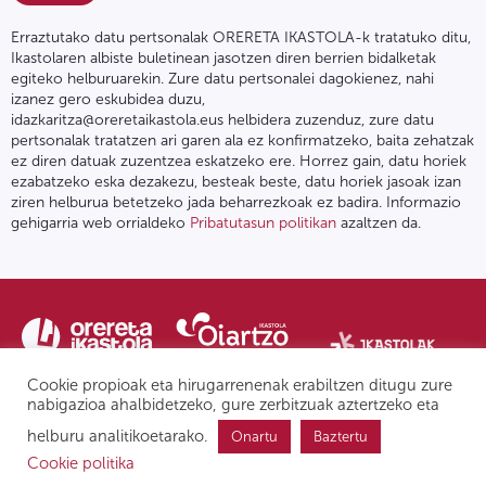
Erraztutako datu pertsonalak ORERETA IKASTOLA-k tratatuko ditu,
Ikastolaren albiste buletinean jasotzen diren berrien bidalketak
egiteko helburuarekin. Zure datu pertsonalei dagokienez, nahi
izanez gero eskubidea duzu,
idazkaritza@oreretaikastola.eus helbidera zuzenduz, zure datu
pertsonalak tratatzen ari garen ala ez konfirmatzeko, baita zehatzak
ez diren datuak zuzentzea eskatzeko ere. Horrez gain, datu horiek
ezabatzeko eska dezakezu, besteak beste, datu horiek jasoak izan
ziren helburua betetzeko jada beharrezkoak ez badira. Informazio
gehigarria web orrialdeko
Pribatutasun politikan
azaltzen da.
Cookie propioak eta hirugarrenenak erabiltzen ditugu zure
nabigazioa ahalbidetzeko, gure zerbitzuak aztertzeko eta
helburu analitikoetarako.
Onartu
Baztertu
Pribatutasun politika | Lege oharra
Postontzi etikoa
IPD
Cookie politika