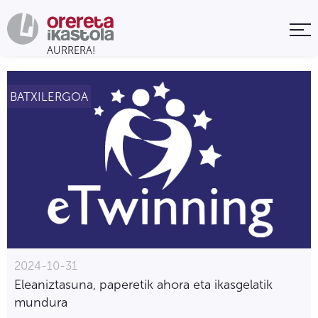
BATXILERGOA
2024-10-31
Eleaniztasuna, paperetik ahora eta ikasgelatik
mundura