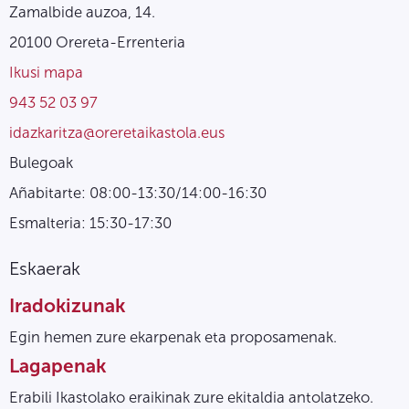
Zamalbide auzoa, 14.
20100 Orereta-Errenteria
Ikusi mapa
943 52 03 97
idazkaritza@oreretaikastola.eus
Bulegoak
Añabitarte: 08:00-13:30/14:00-16:30
Esmalteria: 15:30-17:30
Eskaerak
Iradokizunak
Egin hemen zure ekarpenak eta proposamenak.
Lagapenak
Erabili Ikastolako eraikinak zure ekitaldia antolatzeko.