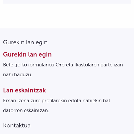
Gurekin lan egin
Gurekin lan egin
Bete goiko formularioa Orereta Ikastolaren parte izan
nahi baduzu.
Lan eskaintzak
Eman izena zure profilarekin edota nahiekin bat
datorren eskaintzan.
Kontaktua