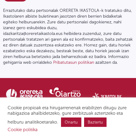
Erraztutako datu pertsonalak ORERETA IKASTOLA-k tratatuko ditu,
Ikastolaren albiste buletinean jasotzen diren berrien bidalketak
egiteko helburuarekin. Zure datu pertsonalei dagokienez, nahi
izanez gero eskubidea duzu,
idazkaritza@oreretaikastola.eus helbidera zuzenduz, zure datu
pertsonalak tratatzen ari garen ala ez konfirmatzeko, baita zehatzak
ez diren datuak zuzentzea eskatzeko ere. Horrez gain, datu horiek
ezabatzeko eska dezakezu, besteak beste, datu horiek jasoak izan
ziren helburua betetzeko jada beharrezkoak ez badira. Informazio
gehigarria web orrialdeko
Pribatutasun politikan
azaltzen da.
Cookie propioak eta hirugarrenenak erabiltzen ditugu zure
nabigazioa ahalbidetzeko, gure zerbitzuak aztertzeko eta
helburu analitikoetarako.
Onartu
Baztertu
Pribatutasun politika | Lege oharra
Postontzi etikoa
IPD
Cookie politika