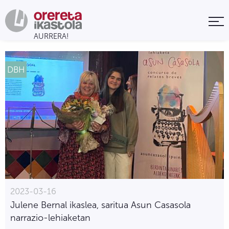
DBH
2023-03-16
Julene Bernal ikaslea, saritua Asun Casasola
narrazio-lehiaketan