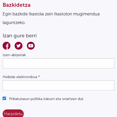
Bazkidetza
Egin bazkide Ikastola zein Ikastolon mugimendua
laguntzeko.
Izan gure berri
Izen-abizenak
Helbide elektronikoa
*
Pribatutasun politika irakurri eta onartzen dut.