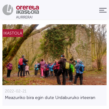
IKASTOLA
2022-02-21
Meazuriko bira egin dute Urdaburuko irteeran