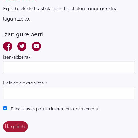
Egin bazkide Ikastola zein Ikastolon mugimendua
laguntzeko.
Izan gure berri
Izen-abizenak
Helbide elektronikoa
*
Pribatutasun politika irakurri eta onartzen dut.