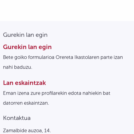
Gurekin lan egin
Gurekin lan egin
Bete goiko formularioa Orereta Ikastolaren parte izan
nahi baduzu.
Lan eskaintzak
Eman izena zure profilarekin edota nahiekin bat
datorren eskaintzan.
Kontaktua
Zamalbide auzoa, 14.