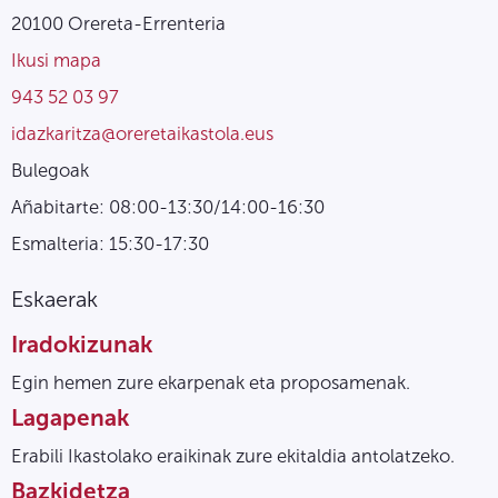
20100 Orereta-Errenteria
Ikusi mapa
943 52 03 97
idazkaritza@oreretaikastola.eus
Bulegoak
Añabitarte: 08:00-13:30/14:00-16:30
Esmalteria: 15:30-17:30
Eskaerak
Iradokizunak
Egin hemen zure ekarpenak eta proposamenak.
Lagapenak
Erabili Ikastolako eraikinak zure ekitaldia antolatzeko.
Bazkidetza