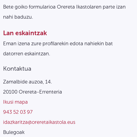
Bete goiko formularioa Orereta Ikastolaren parte izan
nahi baduzu.
Lan eskaintzak
Eman izena zure profilarekin edota nahiekin bat
datorren eskaintzan.
Kontaktua
Zamalbide auzoa, 14.
20100 Orereta-Errenteria
Ikusi mapa
943 52 03 97
idazkaritza@oreretaikastola.eus
Bulegoak