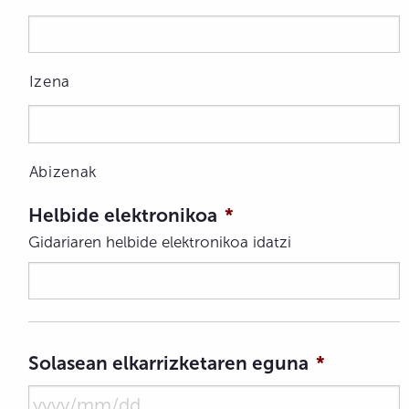
Izena
Abizenak
Helbide elektronikoa
*
Gidariaren helbide elektronikoa idatzi
Solasean elkarrizketaren eguna
*