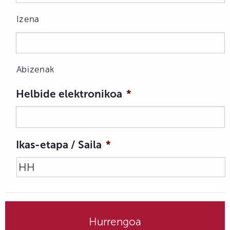
Izena
Abizenak
Helbide elektronikoa
*
Ikas-etapa / Saila
*