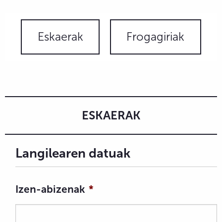
Eskaerak
Frogagiriak
ESKAERAK
Langilearen datuak
Izen-abizenak
*