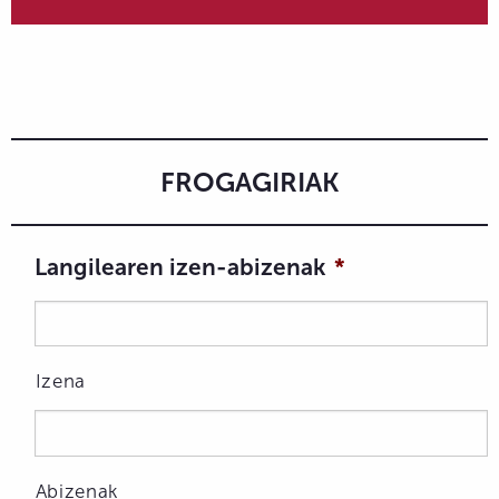
FROGAGIRIAK
Langilearen izen-abizenak
*
Izena
Abizenak