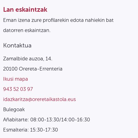
Lan eskaintzak
Eman izena zure profilarekin edota nahiekin bat
datorren eskaintzan.
Kontaktua
Zamalbide auzoa, 14.
20100 Orereta-Errenteria
Ikusi mapa
943 52 03 97
idazkaritza@oreretaikastola.eus
Bulegoak
Añabitarte: 08:00-13:30/14:00-16:30
Esmalteria: 15:30-17:30