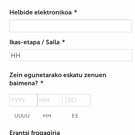
Helbide elektronikoa
*
Ikas-etapa / Saila
*
Zein egunetarako eskatu zenuen
baimena?
*
UUUU
HH
EE
Erantsi frogagiria