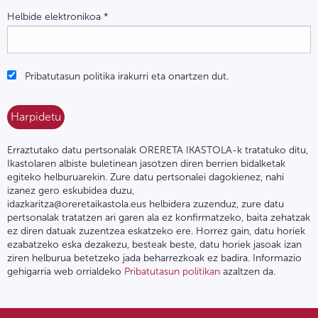
Helbide elektronikoa
*
Pribatutasun politika irakurri eta onartzen dut.
Erraztutako datu pertsonalak ORERETA IKASTOLA-k tratatuko ditu,
Ikastolaren albiste buletinean jasotzen diren berrien bidalketak
egiteko helburuarekin. Zure datu pertsonalei dagokienez, nahi
izanez gero eskubidea duzu,
idazkaritza@oreretaikastola.eus helbidera zuzenduz, zure datu
pertsonalak tratatzen ari garen ala ez konfirmatzeko, baita zehatzak
ez diren datuak zuzentzea eskatzeko ere. Horrez gain, datu horiek
ezabatzeko eska dezakezu, besteak beste, datu horiek jasoak izan
ziren helburua betetzeko jada beharrezkoak ez badira. Informazio
gehigarria web orrialdeko
Pribatutasun politikan
azaltzen da.