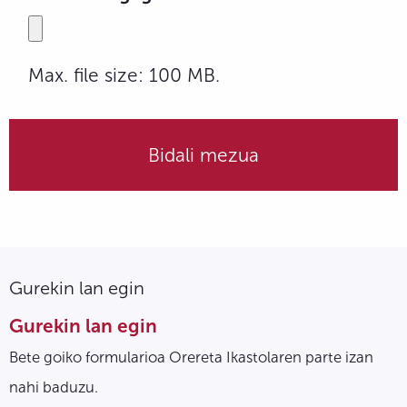
Max. file size: 100 MB.
Gurekin lan egin
Gurekin lan egin
Bete goiko formularioa Orereta Ikastolaren parte izan
nahi baduzu.