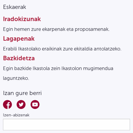
Eskaerak
Iradokizunak
Egin hemen zure ekarpenak eta proposamenak.
Lagapenak
Erabili Ikastolako eraikinak zure ekitaldia antolatzeko.
Bazkidetza
Egin bazkide Ikastola zein Ikastolon mugimendua
laguntzeko.
Izan gure berri
Izen-abizenak