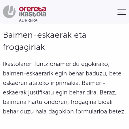
Baimen-eskaerak eta
frogagiriak
Ikastolaren funtzionamendu egokirako,
baimen-eskaerarik egin behar baduzu, bete
eskaeren ataleko inprimakia. Baimen-
eskaerak justifikatu egin behar dira. Beraz,
baimena hartu ondoren, frogagiria bidali
behar duzu hala dagokion formularioa betez.