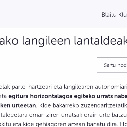
Blaitu Kl
lako langileen lantaldea
Sartu hod
olak parte-hartzeari eta langilearen autonomiari
eta
egitura horizontalagoa egiteko urrats na
zken urteetan
. Kide bakarreko zuzendaritzetatik
taldeetara eman ziren urratsak orain urte batzu
kitu eta kide gehiagoren artean banatu dira. Ho