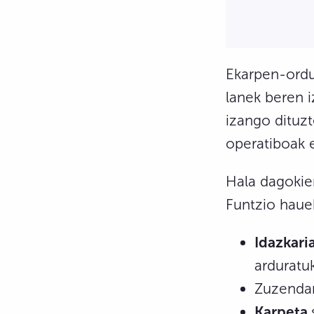
Ekarpen-ordua
lanek beren i
izango dituzt
operatiboak e
Hala dagokien
Funtzio haue
Idazkari
arduratu
Zuzendar
Karpeta