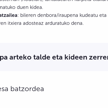
matuko duen kidea.
tzailea
: bileren denbora/iraupena kudeatu eta 
ren itxiera adosteaz arduratuko dena.
pa arteko talde eta kideen zerr
esa batzordea