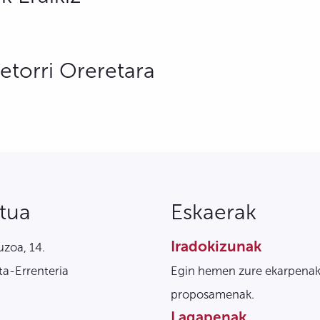
etorri Oreretara
tua
Eskaerak
Iradokizunak
zoa, 14.
a-Errenteria
Egin hemen zure ekarpenak
proposamenak.
Lagapenak