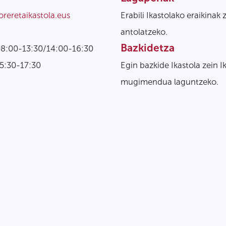
oreretaikastola.eus
Erabili Ikastolako eraikinak 
antolatzeko.
Bazkidetza
08:00-13:30/14:00-16:30
15:30-17:30
Egin bazkide Ikastola zein I
mugimendua laguntzeko.