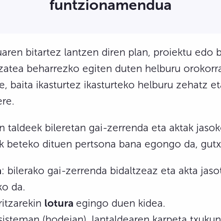
funtzionamendua
ren bitartez lantzen diren plan, proiektu edo 
zatea beharrezko egiten duten helburu orokorra
e, baita ikasturtez ikasturteko helburu zehatz et
re.
 taldeek bileretan gai-zerrenda eta aktak jasok
k beteko dituen pertsona bana egongo da, gutx
a
: bilerako gai-zerrenda bidaltzeaz eta akta jas
ko da.
itzarekin
lotura
egingo duen kidea.
sisteman (hodeian), lantaldearen karpeta txuk