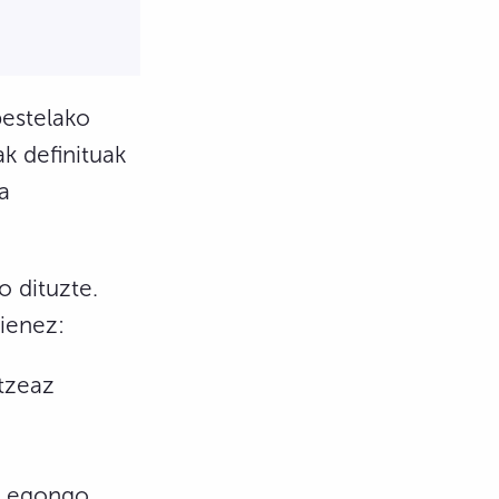
bestelako
k definituak
a
o dituzte.
ienez:
otzeaz
un egongo