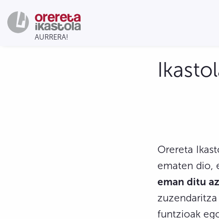
Ikasto
Orereta Ikast
ematen dio, 
eman ditu a
zuzendaritza 
funtzioak ego