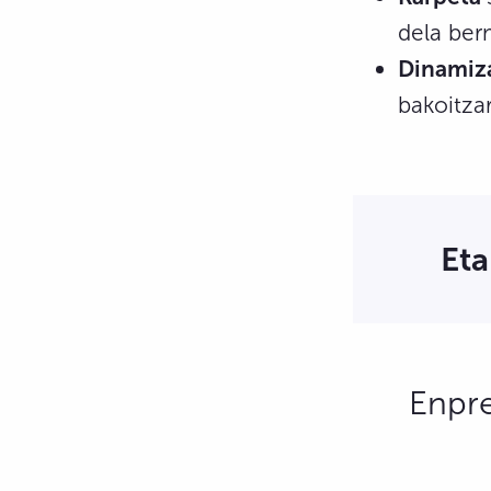
dela ber
Dinamiza
bakoitza
Eta
Enpr