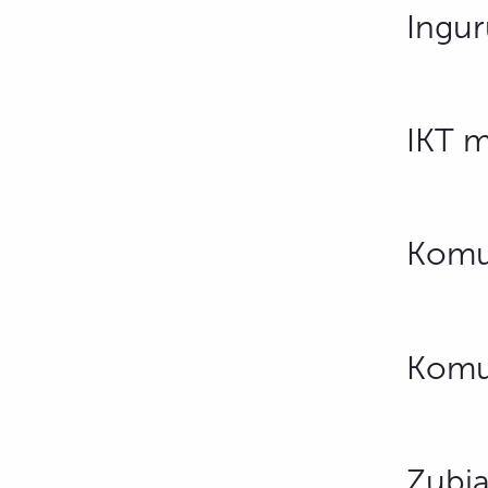
Ingur
IKT m
Komun
Komun
Zubia