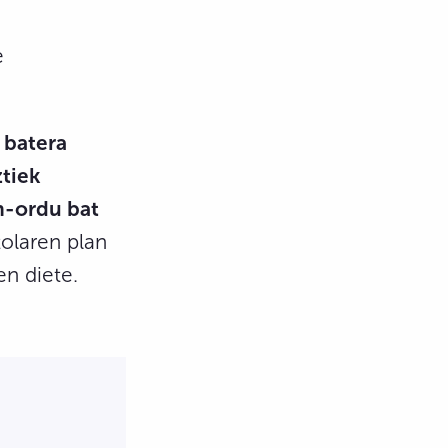
e
 batera
tiek
n-ordu bat
tolaren plan
en diete.