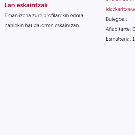
Lan eskaintzak
idazkaritza@
Eman izena zure profilarekin edota
Bulegoak
nahiekin bat datorren eskaintzan.
Añabitarte: 
Esmalteria: 