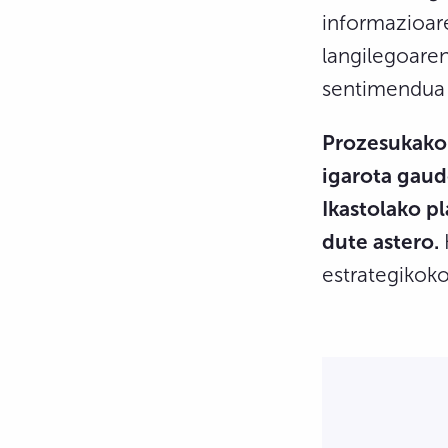
informazioar
langilegoaren
sentimendua 
Prozesukako 
igarota gaud
Ikastolako p
dute astero.
estrategikok