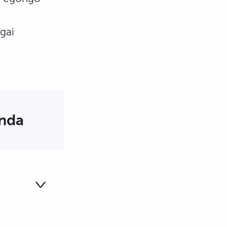
gai
enda