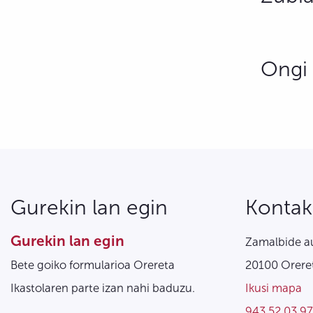
Ongi 
Gurekin lan egin
Kontak
Gurekin lan egin
Zamalbide au
Bete goiko formularioa Orereta
20100 Oreret
Ikastolaren parte izan nahi baduzu.
Ikusi mapa
943 52 03 97