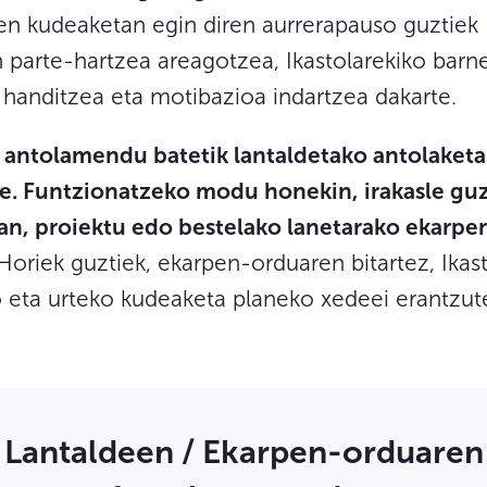
en kudeaketan egin diren aurrerapauso guztiek
 parte-hartzea areagotzea, Ikastolarekiko barn
handitzea eta motibazioa indartzea dakarte.
antolamendu batetik lantaldetako antolaketa
e. Funtzionatzeko modu honekin, irakasle guz
lan, proiektu edo bestelako lanetarako ekarpe
Horiek guztiek, ekarpen-orduaren bitartez, Ikas
o eta urteko kudeaketa planeko xedeei erantzut
Lantaldeen / Ekarpen-orduaren