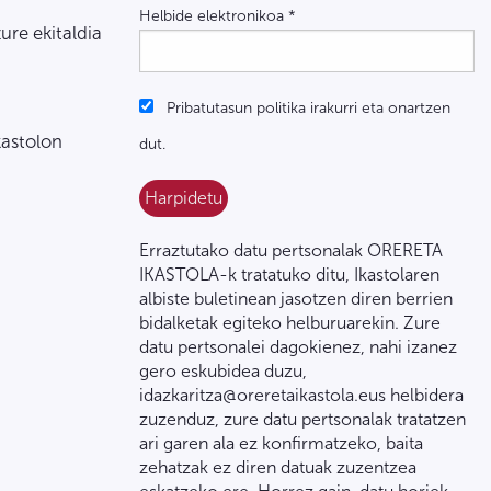
Helbide elektronikoa
*
zure ekitaldia
Pribatutasun politika irakurri eta onartzen
kastolon
dut.
Erraztutako datu pertsonalak ORERETA
IKASTOLA-k tratatuko ditu, Ikastolaren
albiste buletinean jasotzen diren berrien
bidalketak egiteko helburuarekin. Zure
datu pertsonalei dagokienez, nahi izanez
gero eskubidea duzu,
idazkaritza@oreretaikastola.eus helbidera
zuzenduz, zure datu pertsonalak tratatzen
ari garen ala ez konfirmatzeko, baita
zehatzak ez diren datuak zuzentzea