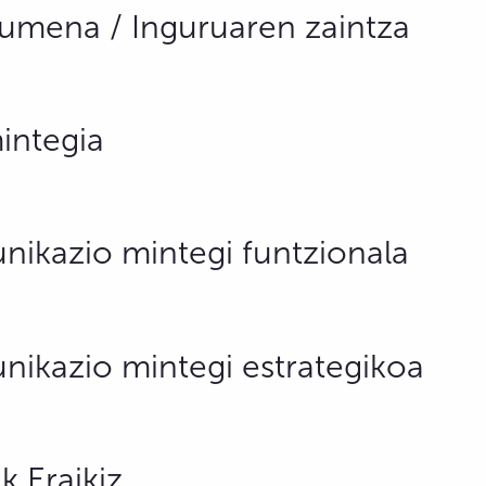
umena / Inguruaren zaintza
integia
ikazio mintegi funtzionala
ikazio mintegi estrategikoa
k Eraikiz