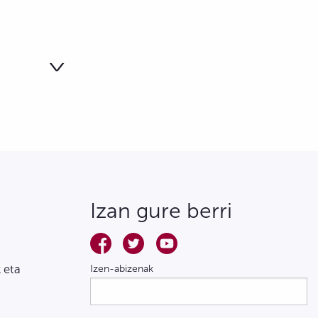
Izan gure berri
 eta
Izen-abizenak