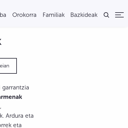
uba
Orokorra
Familiak
Bazkideak
k
eian
 garrantzia
barmenak
,
k. Ardura eta
rrek eta