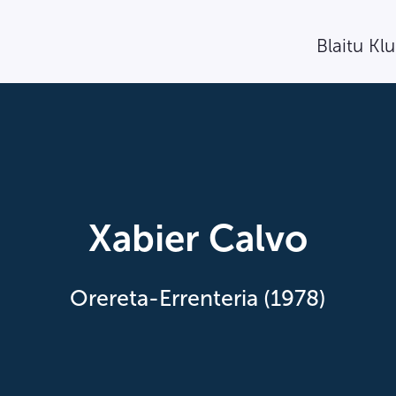
Blaitu Kl
Xabier Calvo
Orereta-Errenteria (1978)