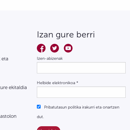
Izan gure berri
 eta
Izen-abizenak
Helbide elektronikoa
*
zure ekitaldia
Pribatutasun politika irakurri eta onartzen
kastolon
dut.