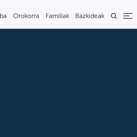
uba
Orokorra
Familiak
Bazkideak