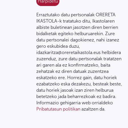
Erraztutako datu pertsonalak ORERETA
IKASTOLA-k tratatuko ditu, Ikastolaren
albiste buletinean jasotzen diren berrien
bidalketak egiteko helburuarekin. Zure
datu pertsonalei dagokienez, nahi izanez
gero eskubidea duzu,
idazkaritza@oreretaikastola.eus helbidera
zuzenduz, zure datu pertsonalak tratatzen
ari garen ala ez konfirmatzeko, baita
zehatzak ez diren datuak zuzentzea
eskatzeko ere. Horrez gain, datu horiek
ezabatzeko eska dezakezu, besteak beste,
datu horiek jasoak izan ziren helburua
betetzeko jada beharrezkoak ez badira.
Informazio gehigarria web orrialdeko
Pribatutasun politikan
azaltzen da.