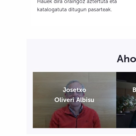
Hauek dira oraingoz aztertuta eta
katalogatuta ditugun pasarteak.
Aho
Josetxo
B
Oliveri
Albisu