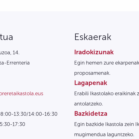
tua
Eskaerak
Iradokizunak
zoa, 14.
a-Errenteria
Egin hemen zure ekarpenak
proposamenak.
Lagapenak
oreretaikastola.eus
Erabili Ikastolako eraikinak 
antolatzeko.
Bazkidetza
08:00-13:30/14:00-16:30
15:30-17:30
Egin bazkide Ikastola zein I
mugimendua laguntzeko.