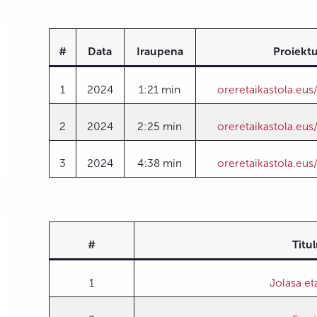
#
Data
Iraupena
Proiekt
1
2024
1:21 min
oreretaikastola.eus
2
2024
2:25 min
oreretaikastola.eus
3
2024
4:38 min
oreretaikastola.eus
#
Titu
1
Jolasa et