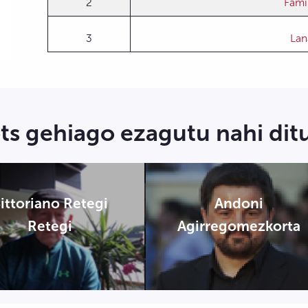
2
Fami
3
Lan
ts gehiago ezagutu nahi dit
ittoriano Retegi
Andoni
Retegi
Agirregomezkorta