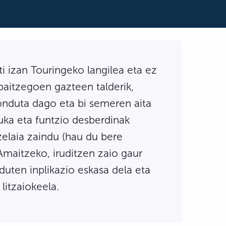
ti izan Touringeko langilea eta ez
baitzegoen gazteen talderik,
konduta dago eta bi semeren aita
uka eta funtzio desberdinak
zelaia zaindu (hau du bere
Amaitzeko, iruditzen zaio gaur
uten inplikazio eskasa dela eta
litzaiokeela.