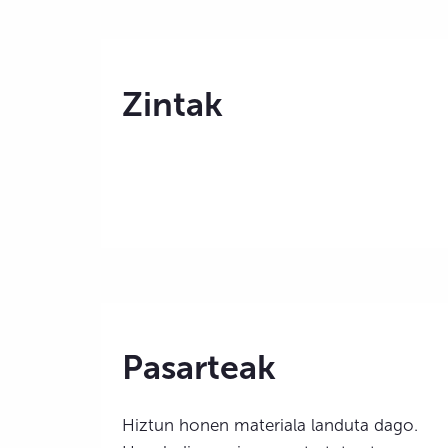
Zintak
Pasarteak
Hiztun honen materiala landuta dago.