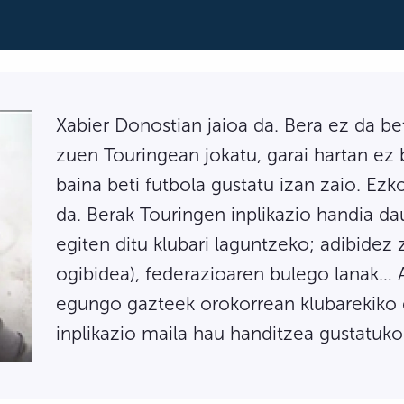
Xabier Donostian jaioa da. Bera ez da be
zuen Touringean jokatu, garai hartan ez 
baina beti futbola gustatu izan zaio. Ez
da. Berak Touringen inplikazio handia da
egiten ditu klubari laguntzeko; adibidez 
ogibidea), federazioaren bulego lanak… 
egungo gazteek orokorrean klubarekiko d
inplikazio maila hau handitzea gustatuko 