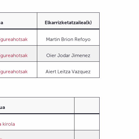
ua
Elkarrizketatzailea(k)
/gureahotsak
Martin Brion Refoyo
/gureahotsak
Oier Jodar Jimenez
/gureahotsak
Aiert Leitza Vazquez
lua
a kirola