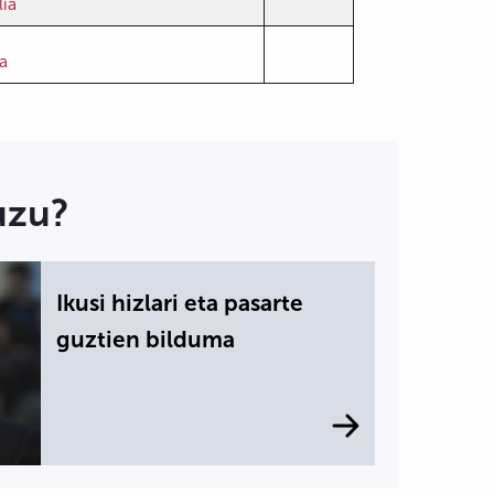
lia
a
uzu?
Ikusi hizlari eta pasarte
guztien bilduma