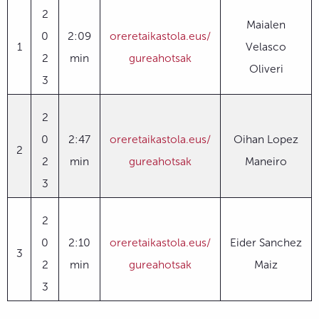
2
Maialen
0
2:09
oreretaikastola.eus/
1
Velasco
2
min
gureahotsak
Oliveri
3
2
0
2:47
oreretaikastola.eus/
Oihan Lopez
2
2
min
gureahotsak
Maneiro
3
2
0
2:10
oreretaikastola.eus/
Eider Sanchez
3
2
min
gureahotsak
Maiz
3