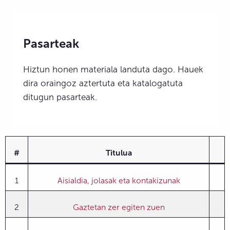
Pasarteak
Hiztun honen materiala landuta dago. Hauek
dira oraingoz aztertuta eta katalogatuta
ditugun pasarteak.
#
Titulua
1
Aisialdia, jolasak eta kontakizunak
2
Gaztetan zer egiten zuen