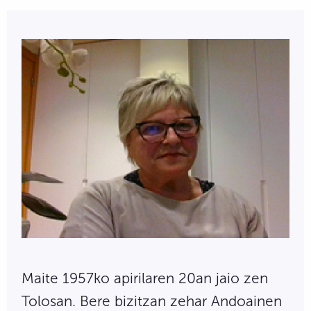
Maite 1957ko apirilaren 20an jaio zen
Tolosan. Bere bizitzan zehar Andoainen