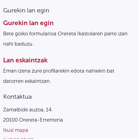
Gurekin lan egin
Gurekin lan egin
Bete goiko formularioa Orereta Ikastolaren parte izan
nahi baduzu.
Lan eskaintzak
Eman izena zure profilarekin edota nahiekin bat
datorren eskaintzan.
Kontaktua
Zamalbide auzoa, 14.
20100 Orereta-Errenteria
Ikusi mapa