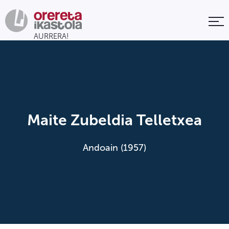
Maite Zubeldia Telletxea
Andoain (1957)