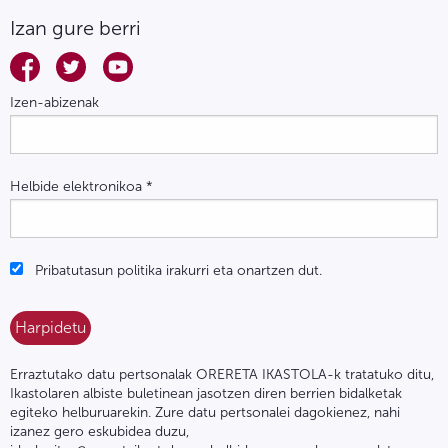
Izan gure berri
Izen-abizenak
Helbide elektronikoa
*
Pribatutasun politika irakurri eta onartzen dut.
Erraztutako datu pertsonalak ORERETA IKASTOLA-k tratatuko ditu,
Ikastolaren albiste buletinean jasotzen diren berrien bidalketak
egiteko helburuarekin. Zure datu pertsonalei dagokienez, nahi
izanez gero eskubidea duzu,