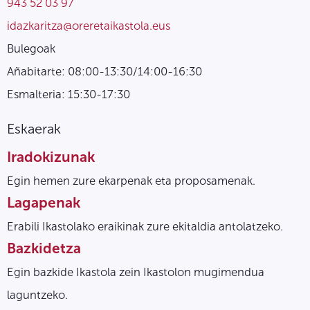
943 52 03 97
idazkaritza@oreretaikastola.eus
Bulegoak
Añabitarte: 08:00-13:30/14:00-16:30
Esmalteria: 15:30-17:30
Eskaerak
Iradokizunak
Egin hemen zure ekarpenak eta proposamenak.
Lagapenak
Erabili Ikastolako eraikinak zure ekitaldia antolatzeko.
Bazkidetza
Egin bazkide Ikastola zein Ikastolon mugimendua
laguntzeko.