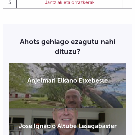
3
Jantziak eta orrazkerak
Ahots gehiago ezagutu nahi
dituzu?
Anjelmari Elkano Etxebeste
Jose Ignacio Altube Lasagabaster