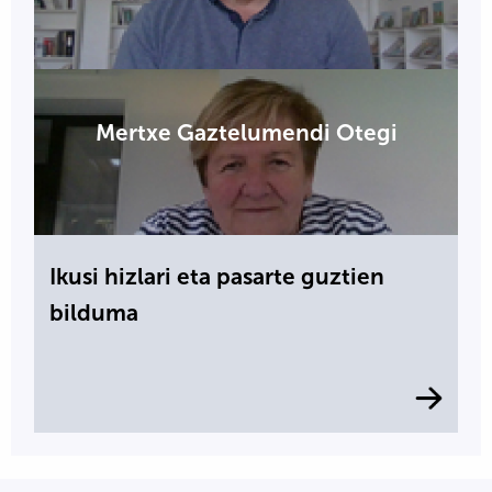
Mertxe Gaztelumendi Otegi
Ikusi hizlari eta pasarte guztien
bilduma