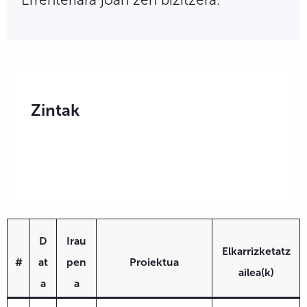
Zintak
D
Irau
Elkarrizketatz
#
at
pen
Proiektua
ailea(k)
a
a