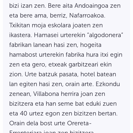
bizi izan zen. Bere aita Andoaingoa zen
eta bere ama, berriz, Nafarroakoa.
Txikitan moja eskolara joaten zen
ikastera. Hamasei urterekin “algodonera”
fabrikan lanean hasi zen, hogeita
hamabost urterekin fabrika hura itxi egin
zen eta gero, etxeak garbitzeari ekin
zion. Urte batzuk pasata, hotel batean
lan egiten hasi zen, orain arte. Ezkondu
zenean, Villabona herrira joan zen
bizitzera eta han seme bat eduki zuen
eta 40 urtez egon zen bizitzen bertan.
Orain dela bost urte Orereta-
Errenteriara joan zen bizitzera.