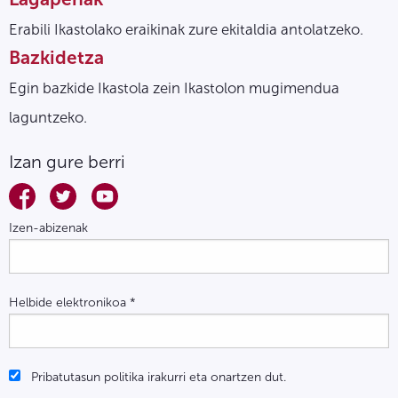
Erabili Ikastolako eraikinak zure ekitaldia antolatzeko.
Bazkidetza
Egin bazkide Ikastola zein Ikastolon mugimendua
laguntzeko.
Izan gure berri
Izen-abizenak
Helbide elektronikoa
*
Pribatutasun politika irakurri eta onartzen dut.