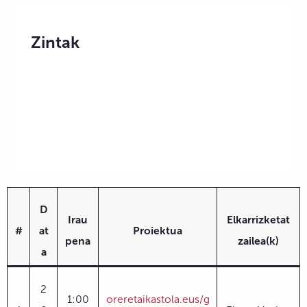
Zintak
D
Irau
Elkarrizketat
#
at
Proiektua
pena
zailea(k)
a
2
1:00
oreretaikastola.eus/g