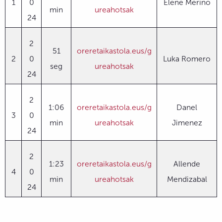
1
0
Elene Merino
min
ureahotsak
24
2
51
oreretaikastola.eus/g
2
0
Luka Romero
seg
ureahotsak
24
2
1:06
oreretaikastola.eus/g
Danel
3
0
min
ureahotsak
Jimenez
24
2
1:23
oreretaikastola.eus/g
Allende
4
0
min
ureahotsak
Mendizabal
24