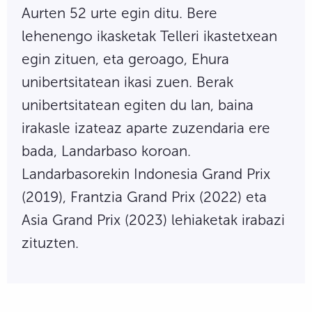
Aurten 52 urte egin ditu. Bere
lehenengo ikasketak Telleri ikastetxean
egin zituen, eta geroago, Ehura
unibertsitatean ikasi zuen. Berak
unibertsitatean egiten du lan, baina
irakasle izateaz aparte zuzendaria ere
bada, Landarbaso koroan.
Landarbasorekin Indonesia Grand Prix
(2019), Frantzia Grand Prix (2022) eta
Asia Grand Prix (2023) lehiaketak irabazi
zituzten.