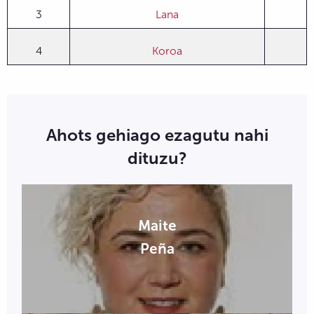
3
Lana
4
Koroa
Ahots gehiago ezagutu nahi
dituzu?
Maite
Peña