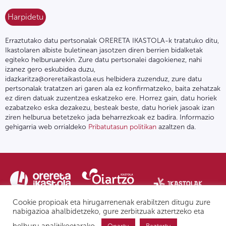
Erraztutako datu pertsonalak ORERETA IKASTOLA-k tratatuko ditu,
Ikastolaren albiste buletinean jasotzen diren berrien bidalketak
egiteko helburuarekin. Zure datu pertsonalei dagokienez, nahi
izanez gero eskubidea duzu,
idazkaritza@oreretaikastola.eus helbidera zuzenduz, zure datu
pertsonalak tratatzen ari garen ala ez konfirmatzeko, baita zehatzak
ez diren datuak zuzentzea eskatzeko ere. Horrez gain, datu horiek
ezabatzeko eska dezakezu, besteak beste, datu horiek jasoak izan
ziren helburua betetzeko jada beharrezkoak ez badira. Informazio
gehigarria web orrialdeko
Pribatutasun politikan
azaltzen da.
Cookie propioak eta hirugarrenenak erabiltzen ditugu zure
nabigazioa ahalbidetzeko, gure zerbitzuak aztertzeko eta