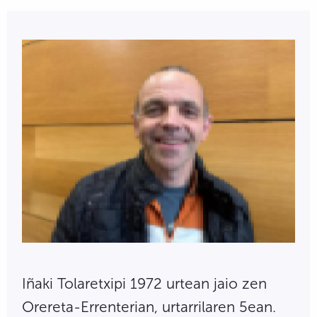
Iñaki Tolaretxipi 1972 urtean jaio zen
Orereta-Errenterian, urtarrilaren 5ean.