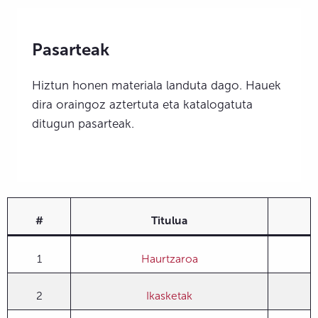
Pasarteak
Hiztun honen materiala landuta dago. Hauek
dira oraingoz aztertuta eta katalogatuta
ditugun pasarteak.
#
Titulua
1
Haurtzaroa
2
Ikasketak