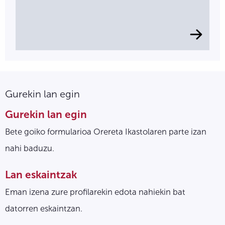
Gurekin lan egin
Gurekin lan egin
Bete goiko formularioa Orereta Ikastolaren parte izan
nahi baduzu.
Lan eskaintzak
Eman izena zure profilarekin edota nahiekin bat
datorren eskaintzan.