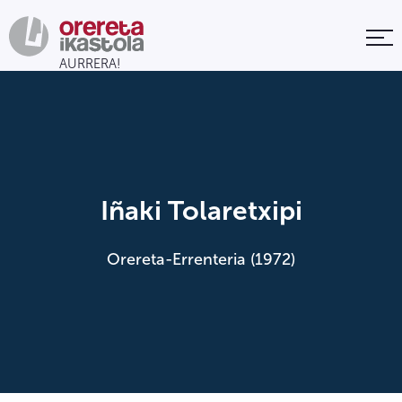
Iñaki Tolaretxipi
Orereta-Errenteria (1972)