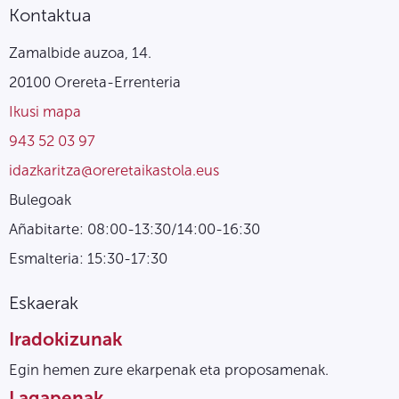
Kontaktua
Zamalbide auzoa, 14.
20100 Orereta-Errenteria
Ikusi mapa
943 52 03 97
idazkaritza@oreretaikastola.eus
Bulegoak
Añabitarte: 08:00-13:30/14:00-16:30
Esmalteria: 15:30-17:30
Eskaerak
Iradokizunak
Egin hemen zure ekarpenak eta proposamenak.
Lagapenak