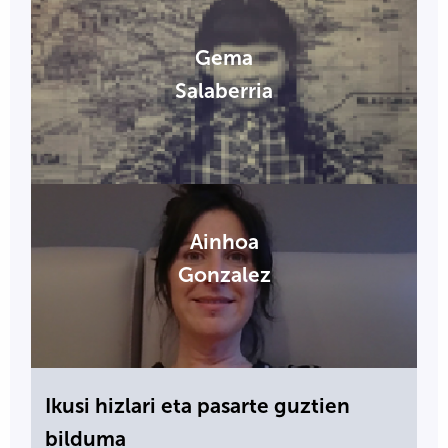
Gema
Salaberria
Ainhoa
Gonzalez
Ikusi hizlari eta pasarte guztien
bilduma