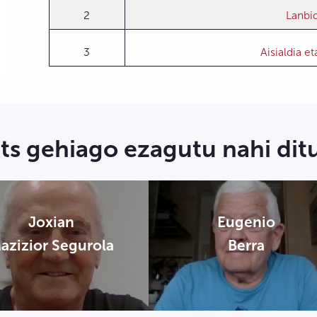
2
Lanbi
3
Aisialdia et
ts gehiago ezagutu nahi dit
Joxian
Eugenio
azizior Segurola
Berra