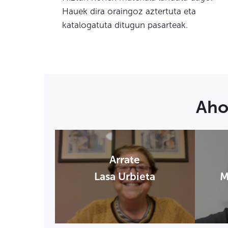
Hauek dira oraingoz aztertuta eta
katalogatuta ditugun pasarteak.
Aho
Arrate
Lasa Urbieta
M