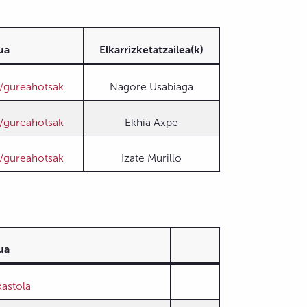
ua
Elkarrizketatzailea(k)
s/gureahotsak
Nagore Usabiaga
s/gureahotsak
Ekhia Axpe
s/gureahotsak
Izate Murillo
ua
kastola