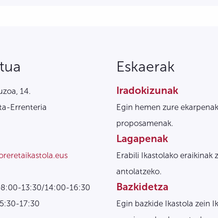
tua
Eskaerak
Iradokizunak
zoa, 14.
a-Errenteria
Egin hemen zure ekarpenak
proposamenak.
Lagapenak
oreretaikastola.eus
Erabili Ikastolako eraikinak 
antolatzeko.
Bazkidetza
08:00-13:30/14:00-16:30
15:30-17:30
Egin bazkide Ikastola zein I