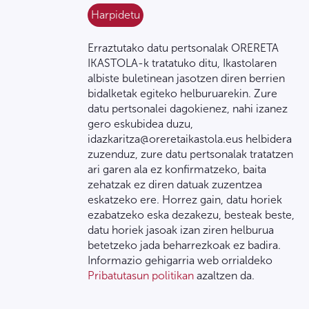
Erraztutako datu pertsonalak ORERETA
IKASTOLA-k tratatuko ditu, Ikastolaren
albiste buletinean jasotzen diren berrien
bidalketak egiteko helburuarekin. Zure
datu pertsonalei dagokienez, nahi izanez
gero eskubidea duzu,
idazkaritza@oreretaikastola.eus helbidera
zuzenduz, zure datu pertsonalak tratatzen
ari garen ala ez konfirmatzeko, baita
zehatzak ez diren datuak zuzentzea
eskatzeko ere. Horrez gain, datu horiek
ezabatzeko eska dezakezu, besteak beste,
datu horiek jasoak izan ziren helburua
betetzeko jada beharrezkoak ez badira.
Informazio gehigarria web orrialdeko
Pribatutasun politikan
azaltzen da.