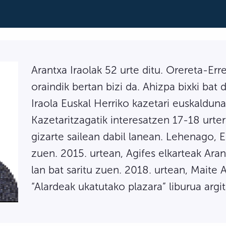
Arantxa Iraolak 52 urte ditu. Orereta-Err
oraindik bertan bizi da. Ahizpa bixki bat
Iraola Euskal Herriko kazetari euskalduna
Kazetaritzagatik interesatzen 17-18 urter
gizarte sailean dabil lanean. Lehenago, 
zuen. 2015. urtean, Agifes elkarteak Ara
lan bat saritu zuen. 2018. urtean, Maite
“Alardeak ukatutako plazara” liburua argi