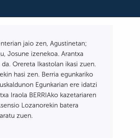
enterian jaio zen, Agustinetan;
 du, Josune izenekoa. Arantxa
 da. Orereta Ikastolan ikasi zuen.
ekin hasi zen. Berria egunkariko
Euskaldunon Egunkarian ere idatzi
ntxa Iraola BERRIAko kazetariaren
 Asensio Lozanorekin batera
taratu zuen.