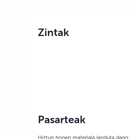
Zintak
Pasarteak
Hiztun honen materiala landuta dago.