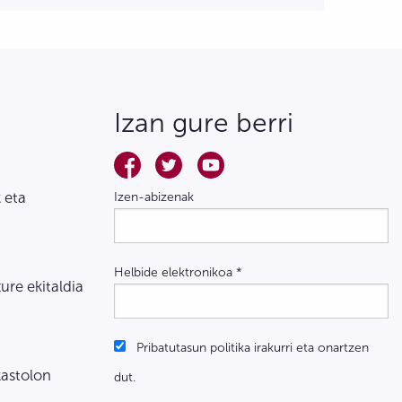
Izan gure berri
 eta
Izen-abizenak
Helbide elektronikoa
*
zure ekitaldia
Pribatutasun politika irakurri eta onartzen
kastolon
dut.