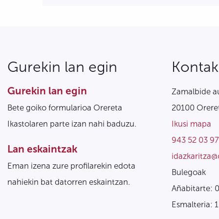
Gurekin lan egin
Kontak
Gurekin lan egin
Zamalbide au
Bete goiko formularioa Orereta
20100 Oreret
Ikastolaren parte izan nahi baduzu.
Ikusi mapa
943 52 03 97
Lan eskaintzak
idazkaritza@
Eman izena zure profilarekin edota
Bulegoak
nahiekin bat datorren eskaintzan.
Añabitarte: 
Esmalteria: 