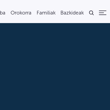
uba
Orokorra
Familiak
Bazkideak