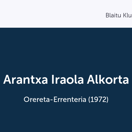
Blaitu Kl
Arantxa Iraola Alkorta
Orereta-Errenteria (1972)