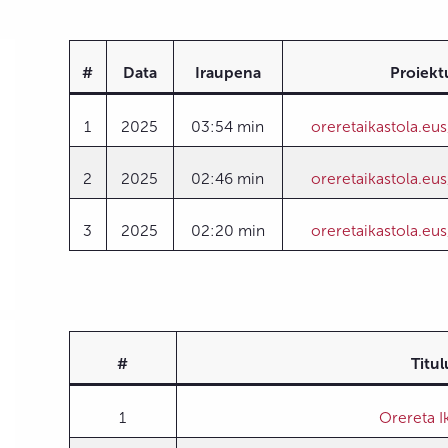
#
Data
Iraupena
Proiekt
1
2025
03:54 min
oreretaikastola.eu
2
2025
02:46 min
oreretaikastola.eu
3
2025
02:20 min
oreretaikastola.eu
#
Titul
1
Orereta I