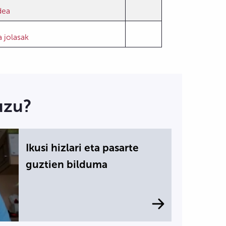
dea
a jolasak
uzu?
Ikusi hizlari eta pasarte
guztien bilduma