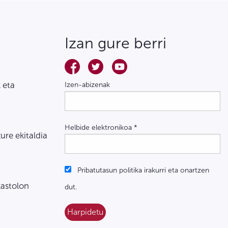
Izan gure berri
 eta
Izen-abizenak
Helbide elektronikoa
*
zure ekitaldia
Pribatutasun politika irakurri eta onartzen
kastolon
dut.