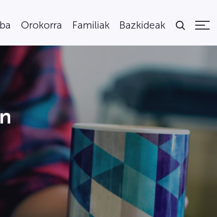
uba
Orokorra
Familiak
Bazkideak
en