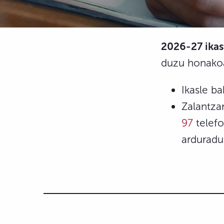
2026-27 ikas
duzu honako
Ikasle b
Zalantzar
97
telef
arduradun