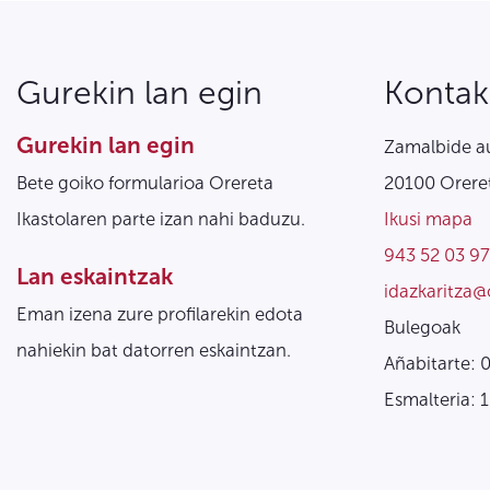
Gurekin lan egin
Kontak
Gurekin lan egin
Zamalbide au
Bete goiko formularioa Orereta
20100 Oreret
Ikastolaren parte izan nahi baduzu.
Ikusi mapa
943 52 03 97
Lan eskaintzak
idazkaritza@
Eman izena zure profilarekin edota
Bulegoak
nahiekin bat datorren eskaintzan.
Añabitarte: 
Esmalteria: 