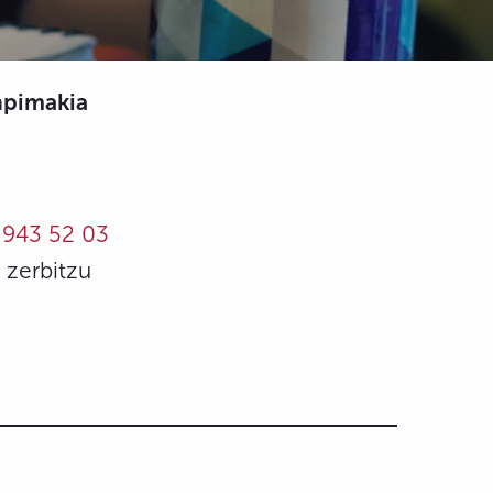
npimakia
u
943 52 03
 zerbitzu