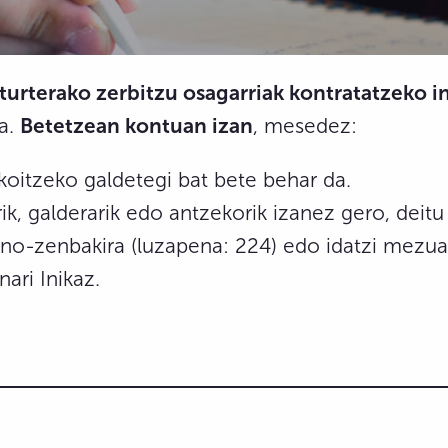
turterako zerbitzu osagarriak kontratatzeko i
a.
Betetzean kontuan izan
, mesedez:
akoitzeko galdetegi bat bete behar da.
ik, galderarik edo antzekorik izanez gero, deit
ono-zenbakira (luzapena: 224) edo idatzi mezua
ari Inikaz.