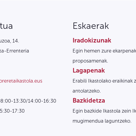
tua
Eskaerak
Iradokizunak
zoa, 14.
a-Errenteria
Egin hemen zure ekarpenak
proposamenak.
Lagapenak
oreretaikastola.eus
Erabili Ikastolako eraikinak 
antolatzeko.
Bazkidetza
08:00-13:30/14:00-16:30
15:30-17:30
Egin bazkide Ikastola zein I
mugimendua laguntzeko.