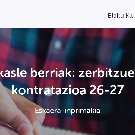
Blaitu Kl
kasle berriak: zerbitzu
kontratazioa 26-27
Eskaera-inprimakia