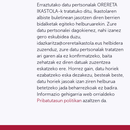
Erraztutako datu pertsonalak ORERETA
IKASTOLA-k tratatuko ditu, Ikastolaren
albiste buletinean jasotzen diren berrien
bidalketak egiteko helburuarekin. Zure
datu pertsonalei dagokienez, nahi izanez
gero eskubidea duzu,
idazkaritza@oreretaikastola.eus helbidera
zuzenduz, zure datu pertsonalak tratatzen
ari garen ala ez konfirmatzeko, baita
zehatzak ez diren datuak zuzentzea
eskatzeko ere. Horrez gain, datu horiek
ezabatzeko eska dezakezu, besteak beste,
datu horiek jasoak izan ziren helburua
betetzeko jada beharrezkoak ez badira.
Informazio gehigarria web orrialdeko
Pribatutasun politikan
azaltzen da.