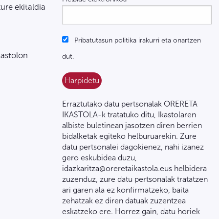
zure ekitaldia
Pribatutasun politika irakurri eta onartzen
kastolon
dut.
Erraztutako datu pertsonalak ORERETA
IKASTOLA-k tratatuko ditu, Ikastolaren
albiste buletinean jasotzen diren berrien
bidalketak egiteko helburuarekin. Zure
datu pertsonalei dagokienez, nahi izanez
gero eskubidea duzu,
idazkaritza@oreretaikastola.eus helbidera
zuzenduz, zure datu pertsonalak tratatzen
ari garen ala ez konfirmatzeko, baita
zehatzak ez diren datuak zuzentzea
eskatzeko ere. Horrez gain, datu horiek