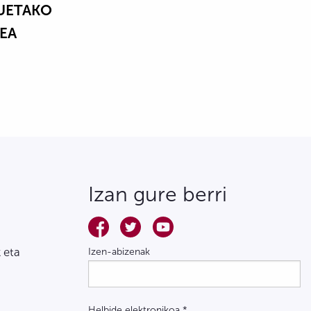
UETAKO
EA
Izan gure berri
 eta
Izen-abizenak
Helbide elektronikoa
*