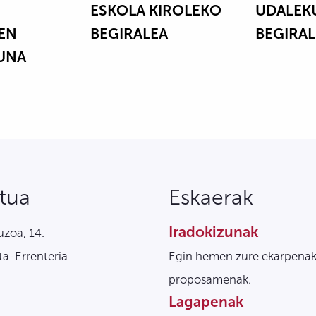
ESKOLA KIROLEKO
UDALEK
EN
BEGIRALEA
BEGIRAL
UNA
tua
Eskaerak
Iradokizunak
zoa, 14.
a-Errenteria
Egin hemen zure ekarpenak
proposamenak.
Lagapenak