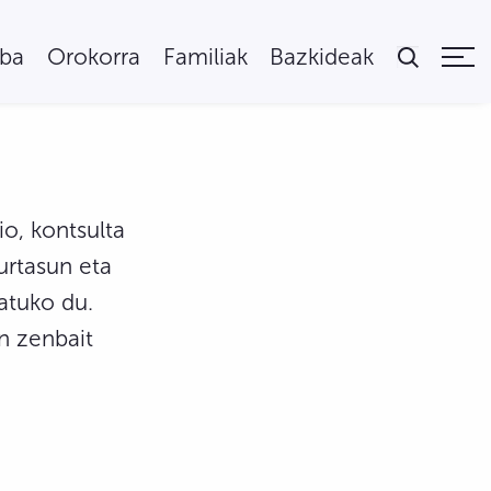
uba
Orokorra
Familiak
Bazkideak
o, kontsulta
urtasun eta
atuko du.
n zenbait