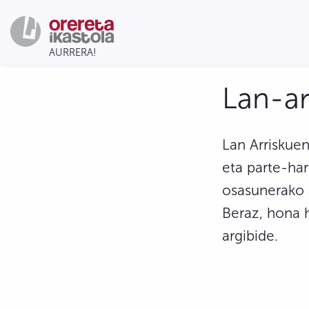
Lan-ar
Lan Arriskuen
eta parte-har
osasunerako a
Beraz, hona 
argibide.