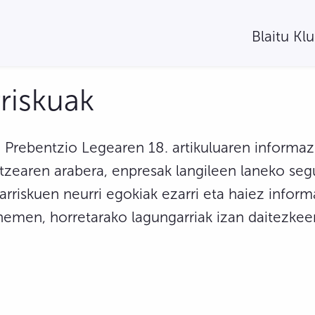
Blaitu Kl
riskuak
 Prebentzio Legearen 18. artikuluaren informazi
tzearen arabera, enpresak langileen laneko seg
rriskuen neurri egokiak ezarri eta haiez inform
hemen, horretarako lagungarriak izan daitezkee