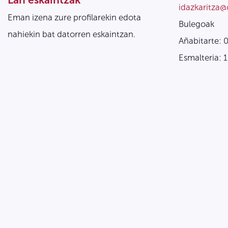
idazkaritza@
Eman izena zure profilarekin edota
Bulegoak
nahiekin bat datorren eskaintzan.
Añabitarte: 
Esmalteria: 