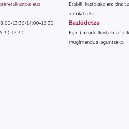
oreretaikastola.eus
Erabili Ikastolako eraikinak 
antolatzeko.
Bazkidetza
08:00-13:30/14:00-16:30
15:30-17:30
Egin bazkide Ikastola zein I
mugimendua laguntzeko.