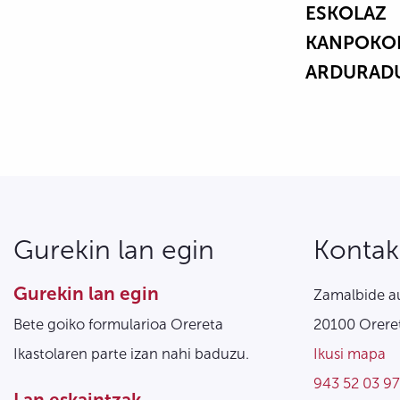
ESKOLAZ
KANPOKO
ARDURAD
Gurekin lan egin
Kontak
Gurekin lan egin
Zamalbide au
Bete goiko formularioa Orereta
20100 Oreret
Ikastolaren parte izan nahi baduzu.
Ikusi mapa
943 52 03 97
Lan eskaintzak