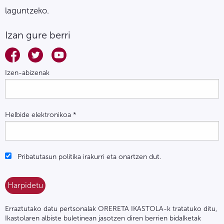
laguntzeko.
Izan gure berri
Izen-abizenak
Helbide elektronikoa
*
Pribatutasun politika irakurri eta onartzen dut.
Erraztutako datu pertsonalak ORERETA IKASTOLA-k tratatuko ditu,
Ikastolaren albiste buletinean jasotzen diren berrien bidalketak