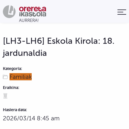
[LH3-LH6] Eskola Kirola: 18.
jardunaldia
Kategoria:
Familiak
Eraikina:
Hasiera data:
2026/03/14 8:45 am