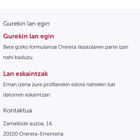
Gurekin lan egin
Gurekin lan egin
Bete goiko formularioa Orereta Ikastolaren parte izan
nahi baduzu.
Lan eskaintzak
Eman izena zure profilarekin edota nahiekin bat
datorren eskaintzan.
Kontaktua
Zamalbide auzoa, 14.
20100 Orereta-Errenteria