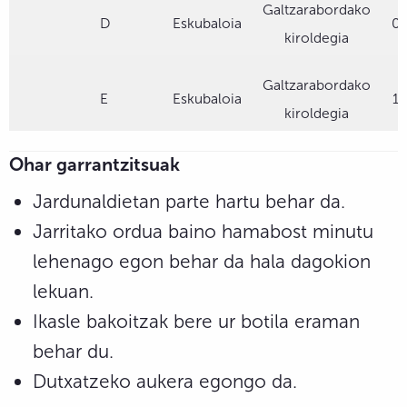
Galtzarabordako
D
Eskubaloia
0
kiroldegia
Galtzarabordako
E
Eskubaloia
1
kiroldegia
Ohar garrantzitsuak
Jardunaldietan parte hartu behar da.
Jarritako ordua baino hamabost minutu
lehenago egon behar da hala dagokion
lekuan.
Ikasle bakoitzak bere ur botila eraman
behar du.
Dutxatzeko aukera egongo da.