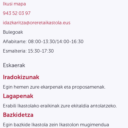
Ikusi mapa
943 52 03 97
idazkaritza@oreretaikastola.eus
Bulegoak
Añabitarte: 08:00-13:30/14:00-16:30
Esmalteria: 15:30-17:30
Eskaerak
Iradokizunak
Egin hemen zure ekarpenak eta proposamenak.
Lagapenak
Erabili Ikastolako eraikinak zure ekitaldia antolatzeko.
Bazkidetza
Egin bazkide Ikastola zein Ikastolon mugimendua