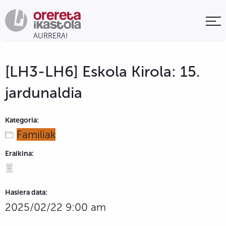
[LH3-LH6] Eskola Kirola: 15.
jardunaldia
Kategoria:
Familiak
Eraikina:
Hasiera data:
2025/02/22 9:00 am