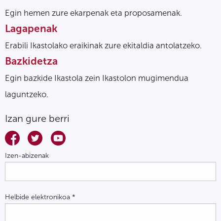
Egin hemen zure ekarpenak eta proposamenak.
Lagapenak
Erabili Ikastolako eraikinak zure ekitaldia antolatzeko.
Bazkidetza
Egin bazkide Ikastola zein Ikastolon mugimendua
laguntzeko.
Izan gure berri
Izen-abizenak
Helbide elektronikoa
*