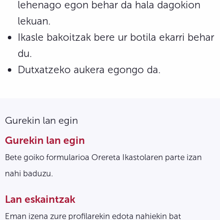
lehenago egon behar da hala dagokion
lekuan.
Ikasle bakoitzak bere ur botila ekarri behar
du.
Dutxatzeko aukera egongo da.
Gurekin lan egin
Gurekin lan egin
Bete goiko formularioa Orereta Ikastolaren parte izan
nahi baduzu.
Lan eskaintzak
Eman izena zure profilarekin edota nahiekin bat