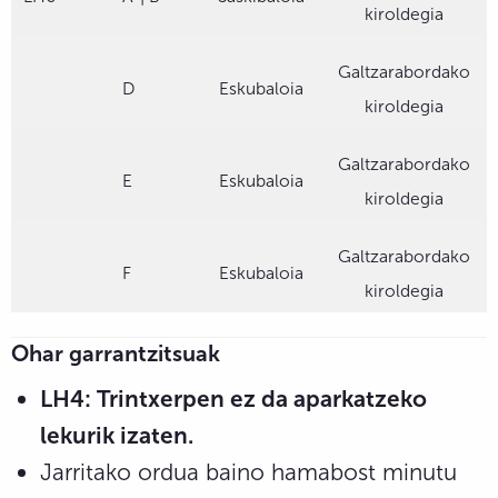
kiroldegia
Galtzarabordako
D
Eskubaloia
kiroldegia
Galtzarabordako
E
Eskubaloia
kiroldegia
Galtzarabordako
F
Eskubaloia
kiroldegia
Ohar garrantzitsuak
LH4: Trintxerpen ez da aparkatzeko
lekurik izaten.
Jarritako ordua baino hamabost minutu