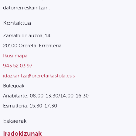
datorren eskaintzan.
Kontaktua
Zamalbide auzoa, 14.
20100 Orereta-Errenteria
Ikusi mapa
943 52 03 97
idazkaritza@oreretaikastola.eus
Bulegoak
Añabitarte: 08:00-13:30/14:00-16:30
Esmalteria: 15:30-17:30
Eskaerak
Iradokizunak