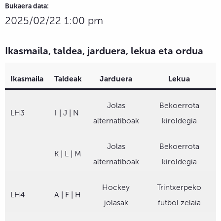
Bukaera data:
2025/02/22 1:00 pm
Ikasmaila, taldea, jarduera, lekua eta ordua
Ikasmaila
Taldeak
Jarduera
Lekua
Jolas
Bekoerrota
LH3
I
| J | N
alternatiboak
kiroldegia
Jolas
Bekoerrota
K | L | M
alternatiboak
kiroldegia
Hockey
Trintxerpeko
LH4
A | F | H
jolasak
futbol zelaia