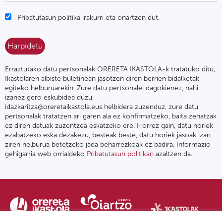
Pribatutasun politika irakurri eta onartzen dut.
Erraztutako datu pertsonalak ORERETA IKASTOLA-k tratatuko ditu,
Ikastolaren albiste buletinean jasotzen diren berrien bidalketak
egiteko helburuarekin. Zure datu pertsonalei dagokienez, nahi
izanez gero eskubidea duzu,
idazkaritza@oreretaikastola.eus helbidera zuzenduz, zure datu
pertsonalak tratatzen ari garen ala ez konfirmatzeko, baita zehatzak
ez diren datuak zuzentzea eskatzeko ere. Horrez gain, datu horiek
ezabatzeko eska dezakezu, besteak beste, datu horiek jasoak izan
ziren helburua betetzeko jada beharrezkoak ez badira. Informazio
gehigarria web orrialdeko
Pribatutasun politikan
azaltzen da.