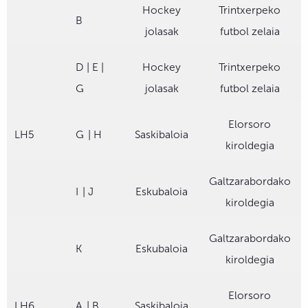
Hockey
Trintxerpeko
B
jolasak
futbol zelaia
D | E |
Hockey
Trintxerpeko
G
jolasak
futbol zelaia
Elorsoro
LH5
G
| H
Saskibaloia
kiroldegia
Galtzarabordako
I
| J
Eskubaloia
kiroldegia
Galtzarabordako
K
Eskubaloia
kiroldegia
Elorsoro
LH6
A
| B
Saskibaloia