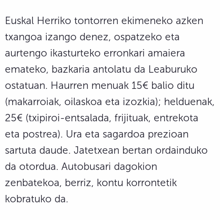
Euskal Herriko tontorren ekimeneko azken
txangoa izango denez, ospatzeko eta
aurtengo ikasturteko erronkari amaiera
emateko, bazkaria antolatu da Leaburuko
ostatuan. Haurren menuak 15€ balio ditu
(makarroiak, oilaskoa eta izozkia); helduenak,
25€ (txipiroi-entsalada, frijituak, entrekota
eta postrea). Ura eta sagardoa prezioan
sartuta daude. Jatetxean bertan ordainduko
da otordua. Autobusari dagokion
zenbatekoa, berriz, kontu korrontetik
kobratuko da.