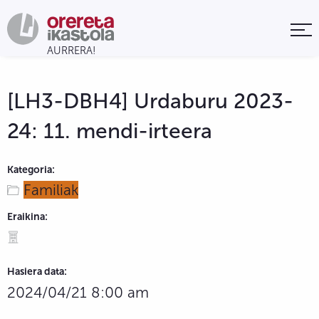
[LH3-DBH4] Urdaburu 2023-
24: 11. mendi-irteera
Kategoria:
Familiak
Eraikina:
Hasiera data:
2024/04/21 8:00 am