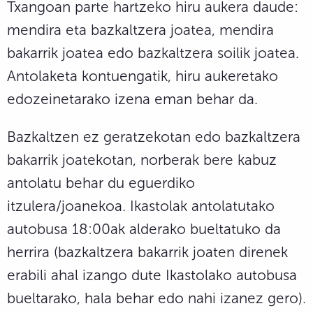
Txangoan parte hartzeko hiru aukera daude:
mendira eta bazkaltzera joatea, mendira
bakarrik joatea edo bazkaltzera soilik joatea.
Antolaketa kontuengatik, hiru aukeretako
edozeinetarako izena eman behar da.
Bazkaltzen ez geratzekotan edo bazkaltzera
bakarrik joatekotan, norberak bere kabuz
antolatu behar du eguerdiko
itzulera/joanekoa. Ikastolak antolatutako
autobusa 18:00ak alderako bueltatuko da
herrira (bazkaltzera bakarrik joaten direnek
erabili ahal izango dute Ikastolako autobusa
bueltarako, hala behar edo nahi izanez gero).