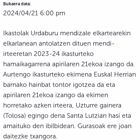
Bukaera data:
2024/04/21 6:00 pm
Ikastolak Urdaburu mendizale elkartearekin
elkarlanean antolatzen dituen mendi-
irteeretan 2023-24 ikasturteko
hamaikagarrena apirilaren 21ekoa izango da.
Aurtengo ikasturteko ekimena Euskal Herrian
barnako hainbat tontor igotzea da eta
apirilaren 21ekoa izango da ekimen
horretako azken irteera, Uzturre gainera
(Tolosa) egingo dena Santa Lutzian hasi eta
amaituko den ibilbidean. Gurasoak ere joan
daitezke txangora.