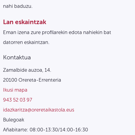
nahi baduzu.
Lan eskaintzak
Eman izena zure profilarekin edota nahiekin bat
datorren eskaintzan.
Kontaktua
Zamalbide auzoa, 14.
20100 Orereta-Errenteria
Ikusi mapa
943 52 03 97
idazkaritza@oreretaikastola.eus
Bulegoak
Añabitarte: 08:00-13:30/14:00-16:30