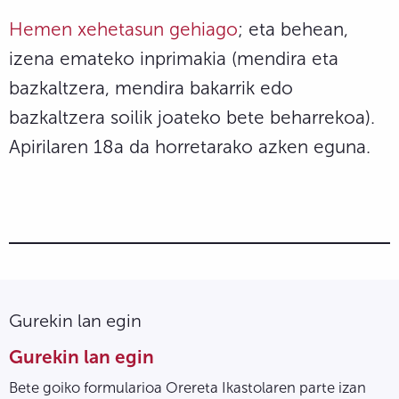
Hemen xehetasun gehiago
; eta behean,
izena emateko inprimakia (mendira eta
bazkaltzera, mendira bakarrik edo
bazkaltzera soilik joateko bete beharrekoa).
Apirilaren 18a da horretarako azken eguna.
Gurekin lan egin
Gurekin lan egin
Bete goiko formularioa Orereta Ikastolaren parte izan