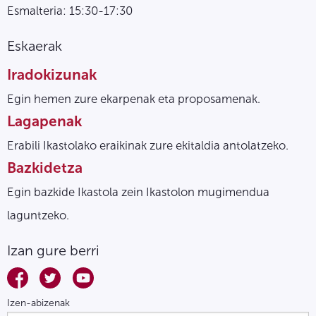
Esmalteria: 15:30-17:30
Eskaerak
Iradokizunak
Egin hemen zure ekarpenak eta proposamenak.
Lagapenak
Erabili Ikastolako eraikinak zure ekitaldia antolatzeko.
Bazkidetza
Egin bazkide Ikastola zein Ikastolon mugimendua
laguntzeko.
Izan gure berri
Izen-abizenak