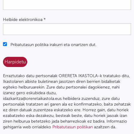
Helbide elektronikoa
*
Pribatutasun politika irakurri eta onartzen dut.
Erraztutako datu pertsonalak ORERETA IKASTOLA-k tratatuko ditu,
Ikastolaren albiste buletinean jasotzen diren berrien bidalketak
egiteko helburuarekin. Zure datu pertsonalei dagokienez, nahi
izanez gero eskubidea duzu,
idazkaritza@oreretaikastola.eus helbidera zuzenduz, zure datu
pertsonalak tratatzen ari garen ala ez konfirmatzeko, baita zehatzak
ez diren datuak zuzentzea eskatzeko ere. Horrez gain, datu horiek
ezabatzeko eska dezakezu, besteak beste, datu horiek jasoak izan
ziren helburua betetzeko jada beharrezkoak ez badira. Informazio
gehigarria web orrialdeko
Pribatutasun politikan
azaltzen da.