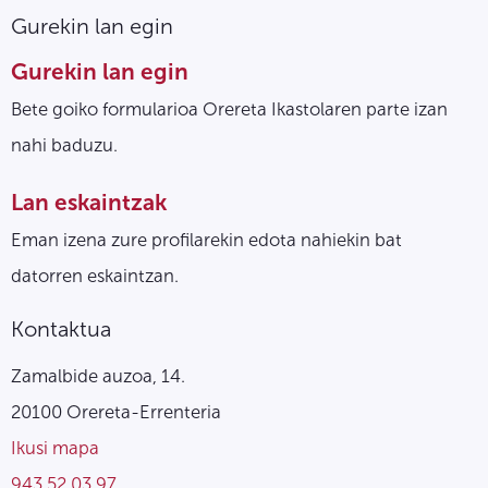
Gurekin lan egin
Gurekin lan egin
Bete goiko formularioa Orereta Ikastolaren parte izan
nahi baduzu.
Lan eskaintzak
Eman izena zure profilarekin edota nahiekin bat
datorren eskaintzan.
Kontaktua
Zamalbide auzoa, 14.
20100 Orereta-Errenteria
Ikusi mapa
943 52 03 97