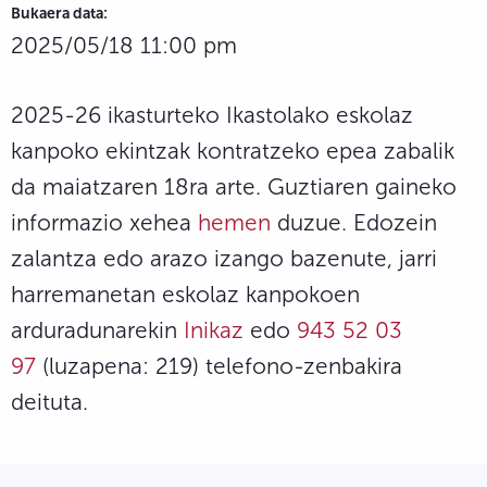
Bukaera data:
2025/05/18 11:00 pm
2025-26 ikasturteko Ikastolako eskolaz
kanpoko ekintzak kontratzeko epea zabalik
da maiatzaren 18ra arte. Guztiaren gaineko
informazio xehea
hemen
duzue. Edozein
zalantza edo arazo izango bazenute, jarri
harremanetan eskolaz kanpokoen
arduradunarekin
Inikaz
edo
943 52 03
97
(luzapena: 219) telefono-zenbakira
deituta.