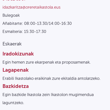
idazkaritza@oreretaikastola.eus
Bulegoak
Añabitarte: 08:00-13:30/14:00-16:30
Esmalteria: 15:30-17:30
Eskaerak
Iradokizunak
Egin hemen zure ekarpenak eta proposamenak.
Lagapenak
Erabili Ikastolako eraikinak zure ekitaldia antolatzeko.
Bazkidetza
Egin bazkide Ikastola zein Ikastolon mugimendua
laguntzeko.