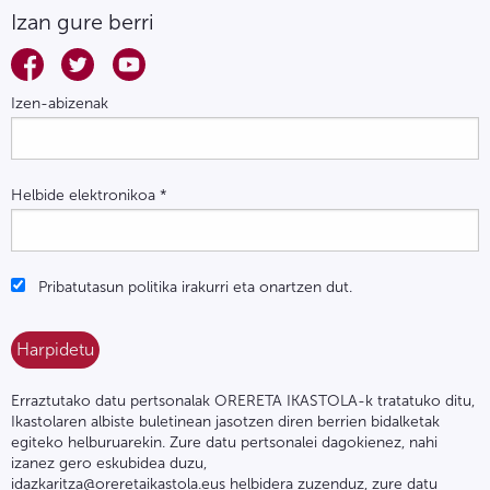
Izan gure berri
Izen-abizenak
Helbide elektronikoa
*
Pribatutasun politika irakurri eta onartzen dut.
Erraztutako datu pertsonalak ORERETA IKASTOLA-k tratatuko ditu,
Ikastolaren albiste buletinean jasotzen diren berrien bidalketak
egiteko helburuarekin. Zure datu pertsonalei dagokienez, nahi
izanez gero eskubidea duzu,
idazkaritza@oreretaikastola.eus helbidera zuzenduz, zure datu