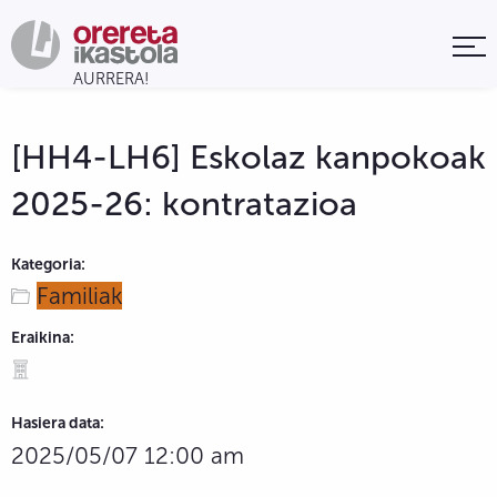
[HH4-LH6] Eskolaz kanpokoak
2025-26: kontratazioa
Kategoria:
Familiak
Eraikina:
Hasiera data:
2025/05/07 12:00 am