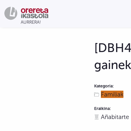
[DBH4]
gainek
Kategoria:
Familiak
Eraikina:
Añabitarte