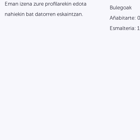
Eman izena zure profilarekin edota
Bulegoak
nahiekin bat datorren eskaintzan.
Añabitarte: 
Esmalteria: 