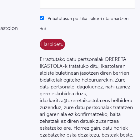
Pribatutasun politika irakurri eta onartzen
kastolon
dut.
Erraztutako datu pertsonalak ORERETA
IKASTOLA-k tratatuko ditu, Ikastolaren
albiste buletinean jasotzen diren berrien
bidalketak egiteko helburuarekin. Zure
datu pertsonalei dagokienez, nahi izanez
gero eskubidea duzu,
idazkaritza@oreretaikastola.eus helbidera
zuzenduz, zure datu pertsonalak tratatzen
ari garen ala ez konfirmatzeko, baita
zehatzak ez diren datuak zuzentzea
eskatzeko ere. Horrez gain, datu horiek
ezabatzeko eska dezakezu, besteak beste,