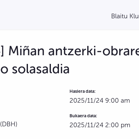
Blaitu Kl
 Miñan antzerki-obrar
o solasaldia
Hasiera data:
2025/11/24 9:00 am
Bukaera data:
 (DBH)
2025/11/24 2:00 pm