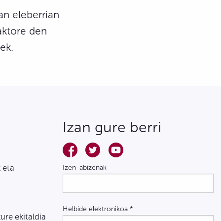
an eleberrian
aktore den
ek.
Izan gure berri
 eta
Izen-abizenak
Helbide elektronikoa
*
zure ekitaldia