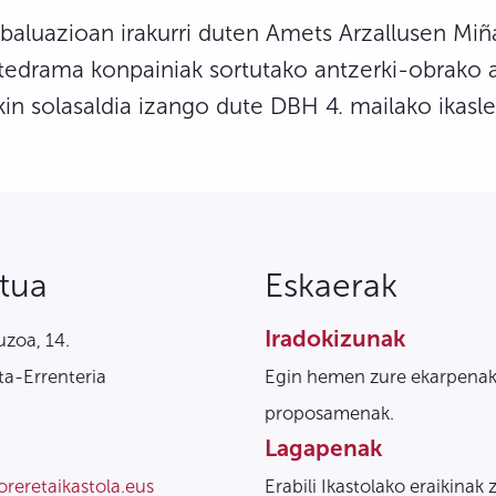
aluazioan irakurri duten Amets Arzallusen Miñ
Artedrama konpainiak sortutako antzerki-obrako 
in solasaldia izango dute DBH 4. mailako ikasle
tua
Eskaerak
Iradokizunak
zoa, 14.
a-Errenteria
Egin hemen zure ekarpenak
proposamenak.
Lagapenak
oreretaikastola.eus
Erabili Ikastolako eraikinak 