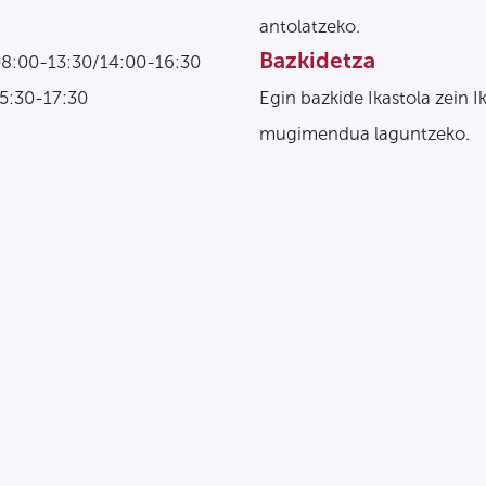
antolatzeko.
Bazkidetza
08:00-13:30/14:00-16:30
15:30-17:30
Egin bazkide Ikastola zein I
mugimendua laguntzeko.