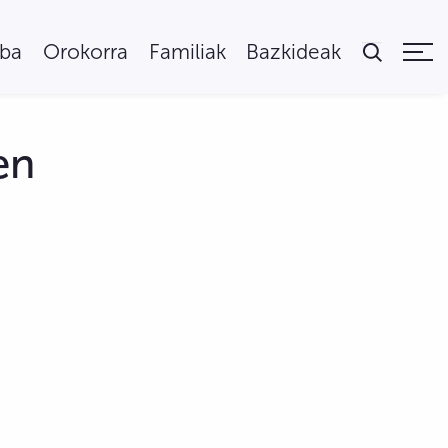
uba
Orokorra
Familiak
Bazkideak
en