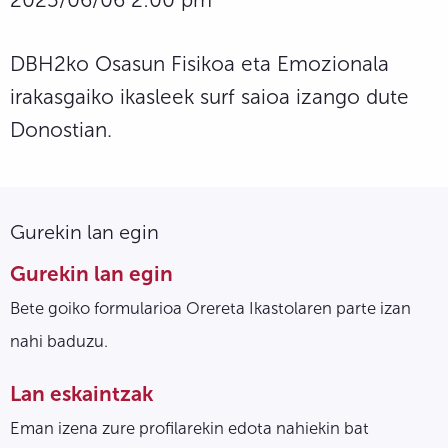
DBH2ko Osasun Fisikoa eta Emozionala
irakasgaiko ikasleek surf saioa izango dute
Donostian.
Gurekin lan egin
Gurekin lan egin
Bete goiko formularioa Orereta Ikastolaren parte izan
nahi baduzu.
Lan eskaintzak
Eman izena zure profilarekin edota nahiekin bat