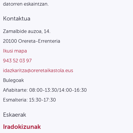
datorren eskaintzan.
Kontaktua
Zamalbide auzoa, 14.
20100 Orereta-Errenteria
Ikusi mapa
943 52 03 97
idazkaritza@oreretaikastola.eus
Bulegoak
Añabitarte: 08:00-13:30/14:00-16:30
Esmalteria: 15:30-17:30
Eskaerak
Iradokizunak