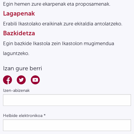
Egin hemen zure ekarpenak eta proposamenak.
Lagapenak
Erabili Ikastolako eraikinak zure ekitaldia antolatzeko.
Bazkidetza
Egin bazkide Ikastola zein Ikastolon mugimendua
laguntzeko.
Izan gure berri
Izen-abizenak
Helbide elektronikoa
*