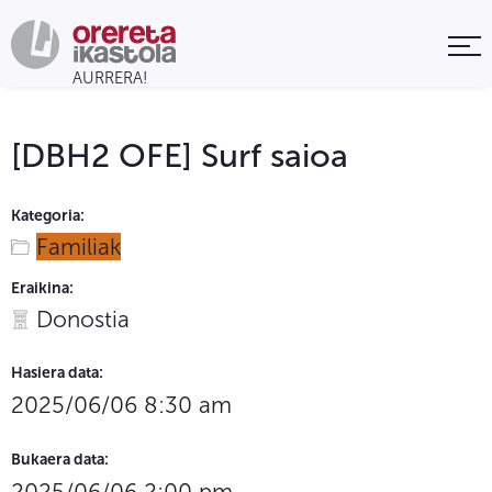
[DBH2 OFE] Surf saioa
Kategoria:
Familiak
Eraikina:
Donostia
Hasiera data:
2025/06/06 8:30 am
Bukaera data:
2025/06/06 2:00 pm