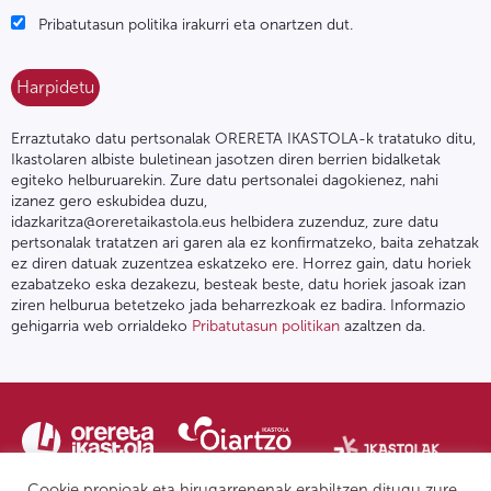
Pribatutasun politika irakurri eta onartzen dut.
Erraztutako datu pertsonalak ORERETA IKASTOLA-k tratatuko ditu,
Ikastolaren albiste buletinean jasotzen diren berrien bidalketak
egiteko helburuarekin. Zure datu pertsonalei dagokienez, nahi
izanez gero eskubidea duzu,
idazkaritza@oreretaikastola.eus helbidera zuzenduz, zure datu
pertsonalak tratatzen ari garen ala ez konfirmatzeko, baita zehatzak
ez diren datuak zuzentzea eskatzeko ere. Horrez gain, datu horiek
ezabatzeko eska dezakezu, besteak beste, datu horiek jasoak izan
ziren helburua betetzeko jada beharrezkoak ez badira. Informazio
gehigarria web orrialdeko
Pribatutasun politikan
azaltzen da.
Cookie propioak eta hirugarrenenak erabiltzen ditugu zure