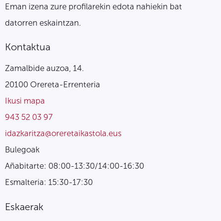
Eman izena zure profilarekin edota nahiekin bat
datorren eskaintzan.
Kontaktua
Zamalbide auzoa, 14.
20100 Orereta-Errenteria
Ikusi mapa
943 52 03 97
idazkaritza@oreretaikastola.eus
Bulegoak
Añabitarte: 08:00-13:30/14:00-16:30
Esmalteria: 15:30-17:30
Eskaerak