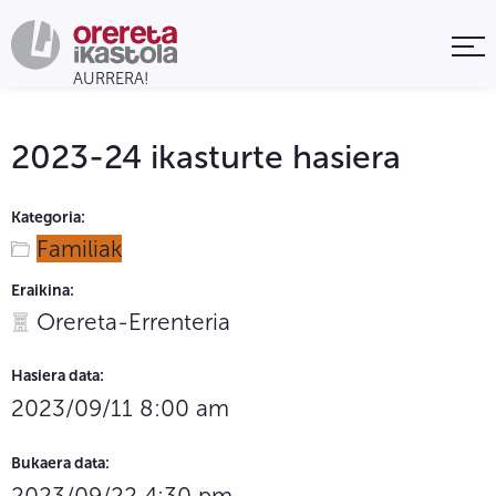
2023-24 ikasturte hasiera
Kategoria:
Familiak
Eraikina:
Orereta-Errenteria
Hasiera data:
2023/09/11 8:00 am
Bukaera data:
2023/09/22 4:30 pm