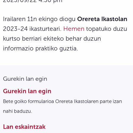
Irailaren 11n ekingo diogu
Orereta Ikastolan
2023-24 ikasturteari.
Hemen
topatuko duzu
kurtso berriari ekiteko behar duzun
informazio praktiko guztia.
Gurekin lan egin
Gurekin lan egin
Bete goiko formularioa Orereta Ikastolaren parte izan
nahi baduzu.
Lan eskaintzak