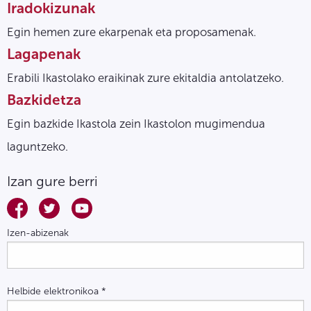
Iradokizunak
Egin hemen zure ekarpenak eta proposamenak.
Lagapenak
Erabili Ikastolako eraikinak zure ekitaldia antolatzeko.
Bazkidetza
Egin bazkide Ikastola zein Ikastolon mugimendua
laguntzeko.
Izan gure berri
Izen-abizenak
Helbide elektronikoa
*