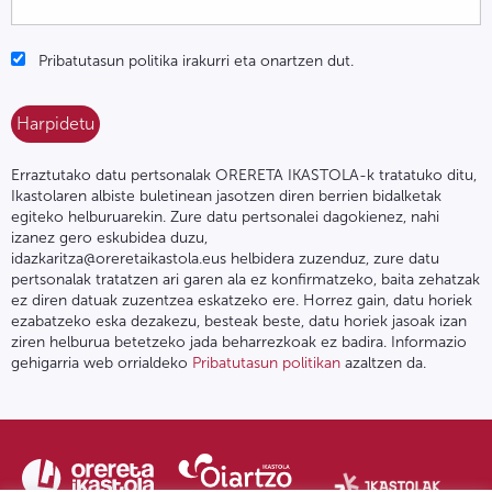
Pribatutasun politika irakurri eta onartzen dut.
Erraztutako datu pertsonalak ORERETA IKASTOLA-k tratatuko ditu,
Ikastolaren albiste buletinean jasotzen diren berrien bidalketak
egiteko helburuarekin. Zure datu pertsonalei dagokienez, nahi
izanez gero eskubidea duzu,
idazkaritza@oreretaikastola.eus helbidera zuzenduz, zure datu
pertsonalak tratatzen ari garen ala ez konfirmatzeko, baita zehatzak
ez diren datuak zuzentzea eskatzeko ere. Horrez gain, datu horiek
ezabatzeko eska dezakezu, besteak beste, datu horiek jasoak izan
ziren helburua betetzeko jada beharrezkoak ez badira. Informazio
gehigarria web orrialdeko
Pribatutasun politikan
azaltzen da.