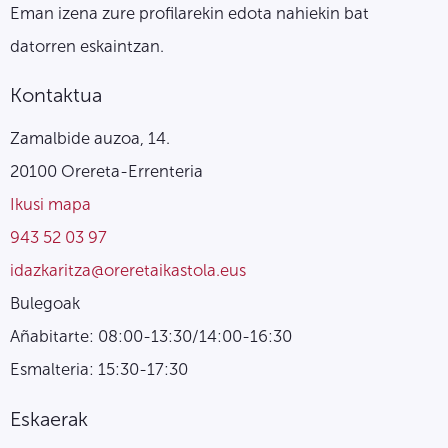
Eman izena zure profilarekin edota nahiekin bat
datorren eskaintzan.
Kontaktua
Zamalbide auzoa, 14.
20100 Orereta-Errenteria
Ikusi mapa
943 52 03 97
idazkaritza@oreretaikastola.eus
Bulegoak
Añabitarte: 08:00-13:30/14:00-16:30
Esmalteria: 15:30-17:30
Eskaerak