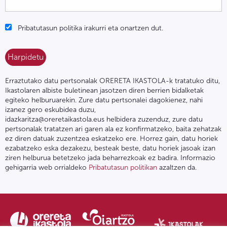
Pribatutasun politika irakurri eta onartzen dut.
Erraztutako datu pertsonalak ORERETA IKASTOLA-k tratatuko ditu,
Ikastolaren albiste buletinean jasotzen diren berrien bidalketak
egiteko helburuarekin. Zure datu pertsonalei dagokienez, nahi
izanez gero eskubidea duzu,
idazkaritza@oreretaikastola.eus helbidera zuzenduz, zure datu
pertsonalak tratatzen ari garen ala ez konfirmatzeko, baita zehatzak
ez diren datuak zuzentzea eskatzeko ere. Horrez gain, datu horiek
ezabatzeko eska dezakezu, besteak beste, datu horiek jasoak izan
ziren helburua betetzeko jada beharrezkoak ez badira. Informazio
gehigarria web orrialdeko
Pribatutasun politikan
azaltzen da.