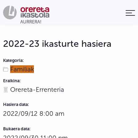
2022-23 ikasturte hasiera
Kategoria:
Familiak
Eraikina:
Orereta-Errenteria
Hasiera data:
2022/09/12 8:00 am
Bukaera data:
2022/09/30 11:00 pm