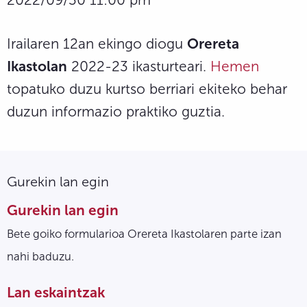
Irailaren 12an ekingo diogu
Orereta
Ikastolan
2022-23 ikasturteari.
Hemen
topatuko duzu kurtso berriari ekiteko behar
duzun informazio praktiko guztia.
Gurekin lan egin
Gurekin lan egin
Bete goiko formularioa Orereta Ikastolaren parte izan
nahi baduzu.
Lan eskaintzak