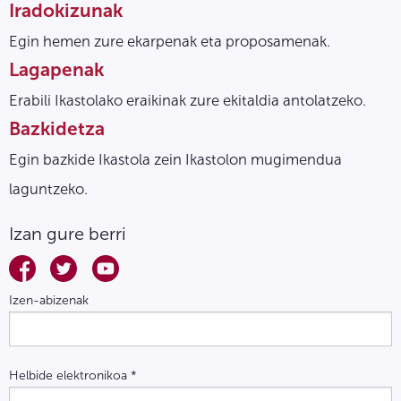
Iradokizunak
Egin hemen zure ekarpenak eta proposamenak.
Lagapenak
Erabili Ikastolako eraikinak zure ekitaldia antolatzeko.
Bazkidetza
Egin bazkide Ikastola zein Ikastolon mugimendua
laguntzeko.
Izan gure berri
Izen-abizenak
Helbide elektronikoa
*