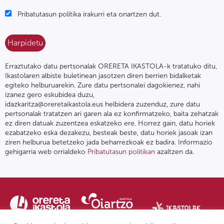
Pribatutasun politika irakurri eta onartzen dut.
Erraztutako datu pertsonalak ORERETA IKASTOLA-k tratatuko ditu,
Ikastolaren albiste buletinean jasotzen diren berrien bidalketak
egiteko helburuarekin. Zure datu pertsonalei dagokienez, nahi
izanez gero eskubidea duzu,
idazkaritza@oreretaikastola.eus helbidera zuzenduz, zure datu
pertsonalak tratatzen ari garen ala ez konfirmatzeko, baita zehatzak
ez diren datuak zuzentzea eskatzeko ere. Horrez gain, datu horiek
ezabatzeko eska dezakezu, besteak beste, datu horiek jasoak izan
ziren helburua betetzeko jada beharrezkoak ez badira. Informazio
gehigarria web orrialdeko
Pribatutasun politikan
azaltzen da.