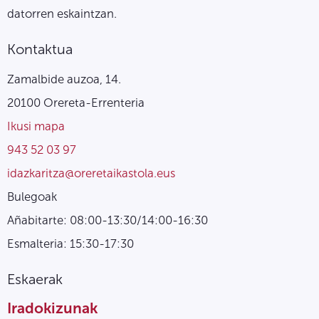
datorren eskaintzan.
Kontaktua
Zamalbide auzoa, 14.
20100 Orereta-Errenteria
Ikusi mapa
943 52 03 97
idazkaritza@oreretaikastola.eus
Bulegoak
Añabitarte: 08:00-13:30/14:00-16:30
Esmalteria: 15:30-17:30
Eskaerak
Iradokizunak