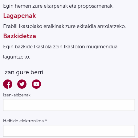
Egin hemen zure ekarpenak eta proposamenak.
Lagapenak
Erabili Ikastolako eraikinak zure ekitaldia antolatzeko.
Bazkidetza
Egin bazkide Ikastola zein Ikastolon mugimendua
laguntzeko.
Izan gure berri
Izen-abizenak
Helbide elektronikoa
*