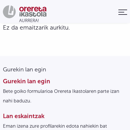
Ez da emaitzarik aurkitu.
Gurekin lan egin
Gurekin lan egin
Bete goiko formularioa Orereta Ikastolaren parte izan
nahi baduzu.
Lan eskaintzak
Eman izena zure profilarekin edota nahiekin bat