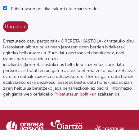
Pribatutasun politika irakurri eta onartzen dut.
Erraztutako datu pertsonalak ORERETA IKASTOLA-k tratatuko ditu,
Ikastolaren albiste buletinean jasotzen diren berrien bidalketak
egiteko helburuarekin. Zure datu pertsonalei dagokienez, nahi
izanez gero eskubidea duzu,
idazkaritza@oreretaikastola.eus helbidera zuzenduz, zure datu
pertsonalak tratatzen ari garen ala ez konfirmatzeko, baita zehatzak
ez diren datuak zuzentzea eskatzeko ere. Horrez gain, datu horiek
ezabatzeko eska dezakezu, besteak beste, datu horiek jasoak izan
ziren helburua betetzeko jada beharrezkoak ez badira. Informazio
gehigarria web orrialdeko
Pribatutasun politikan
azaltzen da.