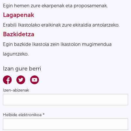
Egin hemen zure ekarpenak eta proposamenak.
Lagapenak
Erabili Ikastolako eraikinak zure ekitaldia antolatzeko.
Bazkidetza
Egin bazkide Ikastola zein Ikastolon mugimendua
laguntzeko.
Izan gure berri
Izen-abizenak
Helbide elektronikoa
*