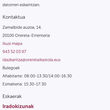
datorren eskaintzan.
Kontaktua
Zamalbide auzoa, 14.
20100 Orereta-Errenteria
Ikusi mapa
943 52 03 97
idazkaritza@oreretaikastola.eus
Bulegoak
Añabitarte: 08:00-13:30/14:00-16:30
Esmalteria: 15:30-17:30
Eskaerak
Iradokizunak