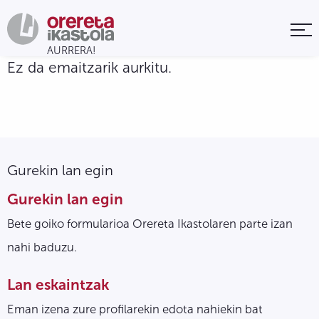
Ez da emaitzarik aurkitu.
Gurekin lan egin
Gurekin lan egin
Bete goiko formularioa Orereta Ikastolaren parte izan
nahi baduzu.
Lan eskaintzak
Eman izena zure profilarekin edota nahiekin bat