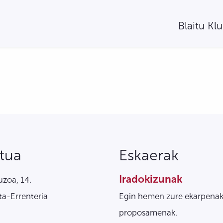
Blaitu Kl
tua
Eskaerak
Iradokizunak
zoa, 14.
a-Errenteria
Egin hemen zure ekarpenak
proposamenak.