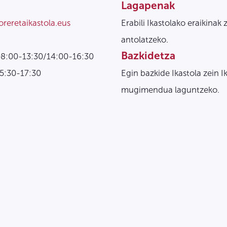
Lagapenak
oreretaikastola.eus
Erabili Ikastolako eraikinak 
antolatzeko.
Bazkidetza
08:00-13:30/14:00-16:30
15:30-17:30
Egin bazkide Ikastola zein I
mugimendua laguntzeko.