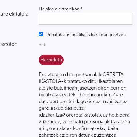
Helbide elektronikoa
*
zure ekitaldia
Pribatutasun politika irakurri eta onartzen
kastolon
dut.
Erraztutako datu pertsonalak ORERETA
IKASTOLA-k tratatuko ditu, Ikastolaren
albiste buletinean jasotzen diren berrien
bidalketak egiteko helburuarekin. Zure
datu pertsonalei dagokienez, nahi izanez
gero eskubidea duzu,
idazkaritza@oreretaikastola.eus helbidera
zuzenduz, zure datu pertsonalak tratatzen
ari garen ala ez konfirmatzeko, baita
zehatzak ez diren datuak zuzentzea