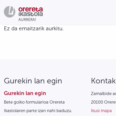
Ez da emaitzarik aurkitu.
Gurekin lan egin
Kontak
Gurekin lan egin
Zamalbide au
Bete goiko formularioa Orereta
20100 Oreret
Ikastolaren parte izan nahi baduzu.
Ikusi mapa