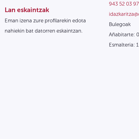
943 52 03 97
Lan eskaintzak
idazkaritza@
Eman izena zure profilarekin edota
Bulegoak
nahiekin bat datorren eskaintzan.
Añabitarte: 
Esmalteria: 