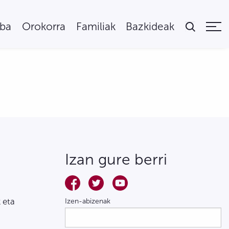
uba
Orokorra
Familiak
Bazkideak
Izan gure berri
 eta
Izen-abizenak