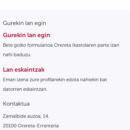
Gurekin lan egin
Gurekin lan egin
Bete goiko formularioa Orereta Ikastolaren parte izan
nahi baduzu.
Lan eskaintzak
Eman izena zure profilarekin edota nahiekin bat
datorren eskaintzan.
Kontaktua
Zamalbide auzoa, 14.
20100 Orereta-Errenteria