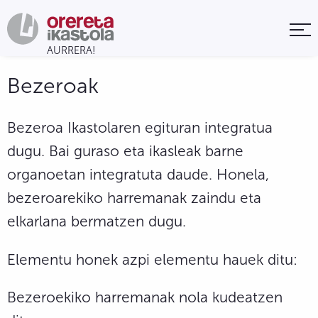
Bezeroak
Bezeroa Ikastolaren egituran integratua
dugu. Bai guraso eta ikasleak barne
organoetan integratuta daude. Honela,
bezeroarekiko harremanak zaindu eta
elkarlana bermatzen dugu.
Elementu honek azpi elementu hauek ditu:
Bezeroekiko harremanak nola kudeatzen