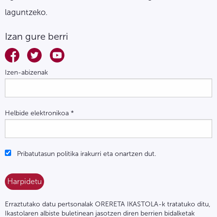
laguntzeko.
Izan gure berri
Izen-abizenak
Helbide elektronikoa
*
Pribatutasun politika irakurri eta onartzen dut.
Erraztutako datu pertsonalak ORERETA IKASTOLA-k tratatuko ditu,
Ikastolaren albiste buletinean jasotzen diren berrien bidalketak