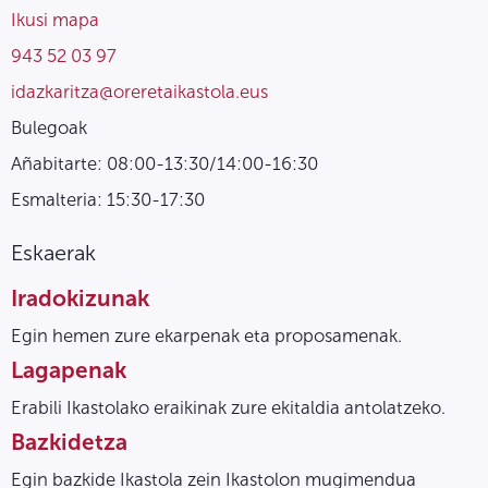
Ikusi mapa
943 52 03 97
idazkaritza@oreretaikastola.eus
Bulegoak
Añabitarte: 08:00-13:30/14:00-16:30
Esmalteria: 15:30-17:30
Eskaerak
Iradokizunak
Egin hemen zure ekarpenak eta proposamenak.
Lagapenak
Erabili Ikastolako eraikinak zure ekitaldia antolatzeko.
Bazkidetza
Egin bazkide Ikastola zein Ikastolon mugimendua