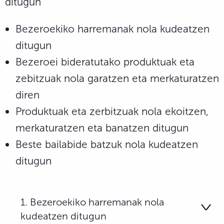
ditugun
Bezeroekiko harremanak nola kudeatzen
ditugun
Bezeroei bideratutako produktuak eta
zebitzuak nola garatzen eta merkaturatzen
diren
Produktuak eta zerbitzuak nola ekoitzen,
merkaturatzen eta banatzen ditugun
Beste bailabide batzuk nola kudeatzen
ditugun
1. Bezeroekiko harremanak nola
kudeatzen ditugun