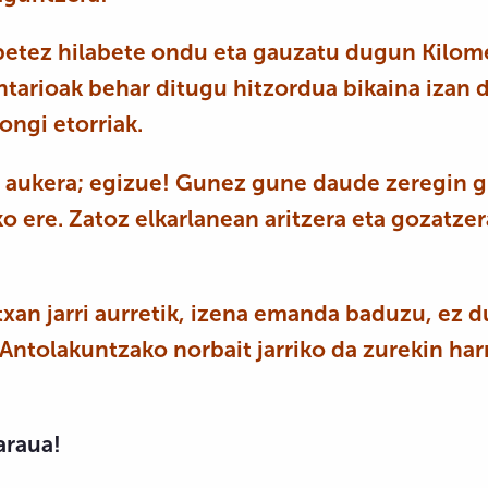
betez hilabete ondu eta gauzatu dugun Kilome
ntarioak
behar ditugu hitzordua bikaina izan 
ongi etorriak.
aukera; egizue!
Gunez gune daude zeregin gu
o ere.
Zatoz elkarlanean aritzera eta gozatzer
txan jarri aurretik, izena emanda baduzu, ez 
. Antolakuntzako norbait jarriko da zurekin h
araua!