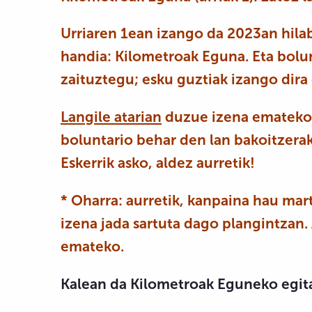
Urriaren 1ean izango da 2023an hila
handia: Kilometroak Eguna.
Eta
bolu
zaituztegu; esku guztiak izango dira 
Langile atarian
duzue izena emateko 
boluntario behar den lan bakoitzerak
Eskerrik asko, aldez aurretik!
* Oharra: aurretik, kanpaina hau mar
izena jada sartuta dago plangintzan
emateko.
Kalean da Kilometroak Eguneko egit