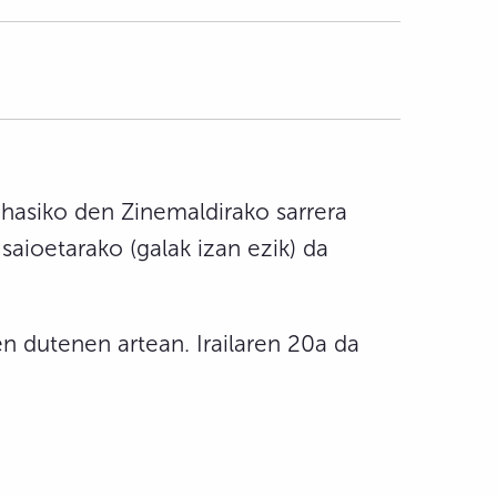
 hasiko den Zinemaldirako sarrera
saioetarako (galak izan ezik) da
n dutenen artean. Irailaren 20a da