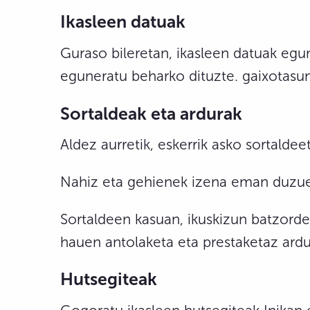
Ikasleen datuak
Guraso bileretan, ikasleen datuak egu
eguneratu beharko dituzte. gaixotasu
Sortaldeak eta ardurak
Aldez aurretik, eskerrik asko sortald
Nahiz eta gehienek izena eman duzuen
Sortaldeen kasuan, ikuskizun batzor
hauen antolaketa eta prestaketaz ardu
Hutsegiteak