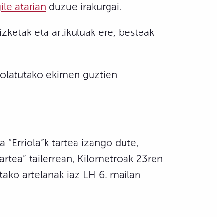
le atarian
duzue irakurgai.
zketak eta artikuluak ere, besteak
tolatutako ekimen guztien
a “Erriola”k tartea izango dute,
ioartea” tailerrean, Kilometroak 23ren
etako artelanak iaz LH 6. mailan