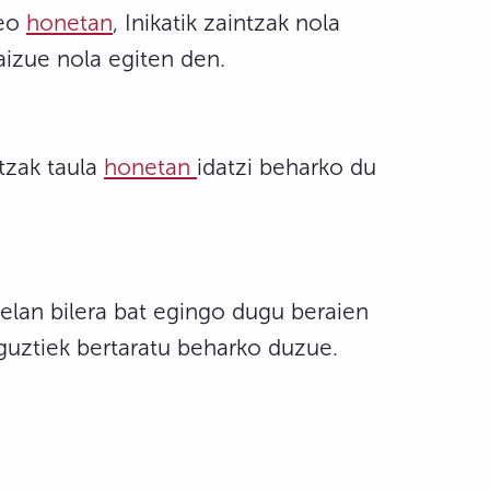
deo
honetan
, Inikatik zaintzak nola
aizue nola egiten den.
tzak taula
honetan
idatzi beharko du
 gelan bilera bat egingo dugu beraien
 guztiek bertaratu beharko duzue.