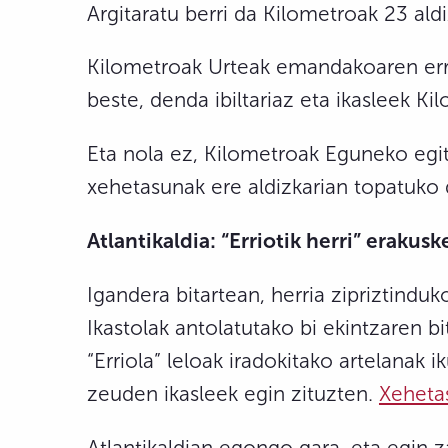
Argitaratu berri da Kilometroak 23 aldi
Kilometroak Urteak emandakoaren errep
beste, denda ibiltariaz eta ikasleek Ki
Eta nola ez, Kilometroak Eguneko egi
xehetasunak ere aldizkarian topatuko 
Atlantikaldia: “Erriotik herri” erakusk
Igandera bitartean, herria zipriztinduk
Ikastolak antolatutako bi ekintzaren bit
“Erriola” leloak iradokitako artelanak
zeuden ikasleek egin zituzten.
Xeheta
Atlantikaldian egongo gara, eta egin z