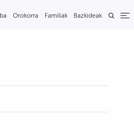
uba
Orokorra
Familiak
Bazkideak