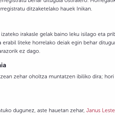
rregistratu behar ditugula ostiralero. Horregatik
erregistratu ditzaketelako hauek Inikan.
izateko irakasle gelak baino leku isilago eta pr
rabil liteke horrelako deiak egin behar ditugu
arazorik ez dago.
ia
izean zehar oholtza muntatzen ibiliko dira; hori 
atuko dugunez, aste hauetan zehar,
Janus Lester