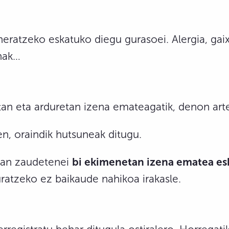
neratzeko eskatuko diegu gurasoei. Alergia, g
nak…
eetan eta arduretan izena emateagatik, denon ar
, oraindik hutsuneak ditugu.
dean zaudetenei
bi ekimenetan izena ematea es
ratzeko ez baikaude nahikoa irakasle.