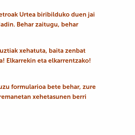
troak Urtea biribilduko duen jai
dadin
. Behar zaitugu, behar
ztiak xehatuta, baita zenbat
a! Elkarrekin eta elkarrentzako!
duzu formularioa bete behar, zure
arremanetan xehetasunen berri