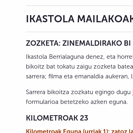
IKASTOLA MAILAKOA
ZOZKETA: ZINEMALDIRAKO BI
Ikastola Berrialaguna denez, eta horr
bikoitz bat tokatu zaigu zozketa batea
sarrera; filma eta emanaldia aukeran, 
Sarrera bikoitza zozkatu egingo dugu
formularioa betetzeko azken eguna.
KILOMETROAK 23
Kilometroak Eguna (urriak 1): zatoz 