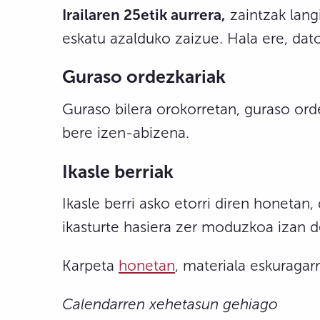
Irailaren 25etik aurrera,
zaintzak langi
eskatu azalduko zaizue. Hala ere, dato
Guraso ordezkariak
Guraso bilera orokorretan, guraso ord
bere izen-abizena.
Ikasle berriak
Ikasle berri asko etorri diren honetan
ikasturte hasiera zer moduzkoa izan de
Karpeta
honetan
, materiala eskuragar
Calendarren xehetasun gehiago