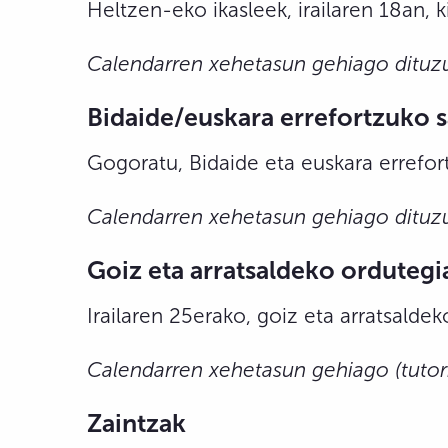
Heltzen-eko ikasleek, irailaren 18an, 
Calendarren xehetasun gehiago dituz
Bidaide/euskara errefortzuko 
Gogoratu, Bidaide eta euskara errefo
Calendarren xehetasun gehiago dituzu
Goiz eta arratsaldeko ordutegi
Irailaren 25erako, goiz eta arratsalde
Calendarren xehetasun gehiago (tutori
Zaintzak