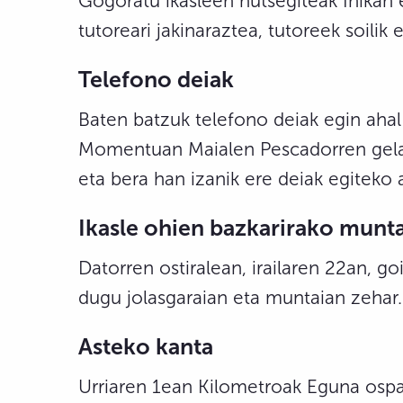
Gogoratu ikasleen hutsegiteak Inikan e
tutoreari jakinaraztea, tutoreek soilik 
Telefono deiak
Baten batzuk telefono deiak egin ahal 
Momentuan Maialen Pescadorren gela e
eta bera han izanik ere deiak egiteko 
Ikasle ohien bazkarirako munta
Datorren ostiralean, irailaren 22an, go
dugu jolasgaraian eta muntaian zehar.
Asteko kanta
Urriaren 1ean Kilometroak Eguna osp