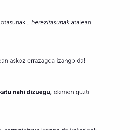
aixotasunak…
berezitasunak
atalean
tean askoz errazagoa izango da!
katu nahi dizuegu,
ekimen guzti