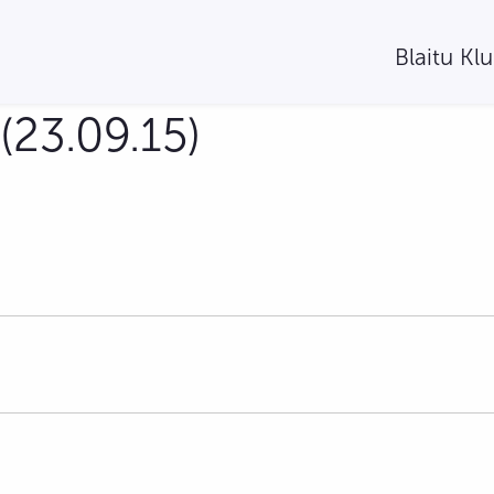
Blaitu Kl
(23.09.15)