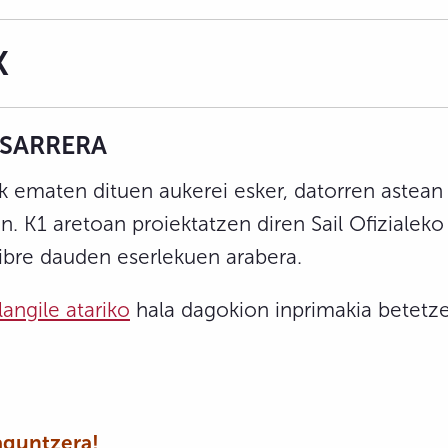
K
 SARRERA
ek ematen dituen aukerei esker, datorren astean
n. K1 aretoan proiektatzen diren Sail Ofizialeko 
libre dauden eserlekuen arabera.
langile atariko
hala dagokion inprimakia betetze
laguntzera!