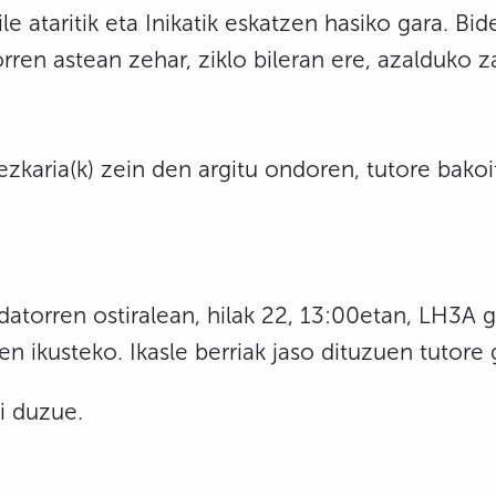
le ataritik eta Inikatik eskatzen hasiko gara. Bi
rren astean zehar, ziklo bileran ere, azalduko z
ezkaria(k) zein den argitu ondoren, tutore bakoi
, datorren ostiralean, hilak 22, 13:00etan, LH3A
n ikusteko. Ikasle berriak jaso dituzuen tutore
ri duzue.