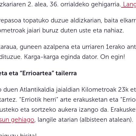
zkariaren 2. alea, 36. orrialdeko gehigarria.
Langi
asoa topatuko duzue aldizkarian, baita elkarri
lometroak jaiari buruz duten uste eta nahiaz.
taraua, guneen azalpena eta urriaren 1erako an
dituzue. Karga-karga eginda dator. On egin!
eta eta “Errioartea” tailerra
o duen Atlantikaldia jaialdian Kilometroak 23k et
artez. “Erriotik herri” arte erakusketan eta “Err
 ikusteko eta sortzeko aukera izango da. Erakusk
sun gehiago
, langile atarian (albisteen atalean).
aiguzu bisita!