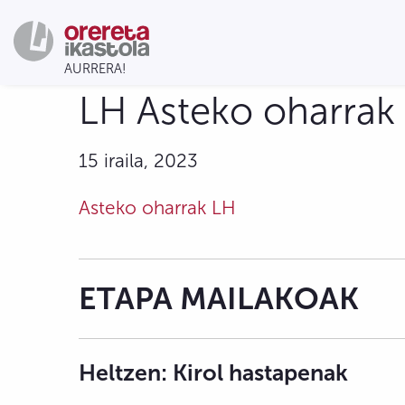
LH Asteko oharrak 
15 iraila, 2023
Asteko oharrak LH
ETAPA MAILAKOAK
Heltzen: Kirol hastapenak