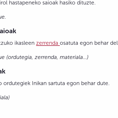
kirol hastapeneko saioak hasiko dituzte.
ue.
saioak
rtzuko ikasleen
zerrenda
osatuta egon behar dela
e (ordutegia, zerrenda, materiala…)
ak
ko ordutegiek Inikan sartuta egon behar dute.
ala)