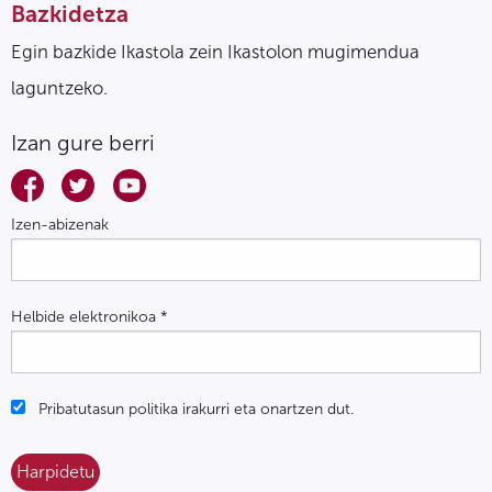
Bazkidetza
Egin bazkide Ikastola zein Ikastolon mugimendua
laguntzeko.
Izan gure berri
Izen-abizenak
Helbide elektronikoa
*
Pribatutasun politika irakurri eta onartzen dut.