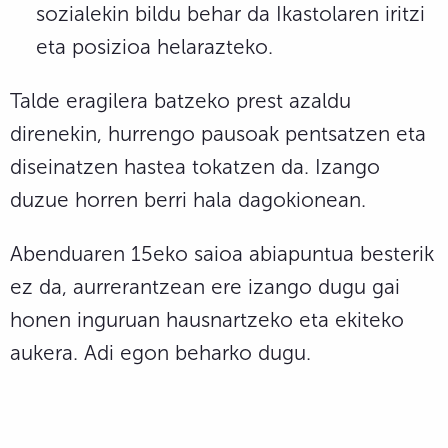
sozialekin bildu behar da Ikastolaren iritzi
eta posizioa helarazteko.
Talde eragilera batzeko prest azaldu
direnekin, hurrengo pausoak pentsatzen eta
diseinatzen hastea tokatzen da. Izango
duzue horren berri hala dagokionean.
Abenduaren 15eko saioa abiapuntua besterik
ez da, aurrerantzean ere izango dugu gai
honen inguruan hausnartzeko eta ekiteko
aukera. Adi egon beharko dugu.