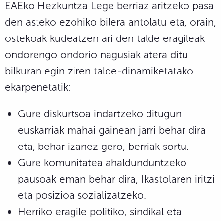
EAEko Hezkuntza Lege berriaz aritzeko pasa
den asteko ezohiko bilera antolatu eta, orain,
ostekoak kudeatzen ari den talde eragileak
ondorengo ondorio nagusiak atera ditu
bilkuran egin ziren talde-dinamiketatako
ekarpenetatik:
Gure diskurtsoa indartzeko ditugun
euskarriak mahai gainean jarri behar dira
eta, behar izanez gero, berriak sortu.
Gure komunitatea ahaldunduntzeko
pausoak eman behar dira, Ikastolaren iritzi
eta posizioa sozializatzeko.
Herriko eragile politiko, sindikal eta