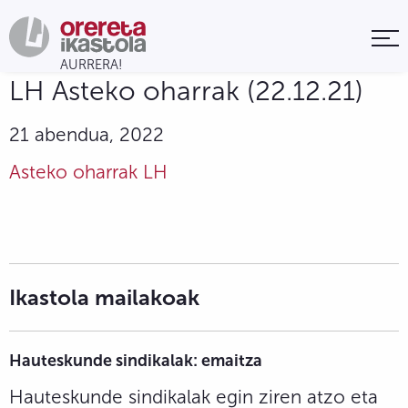
LH Asteko oharrak (22.12.21)
21 abendua, 2022
Asteko oharrak LH
Ikastola mailakoak
Hauteskunde sindikalak: emaitza
Hauteskunde sindikalak egin ziren atzo eta