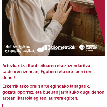
Artezkaritza Kontseiluaren eta zuzendaritza-
taldearen izenean, Eguberri eta urte berri on
denei!
Eskerrik asko orain arte egindako lanagatik,
gozatu oporrez, eta bueltan jarraituko dugu denon
artean Ikastola egiten, aurrera egiten.