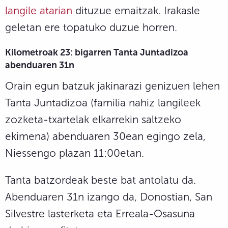
langile atarian
dituzue emaitzak. Irakasle
geletan ere topatuko duzue horren.
Kilometroak 23: bigarren Tanta Juntadizoa
abenduaren 31n
Orain egun batzuk jakinarazi genizuen lehen
Tanta Juntadizoa (familia nahiz langileek
zozketa-txartelak elkarrekin saltzeko
ekimena) abenduaren 30ean egingo zela,
Niessengo plazan 11:00etan.
Tanta batzordeak beste bat antolatu da.
Abenduaren 31n izango da, Donostian, San
Silvestre lasterketa eta Erreala-Osasuna