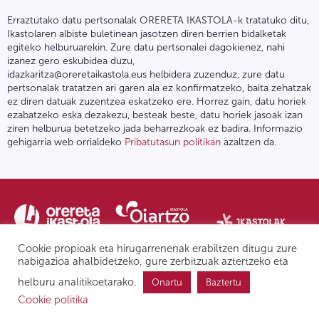
Erraztutako datu pertsonalak ORERETA IKASTOLA-k tratatuko ditu,
Ikastolaren albiste buletinean jasotzen diren berrien bidalketak
egiteko helburuarekin. Zure datu pertsonalei dagokienez, nahi
izanez gero eskubidea duzu,
idazkaritza@oreretaikastola.eus helbidera zuzenduz, zure datu
pertsonalak tratatzen ari garen ala ez konfirmatzeko, baita zehatzak
ez diren datuak zuzentzea eskatzeko ere. Horrez gain, datu horiek
ezabatzeko eska dezakezu, besteak beste, datu horiek jasoak izan
ziren helburua betetzeko jada beharrezkoak ez badira. Informazio
gehigarria web orrialdeko
Pribatutasun politikan
azaltzen da.
Cookie propioak eta hirugarrenenak erabiltzen ditugu zure
nabigazioa ahalbidetzeko, gure zerbitzuak aztertzeko eta
helburu analitikoetarako.
Onartu
Baztertu
Pribatutasun politika | Lege oharra
Postontzi etikoa
IPD
Cookie politika