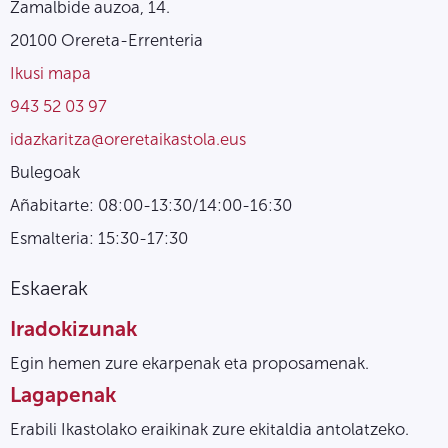
Zamalbide auzoa, 14.
20100 Orereta-Errenteria
Ikusi mapa
943 52 03 97
idazkaritza@oreretaikastola.eus
Bulegoak
Añabitarte: 08:00-13:30/14:00-16:30
Esmalteria: 15:30-17:30
Eskaerak
Iradokizunak
Egin hemen zure ekarpenak eta proposamenak.
Lagapenak
Erabili Ikastolako eraikinak zure ekitaldia antolatzeko.