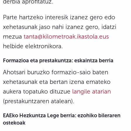
derbia aprofitatuz.
Parte hartzeko interesik izanez gero edo
xehetasunak jaso nahi izanez gero, idatzi
mezua
tanta@kilometroak.ikastola.eus
helbide elektronikora.
Formazioa eta prestakuntza: eskaintza berria
Ahotsari buruzko formazio-saio baten
xehetasunak eta bertan izena emateko
aukera topatuko dituzue
langile atarian
(prestakuntzaren atalean).
EAEko Hezkuntza Lege berria: ezohiko bileraren
ostekoak