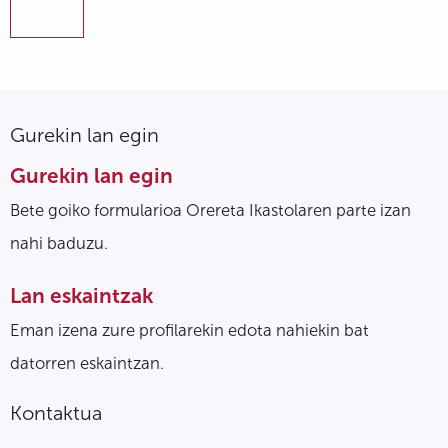
Gurekin lan egin
Gurekin lan egin
Bete goiko formularioa Orereta Ikastolaren parte izan
nahi baduzu.
Lan eskaintzak
Eman izena zure profilarekin edota nahiekin bat
datorren eskaintzan.
Kontaktua