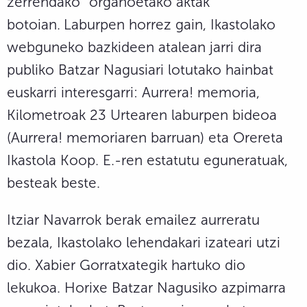
zerrendako “organoetako aktak”
botoian.
Laburpen horrez gain, Ikastolako
webguneko bazkideen atalean jarri dira
publiko Batzar Nagusiari lotutako hainbat
euskarri interesgarri: Aurrera! memoria,
Kilometroak 23 Urtearen laburpen bideoa
(Aurrera! memoriaren barruan) eta Orereta
Ikastola Koop. E.-ren estatutu eguneratuak,
besteak beste.
Itziar Navarrok berak emailez aurreratu
bezala, Ikastolako lehendakari izateari utzi
dio. Xabier Gorratxategik hartuko dio
lekukoa. Horixe Batzar Nagusiko azpimarra