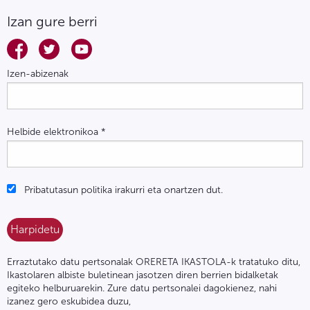
Izan gure berri
Izen-abizenak
Helbide elektronikoa
*
Pribatutasun politika irakurri eta onartzen dut.
Erraztutako datu pertsonalak ORERETA IKASTOLA-k tratatuko ditu,
Ikastolaren albiste buletinean jasotzen diren berrien bidalketak
egiteko helburuarekin. Zure datu pertsonalei dagokienez, nahi
izanez gero eskubidea duzu,