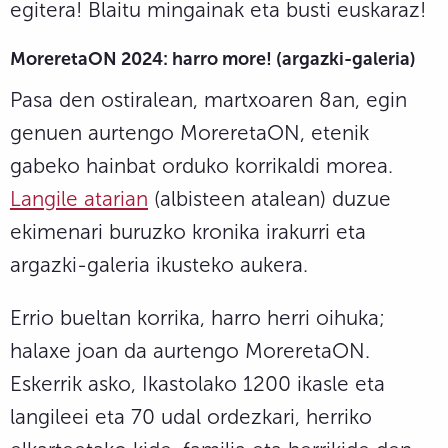
egitera! Blaitu mingainak eta busti euskaraz!
MoreretaON 2024: harro more! (argazki-galeria)
Pasa den ostiralean, martxoaren 8an, egin
genuen aurtengo MoreretaON, etenik
gabeko hainbat orduko korrikaldi morea.
Langile
atarian
(albisteen atalean) duzue
ekimenari buruzko kronika irakurri eta
argazki-galeria ikusteko aukera.
Errio bueltan korrika, harro herri oihuka;
halaxe joan da aurtengo MoreretaON.
Eskerrik asko, Ikastolako 1200 ikasle eta
langileei eta 70 udal ordezkari, herriko