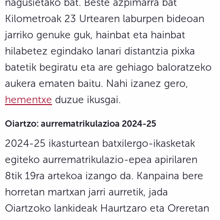
nagusietako bat. Beste azpimarra bat
Kilometroak 23 Urtearen laburpen bideoan
jarriko genuke guk, hainbat eta hainbat
hilabetez egindako lanari distantzia pixka
batetik begiratu eta are gehiago baloratzeko
aukera ematen baitu. Nahi izanez gero,
hementxe
duzue ikusgai.
Oiartzo: aurrematrikulazioa 2024-25
2024-25 ikasturtean batxilergo-ikasketak
egiteko aurrematrikulazio-epea apirilaren
8tik 19ra artekoa izango da. Kanpaina bere
horretan martxan jarri aurretik, jada
Oiartzoko lankideak Haurtzaro eta Oreretan