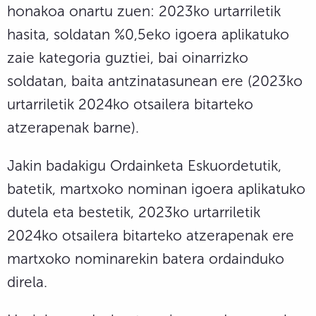
honakoa onartu zuen: 2023ko urtarriletik
hasita, soldatan %0,5eko igoera aplikatuko
zaie kategoria guztiei, bai oinarrizko
soldatan, baita antzinatasunean ere (2023ko
urtarriletik 2024ko otsailera bitarteko
atzerapenak barne).
Jakin badakigu Ordainketa Eskuordetutik,
batetik, martxoko nominan igoera aplikatuko
dutela eta bestetik, 2023ko urtarriletik
2024ko otsailera bitarteko atzerapenak ere
martxoko nominarekin batera ordainduko
direla.