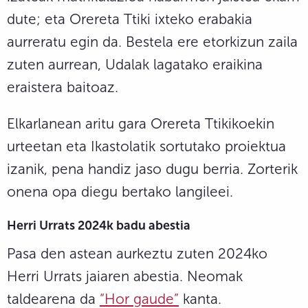
dute; eta Orereta Ttiki ixteko erabakia
aurreratu egin da. Bestela ere etorkizun zaila
zuten aurrean, Udalak lagatako eraikina
eraistera baitoaz.
Elkarlanean aritu gara Orereta Ttikikoekin
urteetan eta Ikastolatik sortutako proiektua
izanik, pena handiz jaso dugu berria. Zorterik
onena opa diegu bertako langileei.
Herri Urrats 2024k badu abestia
Pasa den astean aurkeztu zuten 2024ko
Herri Urrats jaiaren abestia. Neomak
taldearena da
“Hor gaude”
kanta.