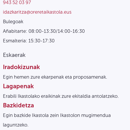
943 52 03 97
idazkaritza@oreretaikastola.eus
Bulegoak
Añabitarte: 08:00-13:30/14:00-16:30
Esmalteria: 15:30-17:30
Eskaerak
Iradokizunak
Egin hemen zure ekarpenak eta proposamenak.
Lagapenak
Erabili Ikastolako eraikinak zure ekitaldia antolatzeko.
Bazkidetza
Egin bazkide Ikastola zein Ikastolon mugimendua
laguntzeko.