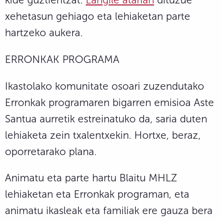
xehetasun gehiago eta lehiaketan parte
hartzeko aukera.
ERRONKAK PROGRAMA
Ikastolako komunitate osoari zuzendutako
Erronkak programaren bigarren emisioa Aste
Santua aurretik estreinatuko da, saria duten
lehiaketa zein txalentxekin. Hortxe, beraz,
oporretarako plana.
Animatu eta parte hartu Blaitu MHLZ
lehiaketan eta Erronkak programan, eta
animatu ikasleak eta familiak ere gauza bera