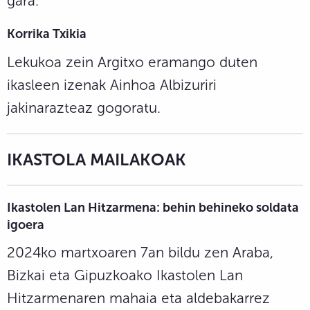
gara.
Korrika Txikia
Lekukoa zein Argitxo eramango duten
ikasleen izenak Ainhoa Albizuriri
jakinarazteaz gogoratu.
IKASTOLA MAILAKOAK
Ikastolen Lan Hitzarmena: behin behineko soldata
igoera
2024ko martxoaren 7an bildu zen Araba,
Bizkai eta Gipuzkoako Ikastolen Lan
Hitzarmenaren mahaia eta aldebakarrez