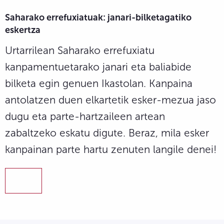
Saharako errefuxiatuak: janari-bilketagatiko
eskertza
Urtarrilean Saharako errefuxiatu
kanpamentuetarako janari eta baliabide
bilketa egin genuen Ikastolan. Kanpaina
antolatzen duen elkartetik esker-mezua jaso
dugu eta parte-hartzaileen artean
zabaltzeko eskatu digute. Beraz, mila esker
kanpainan parte hartu zenuten langile denei!