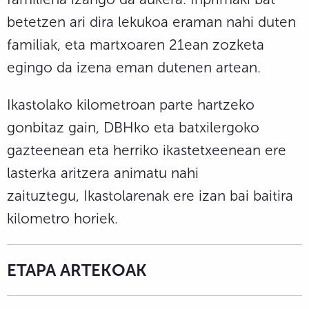
betetzen ari dira lekukoa eraman nahi duten
familiak, eta martxoaren 21ean zozketa
egingo da izena eman dutenen artean.
Ikastolako kilometroan parte hartzeko
gonbitaz gain, DBHko eta batxilergoko
gazteenean eta herriko ikastetxeenean ere
lasterka aritzera animatu nahi
zaituztegu, Ikastolarenak ere izan bai baitira
kilometro horiek.
ETAPA ARTEKOAK