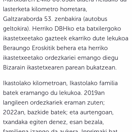
lasterketa kilometro horretara,
Galtzaraborda 53. zenbakira (autobus
geltokira). Herriko DBHko eta batxilergoko
ikastetxeetako gazteek ekarriko dute lekukoa
Beraungo Eroskitik behera eta herriko
ikastetxeetako ordezkariei emango diegu
Bizarain ikastetxearen parean bukatzean.
Ikastolako kilometroan, Ikastolako familia
batek eramango du lekukoa. 2019an
langileen ordezkariek eraman zuten;
2022an, bazkide batek; eta aurtengoan,
txandaka egiten denez, esan bezala,
familiena izango da aukera. Inprimaki bat