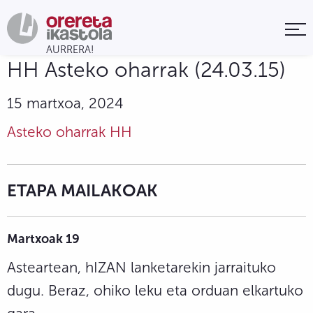
HH Asteko oharrak (24.03.15)
15 martxoa, 2024
Asteko oharrak HH
ETAPA MAILAKOAK
Martxoak 19
Asteartean, hIZAN lanketarekin jarraituko
dugu. Beraz, ohiko leku eta orduan elkartuko