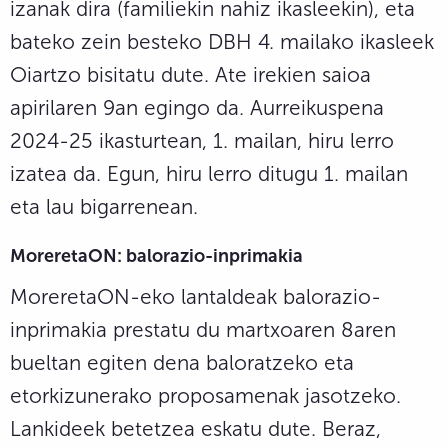
izanak dira (familiekin nahiz ikasleekin), eta
bateko zein besteko DBH 4. mailako ikasleek
Oiartzo bisitatu dute. Ate irekien saioa
apirilaren 9an egingo da. Aurreikuspena
2024-25 ikasturtean, 1. mailan, hiru lerro
izatea da. Egun, hiru lerro ditugu 1. mailan
eta lau bigarrenean.
MoreretaON: balorazio-inprimakia
MoreretaON-eko lantaldeak balorazio-
inprimakia prestatu du martxoaren 8aren
bueltan egiten dena baloratzeko eta
etorkizunerako proposamenak jasotzeko.
Lankideek betetzea eskatu dute. Beraz,