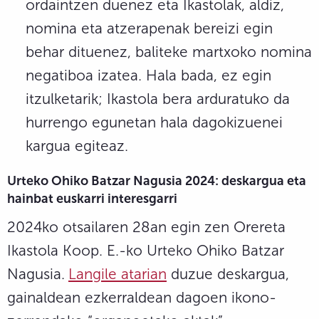
ordaintzen duenez eta Ikastolak, aldiz,
nomina eta atzerapenak bereizi egin
behar dituenez, baliteke martxoko nomina
negatiboa izatea. Hala bada, ez egin
itzulketarik; Ikastola bera arduratuko da
hurrengo egunetan hala dagokizuenei
kargua egiteaz.
Urteko Ohiko Batzar Nagusia 2024: deskargua eta
hainbat euskarri interesgarri
2024ko otsailaren 28an egin zen Orereta
Ikastola Koop. E.-ko Urteko Ohiko Batzar
Nagusia.
Langile atarian
duzue deskargua,
gainaldean ezkerraldean dagoen ikono-