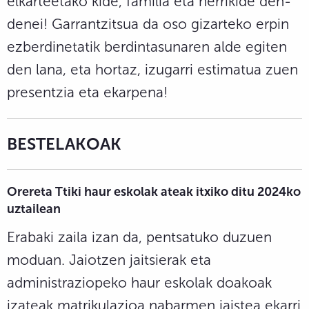
elkarteetako kide, familia eta herrikide den-
denei! Garrantzitsua da oso gizarteko erpin
ezberdinetatik berdintasunaren alde egiten
den lana, eta hortaz, izugarri estimatua zuen
presentzia eta ekarpena!
BESTELAKOAK
Orereta Ttiki haur eskolak ateak itxiko ditu 2024ko
uztailean
Erabaki zaila izan da, pentsatuko duzuen
moduan. Jaiotzen jaitsierak eta
administraziopeko haur eskolak doakoak
izateak matrikulazioa nabarmen jaistea ekarri