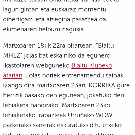
lagun giroan eta euskaraz momentu
dibertigarri eta atsegina pasatzea da
ekimenaren helburu nagusia.
Martxoaren 18tik 22ra bitartean, “Blaitu
MHLZ” jolas bat eskainiko da egunero
Ikastolaren webguneko
Blaitu Klubeko
atarian
. Jolas horiek entrenamendu saioak
izango dira martxoaren 23an, KORRIKA gure
herritik pasako den egunean, jokatuko den
lehiaketa handirako. Martxoaren 23ko
lehiaketako irabazleak Urruñako WOW
parkerako sarrerak eskuratuko ditu etxeko
kide guztientzat.
Langile atarian
dituzue