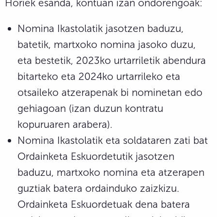
Horiek esanda, kontuan izan ondorengoak:
Nomina Ikastolatik jasotzen baduzu,
batetik, martxoko nomina jasoko duzu,
eta bestetik, 2023ko urtarriletik abendura
bitarteko eta 2024ko urtarrileko eta
otsaileko atzerapenak bi nominetan edo
gehiagoan (izan duzun kontratu
kopuruaren arabera).
Nomina Ikastolatik eta soldataren zati bat
Ordainketa Eskuordetutik jasotzen
baduzu, martxoko nomina eta atzerapen
guztiak batera ordainduko zaizkizu.
Ordainketa Eskuordetuak dena batera