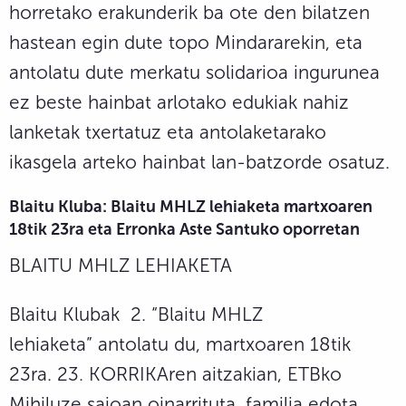
horretako erakunderik ba ote den bilatzen
hastean egin dute topo Mindararekin, eta
antolatu dute merkatu solidarioa ingurunea
ez beste hainbat arlotako edukiak nahiz
lanketak txertatuz eta antolaketarako
ikasgela arteko hainbat lan-batzorde osatuz.
Blaitu Kluba: Blaitu MHLZ lehiaketa martxoaren
18tik 23ra eta Erronka Aste Santuko oporretan
BLAITU MHLZ LEHIAKETA
Blaitu Klubak 2. “Blaitu MHLZ
lehiaketa” antolatu du, martxoaren 18tik
23ra. 23. KORRIKAren aitzakian, ETBko
Mihiluze saioan oinarrituta, familia edota