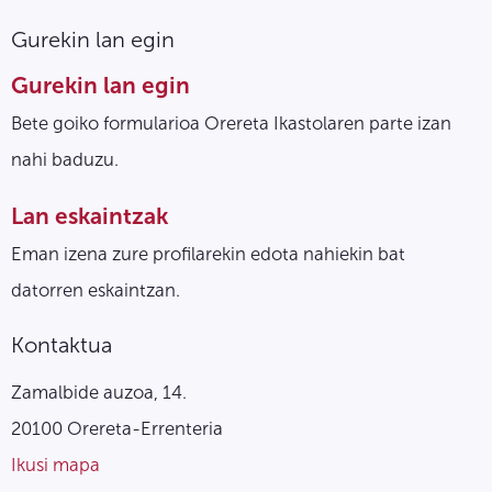
Gurekin lan egin
Gurekin lan egin
Bete goiko formularioa Orereta Ikastolaren parte izan
nahi baduzu.
Lan eskaintzak
Eman izena zure profilarekin edota nahiekin bat
datorren eskaintzan.
Kontaktua
Zamalbide auzoa, 14.
20100 Orereta-Errenteria
Ikusi mapa