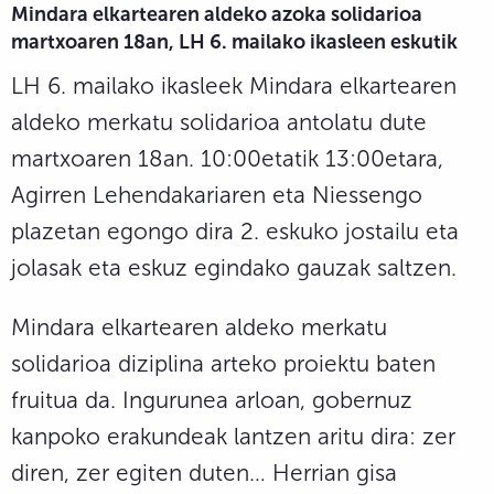
Mindara elkartearen aldeko azoka solidarioa
martxoaren 18an, LH 6. mailako ikasleen eskutik
LH 6. mailako ikasleek Mindara elkartearen
aldeko merkatu solidarioa antolatu dute
martxoaren 18an. 10:00etatik 13:00etara,
Agirren Lehendakariaren eta Niessengo
plazetan egongo dira 2. eskuko jostailu eta
jolasak eta eskuz egindako gauzak saltzen.
Mindara elkartearen aldeko merkatu
solidarioa diziplina arteko proiektu baten
fruitua da. Ingurunea arloan, gobernuz
kanpoko erakundeak lantzen aritu dira: zer
diren, zer egiten duten… Herrian gisa