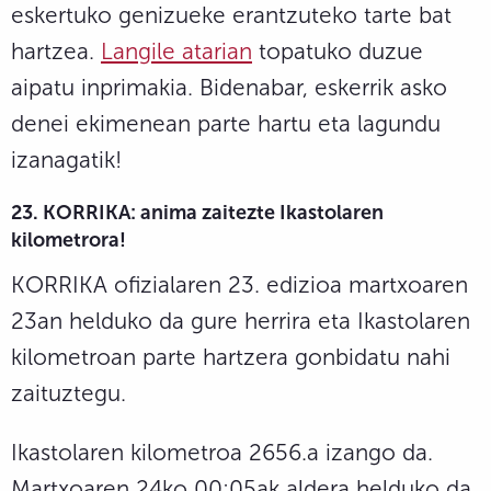
eskertuko genizueke erantzuteko tarte bat
hartzea.
Langile atarian
topatuko duzue
aipatu inprimakia. Bidenabar, eskerrik asko
denei ekimenean parte hartu eta lagundu
izanagatik!
23. KORRIKA: anima zaitezte Ikastolaren
kilometrora!
KORRIKA ofizialaren 23. edizioa martxoaren
23an helduko da gure herrira eta Ikastolaren
kilometroan parte hartzera gonbidatu nahi
zaituztegu.
Ikastolaren kilometroa 2656.a izango da.
Martxoaren 24ko 00:05ak aldera helduko da