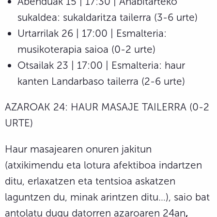
Abenduak 15 | 17:30 | Añabitarteko
sukaldea: sukaldaritza tailerra (3-6 urte)
Urtarrilak 26 | 17:00 | Esmalteria:
musikoterapia saioa (0-2 urte)
Otsailak 23 | 17:00 | Esmalteria: haur
kanten Landarbaso tailerra (2-6 urte)
AZAROAK 24: HAUR MASAJE TAILERRA (0-2
URTE)
Haur masajearen onuren jakitun
(atxikimendu eta lotura afektiboa indartzen
ditu, erlaxatzen eta tentsioa askatzen
laguntzen du, minak arintzen ditu…), saio bat
antolatu dugu datorren azaroaren 24an
,