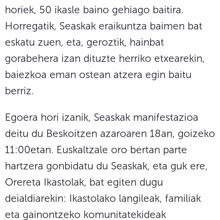
horiek, 50 ikasle baino gehiago baitira.
Horregatik, Seaskak eraikuntza baimen bat
eskatu zuen, eta, geroztik, hainbat
gorabehera izan dituzte herriko etxearekin,
baiezkoa eman ostean atzera egin baitu
berriz.
Egoera hori izanik, Seaskak manifestazioa
deitu du Beskoitzen azaroaren 18an, goizeko
11:00etan. Euskaltzale oro bertan parte
hartzera gonbidatu du Seaskak, eta guk ere,
Orereta Ikastolak, bat egiten dugu
deialdiarekin: Ikastolako langileak, familiak
eta gainontzeko komunitatekideak