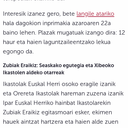
Interesik izanez gero, bete
langile atariko
hala dagokion inprimakia azaroaren 22a
baino lehen. Plazak mugatuak izango dira: 12
haur eta haien laguntzaileentzako lekua
egongo da.
Zubiak Eraikiz: Seaskako egutegia eta Xibeoko
Ikastolen aldeko otarreak
Ikastolak Euskal Herri osoko eragile izanik
eta Orereta Ikastolak hareman zuzena izanik
Ipar Euskal Herriko hainbat Ikastolarekin
Zubiak Eraikiz egitasmoari esker, ekimen
hauek aintzat hartzera eta haien alde zuen