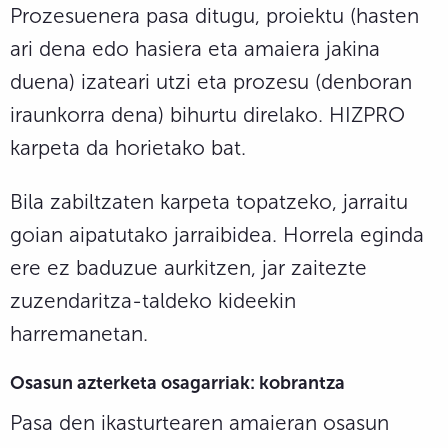
Prozesuenera pasa ditugu, proiektu (hasten
ari dena edo hasiera eta amaiera jakina
duena) izateari utzi eta prozesu (denboran
iraunkorra dena) bihurtu direlako. HIZPRO
karpeta da horietako bat.
Bila zabiltzaten karpeta topatzeko, jarraitu
goian aipatutako jarraibidea. Horrela eginda
ere ez baduzue aurkitzen, jar zaitezte
zuzendaritza-taldeko kideekin
harremanetan.
Osasun azterketa osagarriak: kobrantza
Pasa den ikasturtearen amaieran osasun