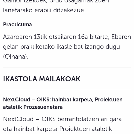
Gainontzekoek, ordu osagarriak zuen
lanetarako erabili ditzakezue.
Practicuma
Azaroaren 13tik otsailaren 16a bitarte, Ebaren
gelan praktiketako ikasle bat izango dugu
(Oihana).
IKASTOLA MAILAKOAK
NextCloud – OIKS: hainbat karpeta, Proiektuen
ataletik Prozesuenetara
NextCloud – OIKS berrantolatzen ari gara
eta hainbat karpeta Proiektuen ataletik