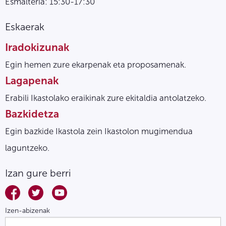
Esmalteria: 15:30-17:30
Eskaerak
Iradokizunak
Egin hemen zure ekarpenak eta proposamenak.
Lagapenak
Erabili Ikastolako eraikinak zure ekitaldia antolatzeko.
Bazkidetza
Egin bazkide Ikastola zein Ikastolon mugimendua
laguntzeko.
Izan gure berri
Izen-abizenak