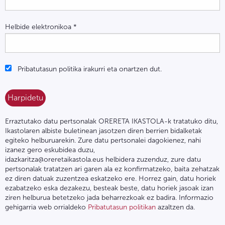
Helbide elektronikoa
*
Pribatutasun politika irakurri eta onartzen dut.
Erraztutako datu pertsonalak ORERETA IKASTOLA-k tratatuko ditu,
Ikastolaren albiste buletinean jasotzen diren berrien bidalketak
egiteko helburuarekin. Zure datu pertsonalei dagokienez, nahi
izanez gero eskubidea duzu,
idazkaritza@oreretaikastola.eus helbidera zuzenduz, zure datu
pertsonalak tratatzen ari garen ala ez konfirmatzeko, baita zehatzak
ez diren datuak zuzentzea eskatzeko ere. Horrez gain, datu horiek
ezabatzeko eska dezakezu, besteak beste, datu horiek jasoak izan
ziren helburua betetzeko jada beharrezkoak ez badira. Informazio
gehigarria web orrialdeko
Pribatutasun politikan
azaltzen da.