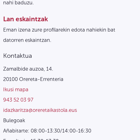
nahi baduzu.
Lan eskaintzak
Eman izena zure profilarekin edota nahiekin bat
datorren eskaintzan.
Kontaktua
Zamalbide auzoa, 14.
20100 Orereta-Errenteria
Ikusi mapa
943 52 03 97
idazkaritza@oreretaikastola.eus
Bulegoak
Añabitarte: 08:00-13:30/14:00-16:30