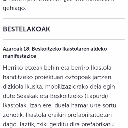
gehiago.
BESTELAKOAK
Azaroak 18: Beskoitzeko Ikastolaren aldeko
manifestazioa
Herriko etxeak behin eta berriro Ikastola
handitzeko proiektuari oztopoak jartzen
dizkiola ikusita, mobilizaziorako deia egin
dute Seaskak eta Beskoitzeko (Lapurdi)
Ikastolak. Izan ere, duela hamar urte sortu
zenetik, Ikastola eraikin prefabrikatuetan
dago. Iaztik, txiki gelditu dira prefabrikatu