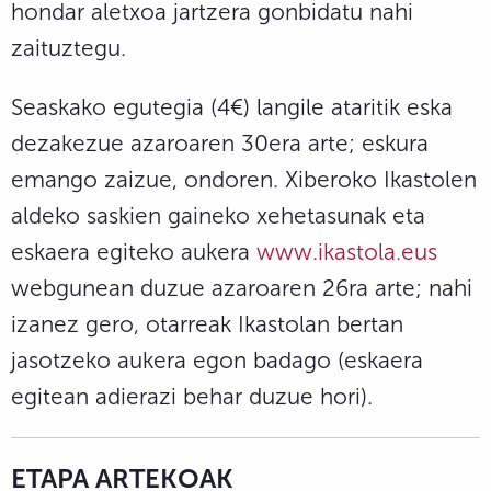
hondar aletxoa jartzera gonbidatu nahi
zaituztegu.
Seaskako egutegia (4€) langile ataritik eska
dezakezue azaroaren 30era arte; eskura
emango zaizue, ondoren. Xiberoko Ikastolen
aldeko saskien gaineko xehetasunak eta
eskaera egiteko aukera
www.ikastola.eus
webgunean duzue azaroaren 26ra arte; nahi
izanez gero, otarreak Ikastolan bertan
jasotzeko aukera egon badago (eskaera
egitean adierazi behar duzue hori).
ETAPA ARTEKOAK