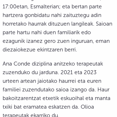
17:00etan, Esmalterian; eta bertan parte
hartzera gonbidatu nahi zaituztegu adin
horretako haurrak dituzuen langileak. Saioan
parte hartu nahi duen familiarik edo
ezagunik izanez gero zuen inguruan, eman
diezaiokezue ekintzaren berri.
Ana Conde diziplina anitzeko terapeutak
zuzenduko du jarduna. 2021 eta 2023
urteen artean jaiotako haurrei eta euren
familiei zuzendutako saioa izango da. Haur
bakoitzarentzat etxetik eskuoihal eta manta
txiki bat eramatea eskatzen da. Olioa
terapeutak ekarriko du.