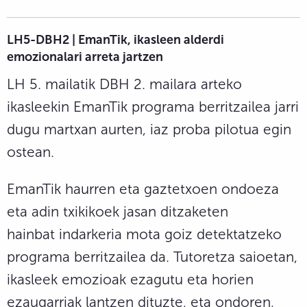
LH5-DBH2 | EmanTik, ikasleen alderdi
emozionalari arreta jartzen
LH 5. mailatik DBH 2. mailara arteko
ikasleekin EmanTik programa berritzailea jarri
dugu martxan aurten, iaz proba pilotua egin
ostean.
EmanTik haurren eta gaztetxoen ondoeza
eta adin txikikoek jasan ditzaketen
hainbat indarkeria mota goiz detektatzeko
programa berritzailea da. Tutoretza saioetan,
ikasleek emozioak ezagutu eta horien
ezaugarriak lantzen dituzte, eta ondoren,