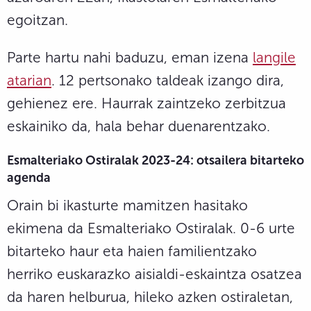
egoitzan.
Parte hartu nahi baduzu, eman izena
langile
atarian
. 12 pertsonako taldeak izango dira,
gehienez ere. Haurrak zaintzeko zerbitzua
eskainiko da, hala behar duenarentzako.
Esmalteriako Ostiralak 2023-24: otsailera bitarteko
agenda
Orain bi ikasturte mamitzen hasitako
ekimena da Esmalteriako Ostiralak. 0-6 urte
bitarteko haur eta haien familientzako
herriko euskarazko aisialdi-eskaintza osatzea
da haren helburua, hileko azken ostiraletan,