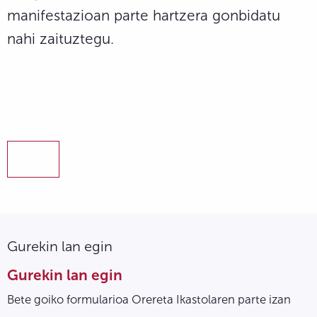
manifestazioan parte hartzera gonbidatu
nahi zaituztegu.
Gurekin lan egin
Gurekin lan egin
Bete goiko formularioa Orereta Ikastolaren parte izan