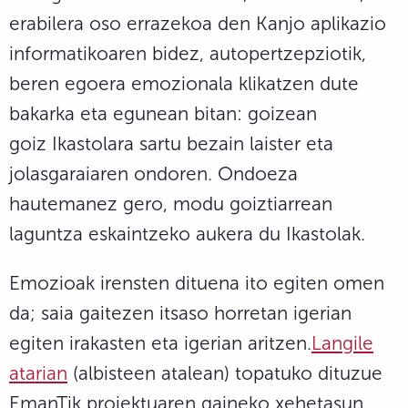
erabilera oso errazekoa den Kanjo aplikazio
informatikoaren bidez, autopertzepziotik,
beren egoera emozionala klikatzen dute
bakarka eta egunean bitan: goizean
goiz Ikastolara sartu bezain laister eta
jolasgaraiaren ondoren. Ondoeza
hautemanez gero, modu goiztiarrean
laguntza eskaintzeko aukera du Ikastolak.
Emozioak irensten dituena ito egiten omen
da; saia gaitezen itsaso horretan igerian
egiten irakasten eta igerian aritzen.
Langile
atarian
(albisteen atalean) topatuko dituzue
EmanTik proiektuaren gaineko xehetasun