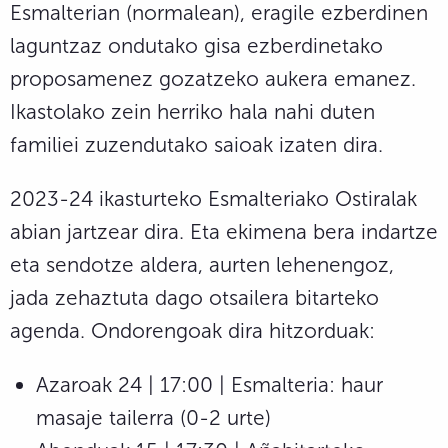
Esmalterian (normalean), eragile ezberdinen
laguntzaz ondutako gisa ezberdinetako
proposamenez gozatzeko aukera emanez.
Ikastolako zein herriko hala nahi duten
familiei zuzendutako saioak izaten dira.
2023-24 ikasturteko Esmalteriako Ostiralak
abian jartzear dira. Eta ekimena bera indartze
eta sendotze aldera, aurten lehenengoz,
jada zehaztuta dago otsailera bitarteko
agenda. Ondorengoak dira hitzorduak:
Azaroak 24 | 17:00 | Esmalteria: haur
masaje tailerra (0-2 urte)