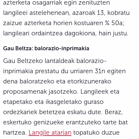
azterketa osagarriak egin zenituzten
langileei astelehenean, azaroak 13, kobratu
zaizue azterketa horien kostuaren % 50a;
langileari ordaintzea dagokiona, hain justu.
Gau Beltza: balorazio-inprimakia
Gau Beltzeko lantaldeak balorazio-
inprimakia prestatu du urriaren 31n egiten
dena baloratzeko eta etorkizunerako
proposamenak jasotzeko. Langileek eta
etapetako eta ikasgeletako guraso
ordezkariek betetzea eskatu dute. Beraz,
eskertuko genizueke erantzuteko tarte bat
hartzea.
Langile atarian
topatuko duzue