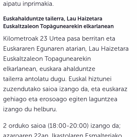
aipatu inprimakia.
Euskahalduntze tailerra, Lau Haizetara
Euskaltzaleon Topàgunearekin elkarlanean
Kilometroak 23 Urtea pasa berritan eta
Euskararen Egunaren atarian, Lau Haizetara
Euskaltzaleon Topagunearekin
elkarlanean, euskara ahalduntze
tailerra antolatu dugu. Euskal hiztunei
zuzendutako saioa izango da, eta euskaraz
gehiago eta erosoago egiten laguntzea
izango du helburu.
2 orduko saioa (18:00-20:00) izango da;
azaroaren 22an, Ikastolaren Esmalteriako