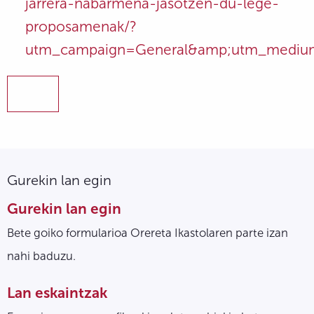
jarrera-nabarmena-jasotzen-du-lege-
proposamenak/?
utm_campaign=General&amp;utm_medium
Gurekin lan egin
Gurekin lan egin
Bete goiko formularioa Orereta Ikastolaren parte izan
nahi baduzu.
Lan eskaintzak