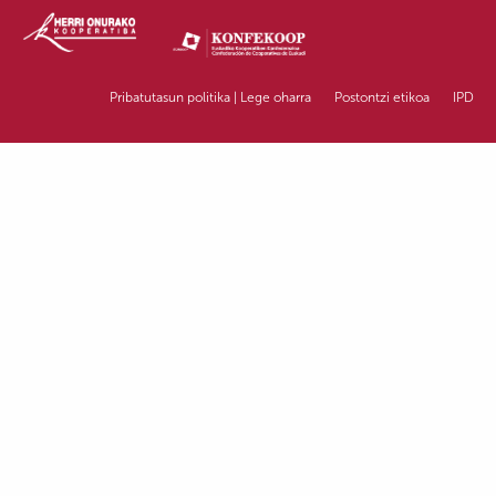
Pribatutasun politika | Lege oharra
Postontzi etikoa
IPD