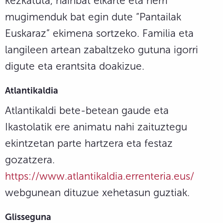
kezkatuta, hainbat elkarte eta herri
mugimenduk bat egin dute “Pantailak
Euskaraz” ekimena sortzeko. Familia eta
langileen artean zabaltzeko gutuna igorri
digute eta erantsita doakizue.
Atlantikaldia
Atlantikaldi bete-betean gaude eta
Ikastolatik ere animatu nahi zaituztegu
ekintzetan parte hartzera eta festaz
gozatzera.
https://www.atlantikaldia.errenteria.eus/
webgunean dituzue xehetasun guztiak.
Glisseguna