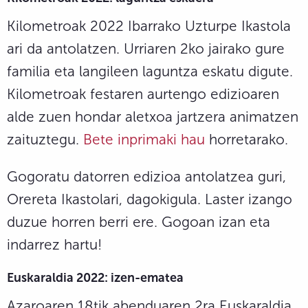
Kilometroak 2022 Ibarrako Uzturpe Ikastola
ari da antolatzen. Urriaren 2ko jairako gure
familia eta langileen laguntza eskatu digute.
Kilometroak festaren aurtengo edizioaren
alde zuen hondar aletxoa jartzera animatzen
zaituztegu.
Bete inprimaki hau
horretarako.
Gogoratu datorren edizioa antolatzea guri,
Orereta Ikastolari, dagokigula. Laster izango
duzue horren berri ere. Gogoan izan eta
indarrez hartu!
Euskaraldia 2022: izen-ematea
Azaroaren 18tik abenduaren 2ra Euskaraldia