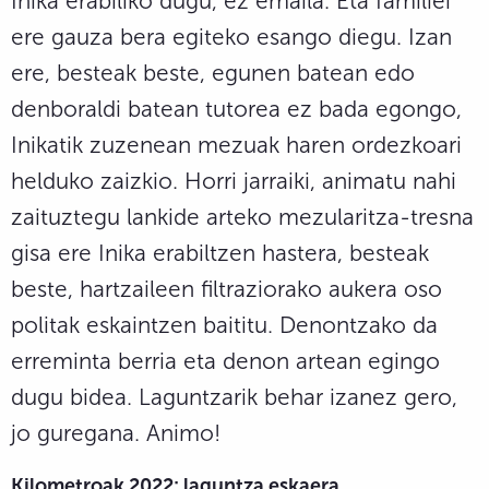
Inika erabiliko dugu, ez emaila. Eta familiei
ere gauza bera egiteko esango diegu. Izan
ere, besteak beste, egunen batean edo
denboraldi batean tutorea ez bada egongo,
Inikatik zuzenean mezuak haren ordezkoari
helduko zaizkio. Horri jarraiki, animatu nahi
zaituztegu lankide arteko mezularitza-tresna
gisa ere Inika erabiltzen hastera, besteak
beste, hartzaileen filtraziorako aukera oso
politak eskaintzen baititu. Denontzako da
erreminta berria eta denon artean egingo
dugu bidea. Laguntzarik behar izanez gero,
jo guregana. Animo!
Kilometroak 2022: laguntza eskaera