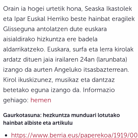
Orain ia hogei urtetik hona, Seaska Ikastolek
eta Ipar Euskal Herriko beste hainbat eragilek
Glisseguna antolatzen dute euskara
aisialdirako hizkuntza ere badela
aldarrikatzeko. Euskara, surfa eta lerra kirolak
ardatz dituen jaia irailaren 24an (larunbata)
izango da aurten Angeluko itsasbazterrean.
Kirol ikuskizunez, musikaz eta dantzaz
betetako eguna izango da. Informazio
gehiago:
hemen
Gaurkotasuna: hezkuntza munduari lotutako
hainbat albiste eta artikulu
https://www.berria.eus/paperekoa/1919/0