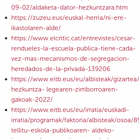
09-02/aldaketa-dator-hezkuntzara.htm
https://zuzeu.eus/euskal-herria/ni-ere-
ikastolaren-alde/
https://www.elcritic.cat/entrevistes/cesar-
rendueles-la-escuela-publica-tiene-cada-
vez-mas-mecanismos-de-segregacion-
heredados-de-la-privada-139206
https://www.eitb.eus/eu/albisteak/gizart
hezkuntza- legearen-zirriborroaren-
gakoak-2022/
https://www.eitb.eus/eu/irratia/euskadi-
irratia/programak/faktoria/albisteak/osoa
tellitu-eskola-publikoaren- aldeko-