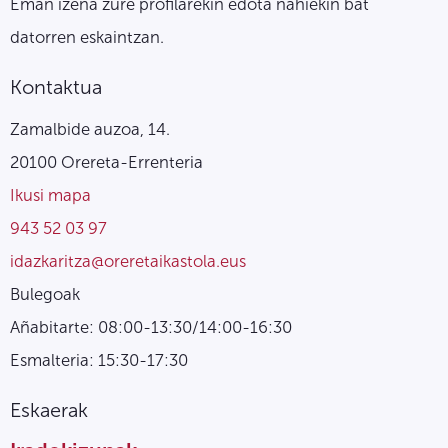
Eman izena zure profilarekin edota nahiekin bat
datorren eskaintzan.
Kontaktua
Zamalbide auzoa, 14.
20100 Orereta-Errenteria
Ikusi mapa
943 52 03 97
idazkaritza@oreretaikastola.eus
Bulegoak
Añabitarte: 08:00-13:30/14:00-16:30
Esmalteria: 15:30-17:30
Eskaerak