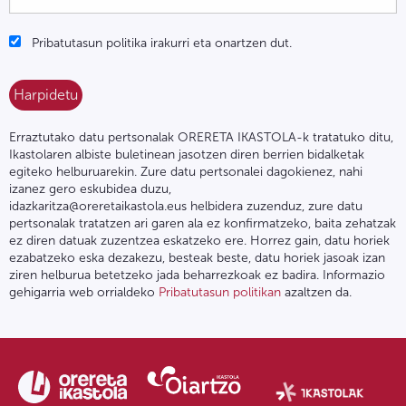
Pribatutasun politika irakurri eta onartzen dut.
Erraztutako datu pertsonalak ORERETA IKASTOLA-k tratatuko ditu,
Ikastolaren albiste buletinean jasotzen diren berrien bidalketak
egiteko helburuarekin. Zure datu pertsonalei dagokienez, nahi
izanez gero eskubidea duzu,
idazkaritza@oreretaikastola.eus helbidera zuzenduz, zure datu
pertsonalak tratatzen ari garen ala ez konfirmatzeko, baita zehatzak
ez diren datuak zuzentzea eskatzeko ere. Horrez gain, datu horiek
ezabatzeko eska dezakezu, besteak beste, datu horiek jasoak izan
ziren helburua betetzeko jada beharrezkoak ez badira. Informazio
gehigarria web orrialdeko
Pribatutasun politikan
azaltzen da.