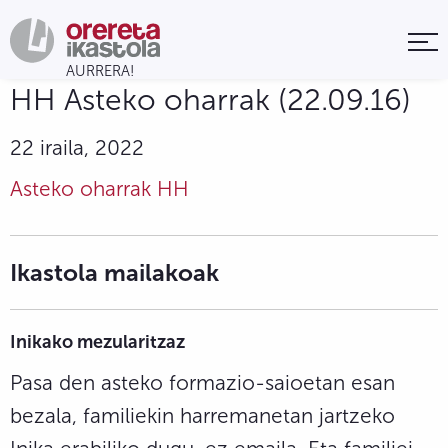
HH Asteko oharrak (22.09.16)
22 iraila, 2022
Asteko oharrak HH
Ikastola mailakoak
Inikako mezularitzaz
Pasa den asteko formazio-saioetan esan
bezala, familiekin harremanetan jartzeko