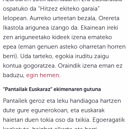
ospatuko da “Hitzez ekiteko garaia”
lelopean. Aurreko urteetan bezala, Orereta
Ikastola arigunea izango da. Ekainean ireki
zen ariguneetako kideek izena emateko
epea (eman genuen asteko oharretan horren
berri). Uda tarteko, egokia iruditu zaigu
kontua gogoratzea. Oraindik izena eman ez
baduzu,
egin hemen
.
“Pantailak Euskaraz” ekimenaren gutuna
Pantailek geroz eta leku handiagoa hartzen
dute gure egunerokoan, eta euskarak
haietan duen tokia oso da txikia. Egoeragatik