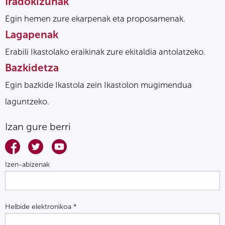
Iradokizunak
Egin hemen zure ekarpenak eta proposamenak.
Lagapenak
Erabili Ikastolako eraikinak zure ekitaldia antolatzeko.
Bazkidetza
Egin bazkide Ikastola zein Ikastolon mugimendua
laguntzeko.
Izan gure berri
Izen-abizenak
Helbide elektronikoa
*