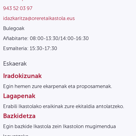
943 52 03 97
idazkaritza@oreretaikastola.eus
Bulegoak
Añabitarte: 08:00-13:30/14:00-16:30
Esmalteria: 15:30-17:30
Eskaerak
Iradokizunak
Egin hemen zure ekarpenak eta proposamenak.
Lagapenak
Erabili Ikastolako eraikinak zure ekitaldia antolatzeko.
Bazkidetza
Egin bazkide Ikastola zein Ikastolon mugimendua