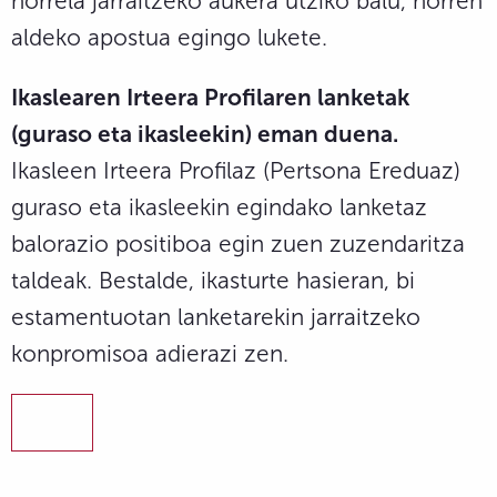
horrela jarraitzeko aukera utziko balu, horren
aldeko apostua egingo lukete.
Ikaslearen Irteera Profilaren lanketak
(guraso eta ikasleekin) eman duena.
Ikasleen Irteera Profilaz (Pertsona Ereduaz)
guraso eta ikasleekin egindako lanketaz
balorazio positiboa egin zuen zuzendaritza
taldeak. Bestalde, ikasturte hasieran, bi
estamentuotan lanketarekin jarraitzeko
konpromisoa adierazi zen.