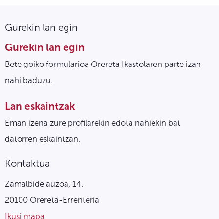
Gurekin lan egin
Gurekin lan egin
Bete goiko formularioa Orereta Ikastolaren parte izan
nahi baduzu.
Lan eskaintzak
Eman izena zure profilarekin edota nahiekin bat
datorren eskaintzan.
Kontaktua
Zamalbide auzoa, 14.
20100 Orereta-Errenteria
Ikusi mapa