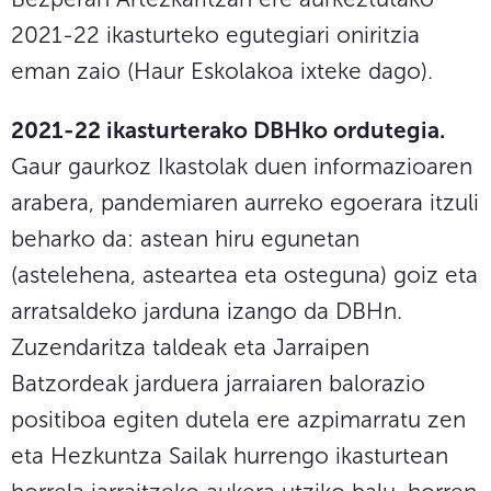
2021-22 ikasturteko egutegiari oniritzia
eman zaio (Haur Eskolakoa ixteke dago).
2021-22 ikasturterako DBHko ordutegia.
Gaur gaurkoz Ikastolak duen informazioaren
arabera, pandemiaren aurreko egoerara itzuli
beharko da: astean hiru egunetan
(astelehena, asteartea eta osteguna) goiz eta
arratsaldeko jarduna izango da DBHn.
Zuzendaritza taldeak eta Jarraipen
Batzordeak jarduera jarraiaren balorazio
positiboa egiten dutela ere azpimarratu zen
eta Hezkuntza Sailak hurrengo ikasturtean