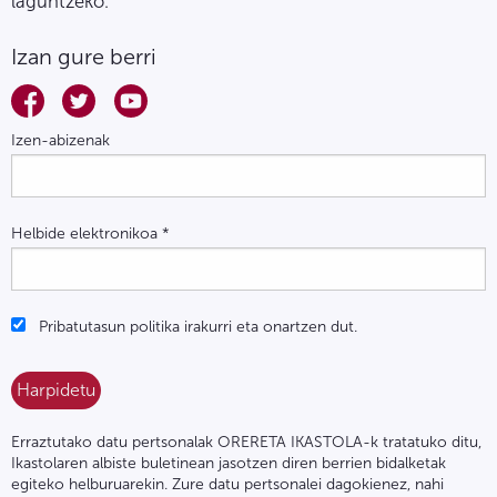
laguntzeko.
Izan gure berri
Izen-abizenak
Helbide elektronikoa
*
Pribatutasun politika irakurri eta onartzen dut.
Erraztutako datu pertsonalak ORERETA IKASTOLA-k tratatuko ditu,
Ikastolaren albiste buletinean jasotzen diren berrien bidalketak
egiteko helburuarekin. Zure datu pertsonalei dagokienez, nahi